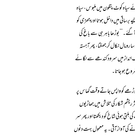
ے 
سیاہ 
کوٹ 
پتلون 
میں 
ملبوس، 
سیاہ 
ے 
برساتی 
میں 
داخل 
ہوتا 
اور 
چھڑی 
کو 
ٓگئے۔‘‘ 
بوڑھا 
باہر 
ہی 
سے 
باغ 
کی 
سا 
رومال 
نکال 
کر 
جھکتا، 
پھر 
آہستہ 
 
انداز 
میں 
سرود 
کندھے 
سے 
لگائے 
وع 
ہو 
جاتا۔ 
وڑھے 
کو 
واپس 
جاتے 
وقت 
گھاس 
پر 
ر 
ریشم 
شکار 
کی 
تلاش 
میں 
جھاڑیوں 
کی 
ہلتی 
ہوئی 
شاخ 
کو 
دیکھتا 
اور 
پھر 
سر 
نے 
کی 
آواز 
آتی۔ 
یہ 
معمول 
بہت 
دنوں 