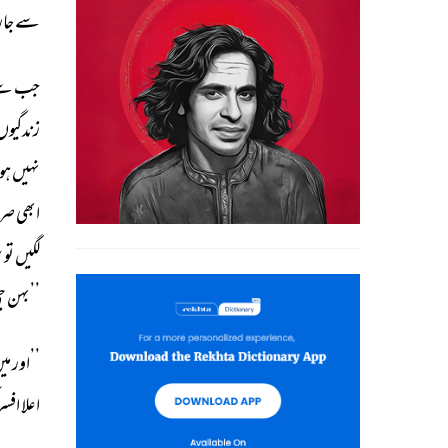
سے 
جار
جب 
سے
زندگیوں
نہیں 
ہو
ابھی 
صر
لگیں 
تو 
س
’’بہن 
ج
’’اور 
میں
اعلا 
افسر