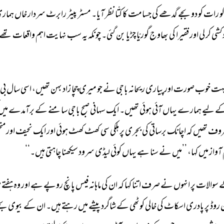
و 
رات 
کو 
دو 
بجے 
گدھے 
کی 
جسامت 
کا 
کتّا 
نظر 
آیا۔ 
مسٹر 
پیٹر 
رابرٹ 
سردار 
خاں 
ہماری
کشی 
کر 
لی 
اور 
فقیرا 
کی 
بھاوج 
گوریّا 
چڑیا 
بن 
گئی۔ 
چونکہ 
یہ 
سب 
نہایت 
اہم 
واقعات 
تھے 
ہت 
خوب 
صورت 
اورپیاری 
ریحانہ 
باجی 
نے 
جو 
میری 
چچا 
زاد 
بہن 
تھیں، 
اسی 
سال 
بی۔
ے 
لیے 
ہمارے 
یہاں 
آئی 
ہوئی 
تھیں۔ 
ایک 
سہانی 
صبح 
باجی 
سامنے 
کے 
برآمدے 
میں 
وف 
تھیں 
کہ 
اچانک 
برساتی 
کی 
بجری 
پر 
ہلکی 
سی 
کھٹ 
کھٹ 
ہوئی 
اور 
ایک 
نحیف 
اور 
منح
آواز 
میں 
کہا، 
’’میں 
نے 
سنا 
ہے 
یہاں 
کوئی 
لیڈی 
سرود 
سیکھنا 
چاہتی 
ہیں۔‘‘ 
 
سوالات 
پر 
انہوں 
نے 
صرف 
اتنا 
کہا 
کہ 
ان 
کی 
ماہانہ 
فیس 
پانچ 
روپے 
ہے 
اور 
وہ 
ہفتے 
م
 
روڈ 
پر 
پادری 
اسکاٹ 
کی 
خالی 
کوٹھی 
کے 
شاگرد 
پیشے 
میں 
رہتے 
ہیں۔ 
ان 
کے 
بیوی 
بچے