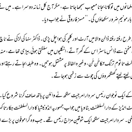
مانوں 
میں 
تو 
گانا 
بجانا 
معیوب 
سمجھا 
جاتا 
ہے، 
مگر 
آج 
کل 
زمانہ 
دوسرا 
ہے۔ 
میں 
نے
ہارمونیم 
ضرور 
سکھاؤں 
گی۔‘‘ 
مسز 
فاروقی 
نے 
جواب 
دیا۔ 
طرح 
رفتہ 
رفتہ 
ڈالن 
والا 
میں 
آرٹ 
اور 
کلچر 
کی 
ہوا 
چل 
پڑی۔ 
ڈاکٹر 
سنہا 
کی 
لڑکی 
نے 
ناچ 
منحنی 
سے 
ڈانس 
ماسٹر 
اس 
کے 
گھرآتے، 
انگلیوں 
میں 
سلگتی 
ہوئی 
بیڑی 
تھامے، 
منہ 
تّ 
تا 
توم 
ترنگ 
تکا 
تُن 
تُن، 
وغیرہ 
الفاظ 
پر 
مشتمل 
ہوتیں۔ 
وہ 
طبلہ 
بجاتے 
رہتے 
اور 
 
لیتے 
لیتے 
گھنگھروؤں 
کی 
چوٹ 
سے 
زخمی 
ہوجاتے۔ 
ے 
ایک 
نوجوان 
رئیس 
سردار 
امرجیت 
سنگھ 
نے 
وائلن 
پر 
ہاتھ 
صاف 
کرنا 
شروع 
کیا۔ 
ٹ 
انڈیز 
کے 
دار 
السلطنت 
بٹا 
ویا 
میں 
جواب 
جمہوریہ 
انڈونیشیا 
کا 
دار 
السلطنت 
جکارتا 
کہل
ھی۔ 
سردار 
امرجیت 
سنگھ 
ایک 
شوقین 
مزاج 
رئیس 
تھے۔ 
جب 
وہ 
گراموفون 
پر 
بڑے 
ا