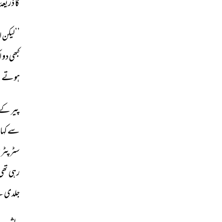
کا 
ذریعۂ 
’’لیکن 
ا
کبھی 
دو 
ا
ہوتے 
ت
پیر 
کے 
سے 
کہا
سٹرپٹر 
م
رہی 
تھی
جلدی 
س