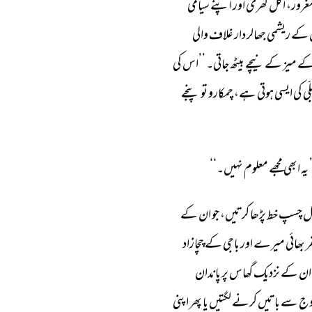
غرور، 
اکل 
کھری 
اور 
اپنے 
سیامی 
کے 
ریشمی 
جھالر 
دار 
غلاف 
والی 
ے 
میز 
کے 
نیچے 
بیٹھ 
جاتی۔ 
’’اس 
کی 
لّی 
کی 
ایسی 
ہوتی 
ہے، 
چمکارو 
تو 
پنجے 
’
یہ 
ابھی 
مجھے 
معلوم 
نہیں۔‘‘ 
ل 
چسپ 
خط 
پڑھا 
کرتیں، 
جو 
ان 
کے 
 
بھائی 
میرے 
اور 
باجی 
کے 
چچازاد 
ان 
کے 
نزدیک 
گھاس 
پر 
پاندان 
وج 
سے 
باتیں 
کرنے 
لگتیں 
یا 
پھر 
اپنی 