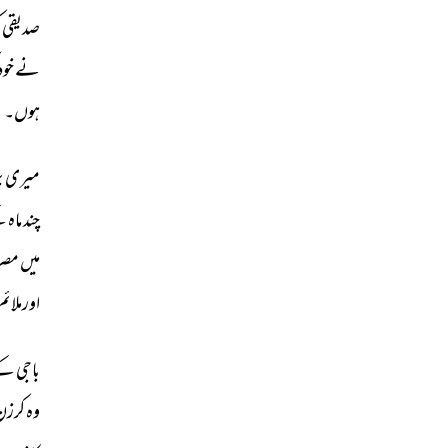
صدیقی 
ک
نے 
خود
ہوں۔ 
میری 
ب
چند 
ماہ 
ک
میں 
مصر
اورملائم 
باجی 
کے
وہ 
کرزن