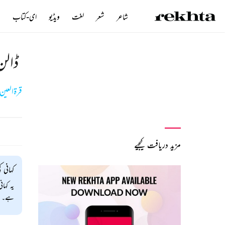
شاعر
شعر
لغت
ویڈیو
ای-کتاب
ن
ڈالن 
قرۃالعین 
مزید دریافت کیجیے
کہانی ک
یہ کہا
ہے۔ سم