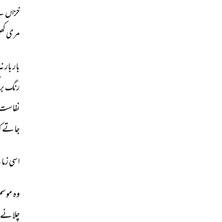
خزاں 
نے
مری 
کھل
بار 
بار 
نہ
رنگ 
بر
نفاست 
جاتے 
ک
اسی 
زما
وہ 
موسم
چلانے 