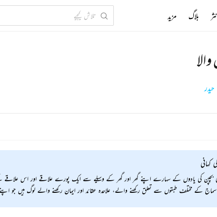
ثر
بلاگ
مزید
والا
حیدر
ی کہانی
نی بچپن کی یادوں کے سہارے اپنے گھر اور گھر کے وسیلے سے ایک پورے علاقے اور اس علاقے کے 
اج کے مختلف طبقوں سے تعلق رکھنے والے، علاحدہ عقائد اور ایمان رکھنے والے لوگ ہیں جو اپ