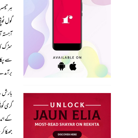
ہر 
تیس
گول 
ٹوپی
آہستہ 
آ
سڑک 
کا
سے 
پکا
برآمدے
بارش 
ک
گری 
کوئ
کے 
اندر
جھکا 
کر 
پ