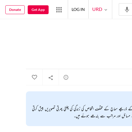
URD
LOG IN
Donate
Get App
ذریعے سماج کے مختلف اشخاص کی زندگی کی چلتی پھرتی تصویریں پیش کرتی
نے مسائل اور مراتب سے بندھے ہوئے ہیں۔