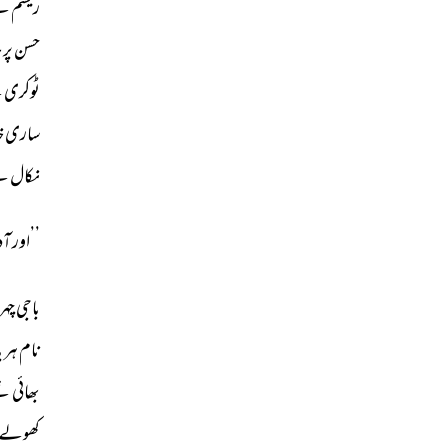
ریشم 
نے
حسن 
پر 
ح
ٹوکری 
ک
ساری 
خ
نکال 
لے
’’اور 
آد
باجی 
چہ
نام 
ہر 
پ
بھائی 
تھ
کھولے 