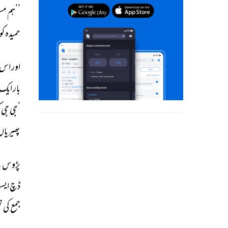
’’ہم 
مسل
حمیدہ 
کو 
اور 
اس 
بار 
ایک 
’جی 
جی 
ک
پھیریاں
پڑوس 
ک
ڈچ 
ایس
جمع 
کی 
ت