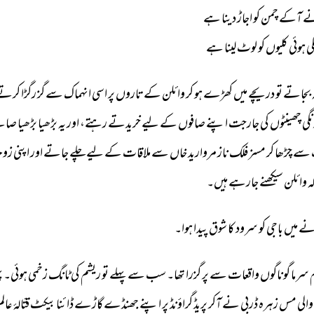
 
آکے 
چمن 
کو 
اجاڑ 
دینا 
ہے 
ی 
ہوئی 
کلیوں 
کو 
لوٹ 
لینا 
ہے 
 
بجاتے 
تو 
دریچے 
میں 
کھڑے 
ہو 
کر 
وائلن 
کے 
تاروں 
پر 
اسی 
انہماک 
سے 
گز 
رگڑا 
کرتے
نگی 
چھینٹوں 
کی 
جارجت 
اپنے 
صافوں 
کے 
لیے 
خریدتے 
رہتے، 
اور 
یہ 
بڑھیا 
بڑھیا 
صاف
سے 
چڑھا 
کر 
مسز 
فلک 
ناز 
مروارید 
خاں 
سے 
ملاقات 
کے 
لیے 
چلے 
جاتے 
اور 
اپنی 
زوجہ
ہ 
وائلن 
سیکھنے 
جارہے 
ہیں۔ 
نے 
میں 
باجی 
کو 
سرود 
کا 
شوق 
پیدا 
ہوا۔ 
 
سرما 
گوناگوں 
واقعات 
سے 
پر 
گزرا 
تھا۔ 
سب 
سے 
پہلے 
تو 
ریشم 
کی 
ٹانگ 
زخمی 
ہوئی۔ 
پ
والی 
مس 
زہرہ 
ڈربی 
نے 
آکر 
پریڈ 
گراؤنڈ 
پر 
اپنے 
جھنڈے 
گاڑے 
ڈائنا 
بیکٹ 
قتّالۂ 
عالم