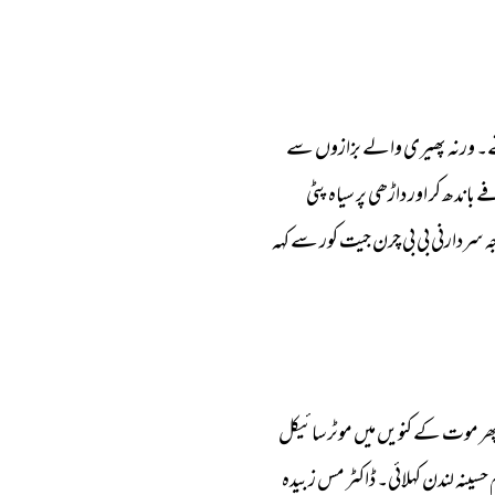
۔ 
ورنہ 
پھیری 
والے 
بزازوں 
سے 
ے 
باندھ 
کر 
اور 
داڑھی 
پر 
سیاہ 
پٹی 
 
سردارنی 
بی 
بی 
چرن 
جیت 
کور 
سے 
کہہ 
ھر 
موت 
کے 
کنویں 
میں 
موٹر 
سائیکل 
 
حسینہ 
لندن 
کہلائی۔ 
ڈاکٹر 
مس 
زبیدہ 