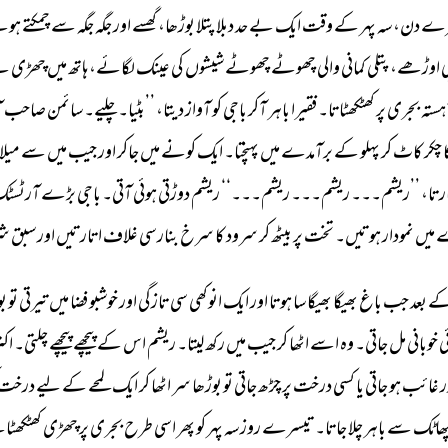
رے 
دن، 
سہ 
پہر 
کے 
وقت 
ایک 
بے 
حد 
دبلا 
پتلا 
بوڑھا، 
گھسے 
اور 
جگہ 
جگہ 
سے 
چمکتے 
ہوئ
 
اوڑھے، 
پتلی 
کمانی 
والی 
چھوٹے 
چھوٹے 
شیشوں 
کی 
عینک 
لگائے، 
ہاتھ 
میں 
چھڑی 
لی
ہستہ 
بجری 
پر 
کھٹکھٹاتا۔ 
فقیرا 
باہر 
آکر 
باجی 
کو 
آواز 
دیتا، 
’’بٹیا۔ 
چلیے۔ 
سائمن 
صاحب 
ا
 
چکر 
کاٹ 
کر 
پہلو 
کے 
برآمدے 
میں 
پہنچتا۔ 
ایک 
کونے 
میں 
جاکر 
اور 
جیب 
میں 
سے 
میلا 
رتا، 
’’ریشم۔۔۔ 
ریشم۔۔۔ 
ریشم۔۔۔‘‘ 
ریشم 
دوڑتی 
ہوئی 
آتی۔ 
باجی 
بڑے 
آرٹسٹک
 
میں 
نمودار 
ہوتیں۔ 
تخت 
پر 
بیٹھ 
کر 
سرود 
کا 
سرخ 
بنارسی 
غلاف 
اتارتیں 
اور 
سبق 
شر
ے 
بعد 
جب 
باغ 
بھیگا 
بھیگا 
سا 
ہوتا 
اور 
ایک 
انوکھی 
سی 
تازگی 
اور 
خوشبو 
فضا 
میں 
تیرتی 
تو 
ب
ی 
خوبانی 
مل 
جاتی۔ 
وہ 
اسے 
اٹھا 
کر 
جیب 
میں 
رکھ 
لیتا۔ 
ریشم 
اس 
کے 
پیچھے 
پیچھے 
چلتی۔ 
اکث
 
غائب 
ہو 
جاتی 
یا 
کسی 
درخت 
پر 
چڑھ 
جاتی 
تو 
بوڑھا 
سر 
اٹھا 
کر 
ایک 
لمحے 
کے 
لیے 
درخت 
ھاٹک 
سے 
باہر 
چلا 
جاتا۔ 
تیسرے 
روز 
سہ 
پہر 
کو 
پھر 
اسی 
طرح 
بجری 
پر 
چھڑی 
کھٹکھٹا