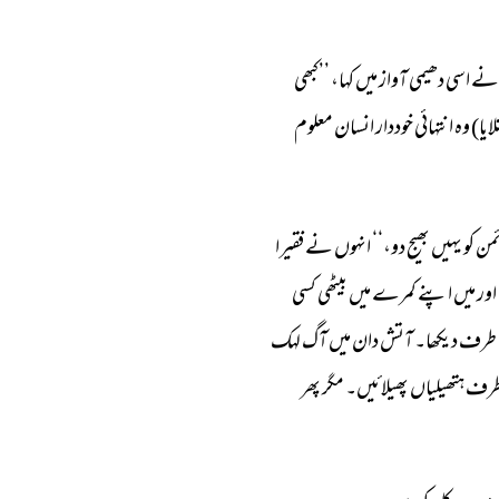
نے 
اسی 
دھیمی 
آواز 
میں 
کہا، 
’’کبھی 
ایا) 
وہ 
انتہائی 
خوددار 
انسان 
معلوم 
من 
کو 
یہیں 
بھیج 
دو،‘‘ 
انہوں 
نے 
فقیرا 
اور 
میں 
اپنے 
کمرے 
میں 
بیٹھی 
کسی 
طرف 
دیکھا۔ 
آتش 
دان 
میں 
آگ 
لہک 
رف 
ہتھیلیاں 
پھیلائیں۔ 
مگر 
پھر 