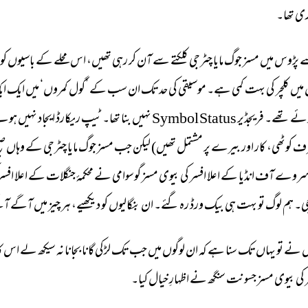
ی 
تھا۔ 
 
پڑوس 
میں 
مسز 
جوگ 
مایا 
چٹرجی 
کلکتے 
سے 
آن 
کر 
رہی 
تھیں، 
اس 
محلے 
کے 
باسیوں 
کو 
 
میں 
کلچر 
کی 
بہت 
کمی 
ہے۔ 
موسیقی 
کی 
حد 
تک 
ان 
سب 
کے 
’گول 
کمروں‘ 
میں 
ایک 
ای
ئے 
تھے۔ 
فریجڈیر 
Status 
Symbol 
نہیں 
بنا 
تھا۔ 
ٹیپ 
ریکارڈ 
ایجاد 
نہیں 
ہوئے
ف 
کوٹھی، 
کار 
اور 
بیرے 
پر 
مشتمل 
تھیں) 
لیکن 
جب 
مسز 
جوگ 
مایا 
چٹرجی 
کے 
وہاں 
صب
روے 
آف 
انڈیا 
کے 
اعلا 
افسر 
کی 
بیوی 
مسز 
گوسوامی 
نے 
محکمۂ 
جنگلات 
کے 
اعلا 
افسر
ی۔ 
ہم 
لوگ 
تو 
بہت 
ہی 
بیک 
ورڈ 
رہ 
گئے۔ 
ان 
بنگالیوں 
کو 
دیکھیے، 
ہر 
چیز 
میں 
آگے 
آ
 
نے 
تو 
یہاں 
تک 
سنا 
ہے 
کہ 
ان 
لوگوں 
میں 
جب 
تک 
لڑکی 
گانا 
بجانا 
نہ 
سیکھ 
لے 
اس 
کا
 
کی 
بیوی 
مسز 
جسونت 
سنگھ 
نے 
اظہارِ 
خیال 
کیا۔ 