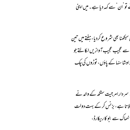
 
تو 
’ان‘ 
سے 
کہہ 
دیا 
ہے۔ 
میں 
اپنی 
سیکھنا 
بھی 
شروع 
کردیا، 
ہفتے 
میں 
تین 
سے 
عجیب 
عجیب 
آوازیں 
نکالتے 
جو 
اوشا 
سنہا 
کے 
پاؤں، 
توڑوں 
کی 
چک 
سردار 
امرجیت 
سنگھ 
کے 
والد 
نے 
اتا 
ہے، 
بزنس 
کر 
کے 
بہت 
دولت 
نہماک 
سے 
ببّو 
کا 
ریکارڈ، 