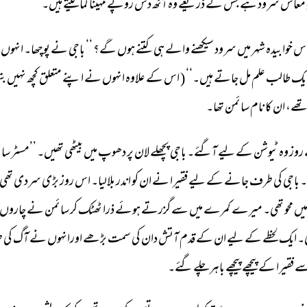
معاش 
سرود 
ہے 
جس 
کے 
ذریعے 
وہ 
آٹھ 
دس 
روپے 
مہینا 
کما 
لیتے 
ہیں۔ 
س 
خوابیدہ 
شہر 
میں 
سرود 
سیکھنے 
والے 
ہی 
کتنے 
ہوں 
گے؟ 
‘‘ 
باجی 
نے 
پوچھا۔ 
انہوں 
یک 
طالب 
علم 
مل 
جاتے 
ہیں۔‘‘ 
( 
اس 
کے 
علاوہ 
انہوں 
نے 
اپنے 
متعلق 
کچھ 
نہیں 
بتل
ھے، 
ان 
کا 
نام 
سائمن 
تھا۔ 
روز 
وہ 
ٹیوشن 
کے 
لیے 
آگئے۔ 
باجی 
پچھلے 
لان 
پر 
دھوپ 
میں 
بیٹھی 
تھیں۔ 
’’مسٹر 
سائ
۔ 
باجی 
کی 
طرف 
جانے 
کے 
لیے 
فقیرا 
نے 
ان 
کو 
اندر 
بلالیا۔ 
اس 
روز 
بڑی 
سردی 
تھی 
یں 
محو 
تھی۔ 
میرے 
کمرے 
میں 
سے 
گزرتے 
ہوئے 
ذرا 
ٹھٹک 
کر 
سائمن 
نے 
چاروں 
۔ 
ایک 
لحظے 
کے 
لیے 
ان 
کے 
قدم 
آتش 
دان 
کی 
سمت 
بڑھے 
اورانہوں 
نے 
آگ 
کی 
ط
ے 
فقیرا 
کے 
پیچھے 
پیچھے 
باہر 
چلے 
گئے۔ 