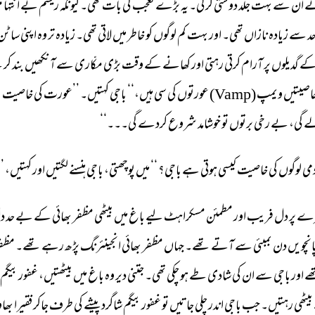
 
ان 
سے 
بہت 
جلد 
دوستی 
کر 
لی۔ 
یہ 
بڑے 
تعجب 
کی 
بات 
تھی۔ 
کیونکہ 
ریشم 
بے 
انتہا 
م
د 
سے 
زیادہ 
نازاں 
تھی۔ 
اور 
بہت 
کم 
لوگوں 
کو 
خاطر 
میں 
لاتی 
تھی۔ 
زیادہ 
تر 
وہ 
اپنی 
ساٹن 
ے 
گدیلوں 
پر 
آرام 
کرتی 
رہتی 
اور 
کھانے 
کے 
وقت 
بڑی 
مکّاری 
سے 
آنکھیں 
بند 
کر 
ک
اصیتیں 
ویمپ 
(Vamp) 
عورتوں 
کی 
سی 
ہیں،‘‘ 
باجی 
کہتیں۔ 
’’عورت 
کی 
خاصیت 
ب
 
گی، 
بے 
رخی 
برتوں 
تو 
خوشامد 
شروع 
کردے 
گی۔۔۔‘‘ 
می 
لوگوں 
کی 
خاصیت 
کیسی 
ہوتی 
ہے 
باجی؟ 
‘‘ 
میں 
پوچھتی، 
باجی 
ہنسنے 
لگتیں 
اور 
کہتیں، 
’ 
رے 
پر 
دل 
فریب 
اور 
مطمئن 
مسکراہٹ 
لیے 
باغ 
میں 
بیٹھی 
مظفر 
بھائی 
کے 
بے 
حد 
د
انچویں 
دن 
بمبئی 
سے 
آتے 
تھے۔ 
جہاں 
مظفر 
بھائی 
انجینئرنگ 
پڑھ 
رہے 
تھے۔ 
مظفر
ے 
اور 
باجی 
سے 
ان 
کی 
شادی 
طے 
ہو 
چکی 
تھی۔ 
جتنی 
دیر 
وہ 
باغ 
میں 
بیٹھتیں، 
غفور 
بیگم 
بیٹھی 
رہتیں۔ 
جب 
باجی 
اندر 
چلی 
جاتیں 
تو 
غفور 
بیگم 
شاگرد 
پیشے 
کی 
طرف 
جاکر 
فقیرا 
بھا