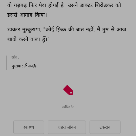
वो 
गड़बड़ 
फिर 
पैदा 
होगई 
है। 
उसने 
डाक्टर 
शिरोडकर 
को 
इससे 
आगाह 
किया। 
डाक्टर 
मुस्कुराया, 
“कोई 
फ़िक्र 
की 
बात 
नहीं, 
मैं 
तुम 
से 
आज 
शादी 
करने 
वाला 
हूँ।” 
स्रोत :
पुस्तक
: باقیات منٹو
संबंधित टैग
स्वास्थ्य
शहरी जीवन
टकराव