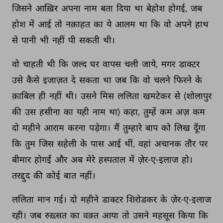
जिसने 
आख़िर 
अपना 
नाम 
बता 
दिया 
था 
बेहोश 
होगई, 
जब 
होश 
में 
आई 
तो 
नक़ाहत 
का 
ये 
आलम 
था 
कि 
वो 
अपने 
हाथ 
से 
पानी 
भी 
नहीं 
पी 
सकती 
थी। 
वो 
चाहती 
थी 
कि 
जल्द 
घर 
वापस 
चली 
जाये, 
मगर 
डाक्टर 
उसे 
कैसे 
इजाज़त 
दे 
सकता 
था 
जब 
कि 
वो 
चलने 
फिरने 
के 
क़ाबिल 
ही 
नहीं 
थी। 
उसने 
मिस 
ललिता 
खमटेकर 
से 
(शोलापुर 
की 
उस 
हसीना 
का 
यही 
नाम 
था) 
कहा, 
तुम्हें 
कम 
अज़ 
कम 
दो 
महीने 
आराम 
करना 
पड़ेगा। 
मैं 
तुम्हारे 
बाप 
को 
लिख 
दूँगा 
कि 
तुम 
जिस 
सहेली 
के 
पास 
आई 
थीं, 
वहां 
अचानक 
तौर 
पर 
बीमार 
होगईं 
और 
अब 
मेरे 
हस्पताल 
में 
ज़ेर-ए-इलाज 
हो। 
तरद्दुद 
की 
कोई 
बात 
नहीं। 
ललिता 
मान 
गई। 
दो 
महीने 
डाक्टर 
शिरोडकर 
के 
ज़ेर-ए-इलाज 
रही। 
जब 
रुख़्सत 
का 
वक़्त 
आया 
तो 
उसने 
महसूस 
किया 
कि 