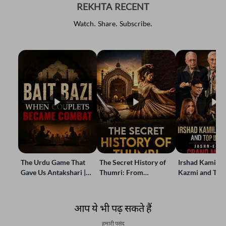
REKHTA RECENT
Watch. Share. Subscribe.
The Urdu Game That
The Secret History of
Irshad Kamil, B
Gave Us Antakshari |
Thumri: From
Kazmi and Top
Bait Bazi Explained
Lucknow’s Courts to
Poets Live at t
Global Stages
e-Rekhta Lond
Mushaira
आप ये भी पढ़ सकते हैं
हमारी पसंद