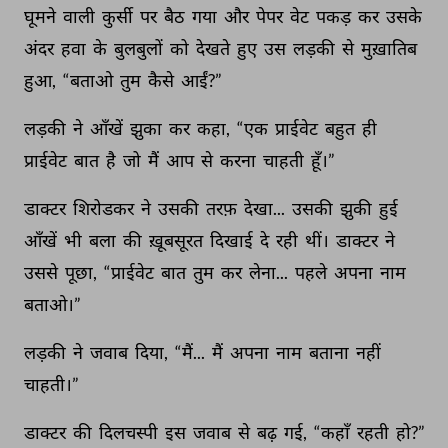
घूमने 
वाली 
कुर्सी 
पर 
बैठ 
गया 
और 
पेपर 
वेट 
पकड़ 
कर 
उसके 
अंदर 
हवा 
के 
बुलबुलों 
को 
देखते 
हुए 
उस 
लड़की 
से 
मुख़ातिब 
हुआ, 
“बताओ 
तुम 
कैसे 
आईं?” 
लड़की 
ने 
आँखें 
झुका 
कर 
कहा, 
“एक 
प्राईवेट 
बहुत 
ही 
प्राईवेट 
बात 
है 
जो 
मैं 
आप 
से 
करना 
चाहती 
हूँ।” 
डाक्टर 
शिरोडकर 
ने 
उसकी 
तरफ़ 
देखा... 
उसकी 
झुकी 
हुई 
आँखें 
भी 
बला 
की 
ख़ूबसूरत 
दिखाई 
दे 
रही 
थीं। 
डाक्टर 
ने 
उससे 
पूछा, 
“प्राईवेट 
बात 
तुम 
कर 
लेना... 
पहले 
अपना 
नाम 
बताओ।” 
लड़की 
ने 
जवाब 
दिया, 
“मैं... 
मैं 
अपना 
नाम 
बताना 
नहीं 
चाहती।” 
डाक्टर 
की 
दिलचस्पी 
इस 
जवाब 
से 
बढ़ 
गई, 
“कहाँ 
रहती 
हो?” 