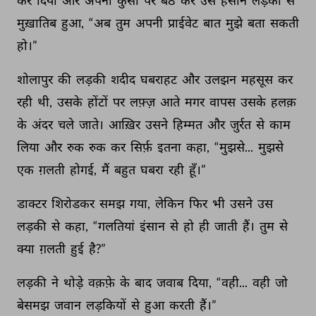
कर 
दिया 
और 
अपनी 
कुर्सी 
पर 
बैठ 
कर 
उस 
हसीन 
लड़की 
से 
मुख़ातिब 
हुआ, 
“अब 
तुम 
अपनी 
प्राईवेट 
बात 
मुझे 
बता 
सकती 
हो।” 
शोलापुर 
की 
लड़की 
शदीद 
घबराहट 
और 
उलझन 
महसूस 
कर 
रही 
थी, 
उसके 
होंटों 
पर 
लफ़्ज़ 
आते 
मगर 
वापस 
उसके 
हलक़ 
के 
अंदर 
चले 
जाते। 
आख़िर 
उसने 
हिम्मत 
और 
जुर्रत 
से 
काम 
लिया 
और 
रुक 
रुक 
कर 
सिर्फ़ 
इतना 
कहा, 
“मुझसे... 
मुझसे 
एक 
ग़लती 
होगई, 
मैं 
बहुत 
घबरा 
रही 
हूँ।” 
डाक्टर 
शिरोडकर 
समझ 
गया, 
लेकिन 
फिर 
भी 
उसने 
उस 
लड़की 
से 
कहा, 
“गलतियां 
इंसान 
से 
हो 
ही 
जाती 
हैं। 
तुम 
से 
क्या 
ग़लती 
हुई 
है?” 
लड़की 
ने 
थोड़े 
वक़फ़े 
के 
बाद 
जवाब 
दिया, 
“वही... 
वही 
जो 
बेसमझ 
जवान 
लड़कियों 
से 
हुआ 
करती 
हैं।” 