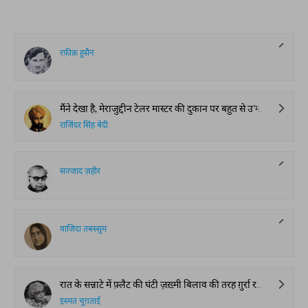
रफ़ीक़ हुसैन
मैंने देखा है, मेराजुद्दीन टेलर मास्टर की दुकान पर बहुत से उ’म्दा-उ’म्दा सूट आवेज़ाँ होते हैं। उन्हें देखकर अक्सर मेरे दिल में ख़याल पैदा होता है कि मेरा अपना गर्म कोट बिल्कुल फट गया है और इस साल हाथ तंग होने के बावजूद मुझे एक नया गर्म कोट ज़रूर सिलवा लेना चाहिए। टेलर मास्टर की दुकान के सामने से गुज़रने या अपने महकमे की तफ़रीह क्लब में जाने से गुरेज़ करूँ तो मुमकिन है, मुझे गर्म कोट का ख़याल भी न आये, क्योंकि क्लब में जब सन्ता सिंह और यज़दानी के कोटों के नफ़ीस वर्सटेड (Worsted) मेरे समंद-ए-तख़य्युल पे ताज़ियाने लगाते हैं तो मैं अपने कोट की बोसीदगी को शदीद तौर पर महसूस करने लगता हूँ। या’नी वो पहले से कहीं ज़ियादा फट गया है।
राजिंदर सिंह बेदी
सज्जाद ज़हीर
वाजिदा तबस्सुम
रात के सन्नाटे में फ़्लैट की घंटी ज़ख़्मी बिलाव की तरह ग़ुर्रा रही थी। लड़कियां आख़िरी शो देखकर कभी की अपने कमरों में बंद सो रही थीं। आया छुट्टी पर गई हुई थी और घंटी पर किसी की उंगली बेरहमी से जमी हुई थी। मैंने लश्तम पश्तम जाकर दरवाज़ा खोला।
इस्मत चुग़ताई