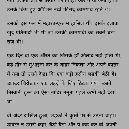
नहीं 
चलाता 
ब्रश 
से 
तस्वीरें 
बनाता 
है। 
और 
ये 
वाक़िया 
है 
कि 
उसके 
किए 
हुए 
ऑप्रेशन 
नव्वे 
फ़ीसद 
कामयाब 
रहते 
थे। 
उसको 
इस 
फ़न 
में 
महारत-ए-ताम 
हासिल 
थी। 
इसके 
इलावा 
ख़ुद 
एतिमादी 
भी 
थी 
जो 
उसकी 
कामयाबी 
का 
सबसे 
बड़ा 
राज़ 
थी। 
एक 
दिन 
वो 
एक 
औरत 
का 
जिसके 
हाँ 
औलाद 
नहीं 
होती 
थी, 
बड़े 
ग़ौर 
से 
मुआइना 
कर 
के 
बाहर 
निकला 
और 
अपने 
दफ़्तर 
में 
गया 
तो 
उसने 
देखा 
कि 
एक 
बड़ी 
हसीन 
लड़की 
बैठी 
है। 
डाक्टर 
शिरोडकर 
एक 
लहज़े 
के 
लिए 
ठिटक 
गया। 
उसने 
निस्वानी 
हुस्न 
का 
ऐसा 
नादिर 
नमूना 
पहले 
कभी 
नहीं 
देखा 
था। 
वो 
अंदर 
दाख़िल 
हुआ, 
लड़की 
ने 
कुर्सी 
पर 
से 
उठना 
चाहा। 
डाक्टर 
ने 
उससे 
कहा, 
बैठो-बैठो 
और 
ये 
कह 
कर 
वो 
अपनी 