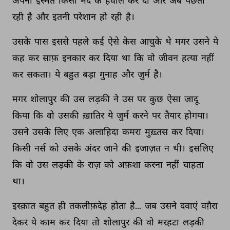
अपनी 
इस्मत 
किसी 
मर्द 
के 
हवाले 
कर 
दी 
और 
अब 
पछता 
रही 
है 
और 
इतनी 
परेशान 
हो 
रही 
है। 
उसके 
पास 
इससे 
पहले 
कई 
ऐसे 
केस 
आचुके 
थे 
मगर 
उसने 
ये 
कह 
कर 
साफ़ 
इनकार 
कर 
दिया 
था 
कि 
वो 
जीवन 
हत्या 
नहीं 
कर 
सकता। 
ये 
बहुत 
बड़ा 
गुनाह 
और 
जुर्म 
है। 
मगर 
शोलापुर 
की 
उस 
लड़की 
ने 
उस 
पर 
कुछ 
ऐसा 
जादू 
किया 
कि 
वो 
उसकी 
ख़ातिर 
ये 
जुर्म 
करने 
पर 
तैयार 
होगया। 
उसने 
उसके 
लिए 
एक 
अलाहिदा 
कमरा 
मुख़्तस 
कर 
दिया। 
किसी 
नर्स 
को 
उसके 
अंदर 
जाने 
की 
इजाज़त 
न 
थी। 
इसलिए 
कि 
वो 
उस 
लड़की 
के 
राज़ 
को 
अफ़शा 
करना 
नहीं 
चाहता 
था। 
इस्क़ात 
बहुत 
ही 
तकलीफ़देह 
होता 
है... 
जब 
उसने 
दवाएं 
वग़ैरा 
देकर 
ये 
काम 
कर 
दिया 
तो 
शोलापुर 
की 
वो 
मरहटा 
लड़की 