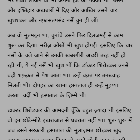
भर 
लंबी। 
लेकिन 
वो 
भी 
अपनी 
हट 
का 
पक्का 
था। 
उसने 
और 
इश्तिहार 
अख़बारों 
में 
दिए 
और 
आख़िर 
उसने 
चार 
ख़ुशशक्ल 
और 
नफ़ासतपसंद 
नर्सें 
चुन 
ही 
लीं। 
अब 
वो 
मुतमइन 
था, 
चुनांचे 
उसने 
फिर 
दिलजमई 
से 
काम 
शुरू 
कर 
दिया। 
मरीज़ 
औरतें 
भी 
ख़ुश 
होगईं। 
इसलिए 
कि 
चार 
नर्सों 
के 
चले 
जाने 
से 
उनकी 
ख़बरगीरी 
अच्छी 
तरह 
नहीं 
हो 
रही 
थी, 
ये 
नई 
नर्सें 
भी 
ख़ुश 
थीं 
कि 
डॉक्टर 
शिरोडकर 
उनसे 
बड़ी 
शफ़क़त 
से 
पेश 
आता 
था। 
उन्हें 
वक़्त 
पर 
तनख़्वाह 
मिलती 
थी। 
दोपहर 
का 
खाना 
हस्पताल 
ही 
उन्हें 
मुहय्या 
करता। 
वर्दी 
भी 
हस्पताल 
के 
ज़िम्मे 
थी। 
डाक्टर 
शिरोडकर 
की 
आमदनी 
चूँकि 
बहुत 
ज़्यादा 
थी 
इसलिए 
वो 
इन 
छोटे-मोटे 
इख़राजात 
से 
घबराता 
नहीं 
था। 
शुरू 
शुरू 
में 
जब 
उसने 
सरकारी 
हस्पताल 
की 
मुलाज़मत 
छोड़कर 
ख़ुद 