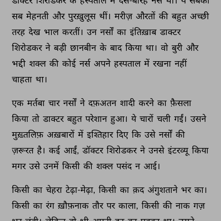
डॉक्टर 
शिरोडकर 
के 
हस्पताल 
में 
दस-बारह 
नर्सें 
थीं। 
ये 
सबकी 
सब 
मेहनती 
और 
पुरख़ुलूस 
थीं। 
मरीज़ 
औरतों 
की 
बहुत 
अच्छी 
तरह 
देख 
भाल 
करतीं। 
उन 
नर्सों 
का 
इंतिख़ाब 
डाक्टर 
शिरोडकर 
ने 
बड़ी 
छानबीन 
के 
बाद 
किया 
था। 
वो 
बुरी 
और 
भद्दी 
शक्ल 
की 
कोई 
नर्स 
अपने 
हस्पताल 
में 
रखना 
नहीं 
चाहता 
था। 
एक 
मर्तबा 
चार 
नर्सों 
ने 
दफ़अतन 
शादी 
करने 
का 
फ़ैसला 
किया 
तो 
डाक्टर 
बहुत 
परेशान 
हुआ। 
ये 
चारों 
चली 
गईं। 
उसने 
मुख़्तलिफ़ 
अख़बारों 
में 
इश्तिहार 
दिए 
कि 
उसे 
नर्सों 
की 
ज़रूरत 
है। 
कई 
आईं, 
डॉक्टर 
शिरोडकर 
ने 
उनसे 
इंटरव्यू 
किया 
मगर 
उसे 
उनमें 
किसी 
की 
शक्ल 
पसंद 
न 
आई। 
किसी 
का 
चेहरा 
टेढ़ा-मेढ़ा, 
किसी 
का 
क़द 
अंगुशताने 
भर 
का। 
किसी 
का 
रंग 
ख़ौफ़नाक 
तौर 
पर 
काला, 
किसी 
की 
नाक 
गज़ 