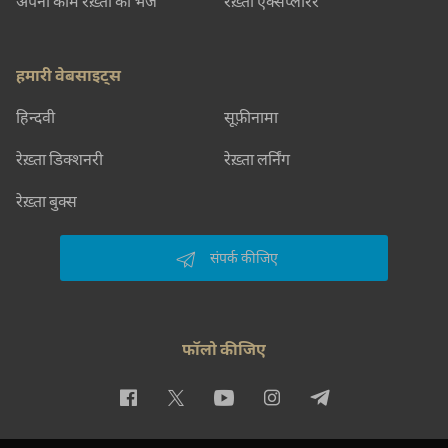
अपना काम रेख़्ता को भेजें
रेख़्ता एक्सप्लोरर
हमारी वेबसाइट्स
हिन्दवी
सूफ़ीनामा
रेख़्ता डिक्शनरी
रेख़्ता लर्निंग
रेख़्ता बुक्स
संपर्क कीजिए
फॉलो कीजिए