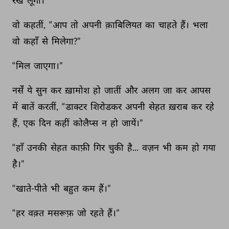
रख 
लूंगा।” 
वो 
कहतीं, 
“आप 
तो 
अपनी 
क़ाबिलियत 
का 
चाहते 
हैं। 
भला 
वो 
कहाँ 
से 
मिलेगा?” 
“मिल 
जाएगा।” 
नर्सें 
ये 
सुन 
कर 
ख़ामोश 
हो 
जातीं 
और 
अलग 
जा 
कर 
आपस 
में 
बातें 
करतीं, 
“डाक्टर 
शिरोडकर 
अपनी 
सेहत 
ख़राब 
कर 
रहे 
हैं, 
एक 
दिन 
कहीं 
कोलैप्स 
न 
हो 
जायें।” 
“हाँ 
उनकी 
सेहत 
काफ़ी 
गिर 
चुकी 
है... 
वज़न 
भी 
कम 
हो 
गया 
है।” 
“खाते-पीते 
भी 
बहुत 
कम 
हैं।” 
“हर 
वक़्त 
मसरूफ़ 
जो 
रहते 
हैं।” 