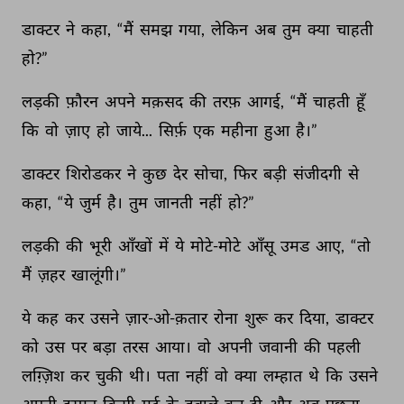
डाक्टर 
ने 
कहा, 
“मैं 
समझ 
गया, 
लेकिन 
अब 
तुम 
क्या 
चाहती 
हो?” 
लड़की 
फ़ौरन 
अपने 
मक़सद 
की 
तरफ़ 
आगई, 
“मैं 
चाहती 
हूँ 
कि 
वो 
ज़ाए 
हो 
जाये... 
सिर्फ़ 
एक 
महीना 
हुआ 
है।” 
डाक्टर 
शिरोडकर 
ने 
कुछ 
देर 
सोचा, 
फिर 
बड़ी 
संजीदगी 
से 
कहा, 
“ये 
जुर्म 
है। 
तुम 
जानती 
नहीं 
हो?” 
लड़की 
की 
भूरी 
आँखों 
में 
ये 
मोटे-मोटे 
आँसू 
उमड 
आए, 
“तो 
मैं 
ज़हर 
खालूंगी।” 
ये 
कह 
कर 
उसने 
ज़ार-ओ-क़तार 
रोना 
शुरू 
कर 
दिया, 
डाक्टर 
को 
उस 
पर 
बड़ा 
तरस 
आया। 
वो 
अपनी 
जवानी 
की 
पहली 
लग़्ज़िश 
कर 
चुकी 
थी। 
पता 
नहीं 
वो 
क्या 
लम्हात 
थे 
कि 
उसने 