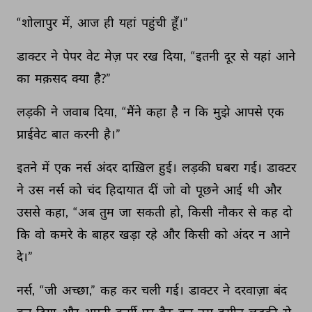
“शोलापुर 
में, 
आज 
ही 
यहां 
पहुंची 
हूँ।” 
डाक्टर 
ने 
पेपर 
वेट 
मेज़ 
पर 
रख 
दिया, 
“इतनी 
दूर 
से 
यहां 
आने 
का 
मक़सद 
क्या 
है?” 
लड़की 
ने 
जवाब 
दिया, 
“मैंने 
कहा 
है 
न 
कि 
मुझे 
आपसे 
एक 
प्राईवेट 
बात 
करनी 
है।” 
इतने 
में 
एक 
नर्स 
अंदर 
दाख़िल 
हुई। 
लड़की 
घबरा 
गई। 
डाक्टर 
ने 
उस 
नर्स 
को 
चंद 
हिदायात 
दीं 
जो 
वो 
पूछने 
आई 
थी 
और 
उससे 
कहा, 
“अब 
तुम 
जा 
सकती 
हो, 
किसी 
नौकर 
से 
कह 
दो 
कि 
वो 
कमरे 
के 
बाहर 
खड़ा 
रहे 
और 
किसी 
को 
अंदर 
न 
आने 
दे।” 
नर्स, 
“जी 
अच्छा,” 
कह 
कर 
चली 
गई। 
डाक्टर 
ने 
दरवाज़ा 
बंद 