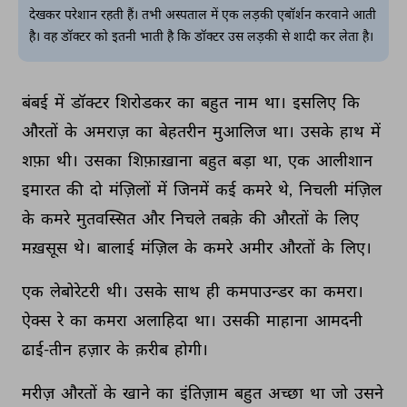
देखकर परेशान रहती हैं। तभी अस्पताल में एक लड़की एबॉर्शन करवाने आती
है। वह डॉक्टर को इतनी भाती है कि डॉक्टर उस लड़की से शादी कर लेता है।
बंबई 
में 
डॉक्टर 
शिरोडकर 
का 
बहुत 
नाम 
था। 
इसलिए 
कि 
औरतों 
के 
अमराज़ 
का 
बेहतरीन 
मुआलिज 
था। 
उसके 
हाथ 
में 
शफ़ा 
थी। 
उसका 
शिफ़ाख़ाना 
बहुत 
बड़ा 
था, 
एक 
आलीशान 
इमारत 
की 
दो 
मंज़िलों 
में 
जिनमें 
कई 
कमरे 
थे, 
निचली 
मंज़िल 
के 
कमरे 
मुतवस्सित 
और 
निचले 
तबक़े 
की 
औरतों 
के 
लिए 
मख़सूस 
थे। 
बालाई 
मंज़िल 
के 
कमरे 
अमीर 
औरतों 
के 
लिए। 
एक 
लेबोरेटरी 
थी। 
उसके 
साथ 
ही 
कमपाउन्डर 
का 
कमरा। 
ऐक्स 
रे 
का 
कमरा 
अलाहिदा 
था। 
उसकी 
माहाना 
आमदनी 
ढाई-तीन 
हज़ार 
के 
क़रीब 
होगी। 
मरीज़ 
औरतों 
के 
खाने 
का 
इंतिज़ाम 
बहुत 
अच्छा 
था 
जो 
उसने 