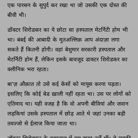
एक 
पारसन 
के 
सुपुर्द 
कर 
रखा 
था 
जो 
उसकी 
एक 
दोस्त 
की 
बीवी 
थी। 
डॉक्टर 
शिरोडकर 
का 
ये 
छोटा 
सा 
हस्पताल 
मेटर्निटी 
होम 
भी 
था। 
बंबई 
की 
आबादी 
के 
मुतअल्लिक़ 
आप 
अंदाज़ा 
लगा 
सकते 
हैं 
कितनी 
होगी। 
वहां 
बेशुमार 
सरकारी 
हस्पताल 
और 
मेटर्निटी 
होम 
हैं, 
लेकिन 
इसके 
बावजूद 
डाक्टर 
शिरोडकर 
का 
क्लीनिक 
भरा 
रहता। 
बा'ज़ 
औक़ात 
तो 
उसे 
कई 
केसों 
को 
मायूस 
करना 
पड़ता। 
इसलिए 
कि 
कोई 
बेड 
ख़ाली 
नहीं 
रहता 
था। 
उस 
पर 
लोगों 
को 
एतिमाद 
था। 
यही 
वजह 
है 
कि 
वो 
अपनी 
बीवियां 
और 
जवान 
लड़कियां 
उसके 
हस्पताल 
में 
छोड़ 
आते 
थे 
जहां 
उनका 
बड़ी 
तवज्जो 
से 
ईलाज 
किया 
जाता 
था। 