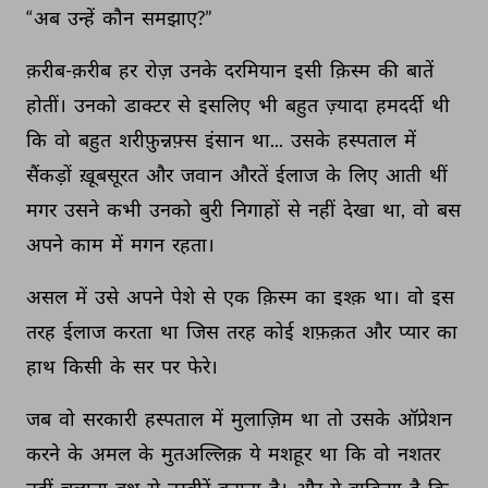
“अब 
उन्हें 
कौन 
समझाए?” 
क़रीब-क़रीब 
हर 
रोज़ 
उनके 
दरमियान 
इसी 
क़िस्म 
की 
बातें 
होतीं। 
उनको 
डाक्टर 
से 
इसलिए 
भी 
बहुत 
ज़्यादा 
हमदर्दी 
थी 
कि 
वो 
बहुत 
शरीफ़ुन्नफ़्स 
इंसान 
था... 
उसके 
हस्पताल 
में 
सैंकड़ों 
ख़ूबसूरत 
और 
जवान 
औरतें 
ईलाज 
के 
लिए 
आती 
थीं 
मगर 
उसने 
कभी 
उनको 
बुरी 
निगाहों 
से 
नहीं 
देखा 
था, 
वो 
बस 
अपने 
काम 
में 
मगन 
रहता। 
असल 
में 
उसे 
अपने 
पेशे 
से 
एक 
क़िस्म 
का 
इश्क़ 
था। 
वो 
इस 
तरह 
ईलाज 
करता 
था 
जिस 
तरह 
कोई 
शफ़क़त 
और 
प्यार 
का 
हाथ 
किसी 
के 
सर 
पर 
फेरे। 
जब 
वो 
सरकारी 
हस्पताल 
में 
मुलाज़िम 
था 
तो 
उसके 
ऑप्रेशन 
करने 
के 
अमल 
के 
मुतअल्लिक़ 
ये 
मशहूर 
था 
कि 
वो 
नशतर 