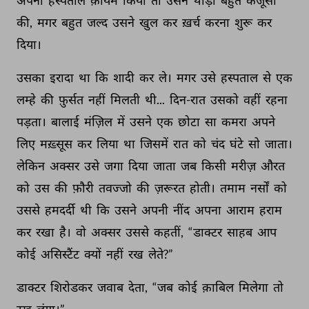
अपना 
हस्पताल 
क़ायम 
किया 
तो 
उसने 
थोड़ी 
बहुत 
कंजूसी 
की, 
मगर 
बहुत 
जल्द 
उसने 
खुल 
कर 
ख़र्च 
करना 
शुरू 
कर 
दिया। 
उसका 
इरादा 
था 
कि 
शादी 
कर 
ले। 
मगर 
उसे 
हस्पताल 
से 
एक 
लम्हे 
की 
फ़ुर्सत 
नहीं 
मिलती 
थी... 
दिन-रात 
उसको 
वहीं 
रहना 
पड़ता। 
बालाई 
मंज़िल 
में 
उसने 
एक 
छोटा 
सा 
कमरा 
अपने 
लिए 
मख़्सूस 
कर 
लिया 
था 
जिसमें 
रात 
को 
चंद 
घंटे 
सो 
जाता। 
लेकिन 
अक्सर 
उसे 
जगा 
दिया 
जाता 
जब 
किसी 
मरीज़ 
औरत 
को 
उस 
की 
फ़ौरी 
तवज्जो 
की 
ज़रूरत 
होती। 
तमाम 
नर्सों 
को 
उससे 
हमदर्दी 
थी 
कि 
उसने 
अपनी 
नींद 
अपना 
आराम 
हराम 
कर 
रखा 
है। 
वो 
अक्सर 
उससे 
कहतीं, 
“डाक्टर 
साहब 
आप 
कोई 
असिस्टैंट 
क्यों 
नहीं 
रख 
लेते?” 
डाक्टर 
शिरोडकर 
जवाब 
देता, 
“जब 
कोई 
क़ाबिल 
मिलेगा 
तो 