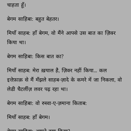
चाहता 
हूँ। 
बेगम 
साहिबा: 
बहुत 
बेहतर। 
मियाँ 
साहब: 
हाँ 
बेगम, 
वो 
मैंने 
आपसे 
उस 
बात 
का 
ज़िक्‍र 
किया 
था। 
बेगम 
साहिबा: 
किस 
बात 
का? 
मियाँ 
साहब: 
मेरा 
ख़याल 
है, 
ज़िक्‍र 
नहीं 
किया... 
कल 
इत्तेफ़ाक़ 
से 
मैं 
मँझले 
साहब-ज़ादे 
के 
कमरे 
में 
जा 
निकला, 
वो 
लेडी 
चैटर्लीज़ 
लवर 
पढ़ 
रहा 
था। 
बेगम 
साहिबा: 
वो 
रुस्वा-ए-ज़माना 
किताब: 
मियाँ 
साहब: 
हाँ 
बेगम। 