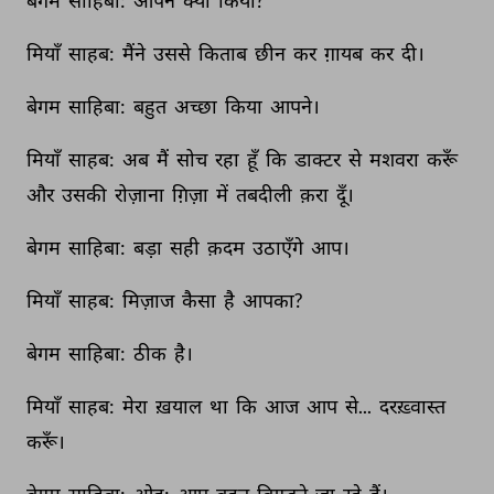
बेगम 
साहिबा: 
आपने 
क्या 
किया? 
मियाँ 
साहब: 
मैंने 
उससे 
किताब 
छीन 
कर 
ग़ायब 
कर 
दी। 
बेगम 
साहिबा: 
बहुत 
अच्छा 
किया 
आपने। 
मियाँ 
साहब: 
अब 
मैं 
सोच 
रहा 
हूँ 
कि 
डाक्टर 
से 
मशवरा 
करूँ 
और 
उसकी 
रोज़ाना 
ग़िज़ा 
में 
तबदीली 
क़रा 
दूँ। 
बेगम 
साहिबा: 
बड़ा 
सही 
क़दम 
उठाएँगे 
आप। 
मियाँ 
साहब: 
मिज़ाज 
कैसा 
है 
आपका? 
बेगम 
साहिबा: 
ठीक 
है। 
मियाँ 
साहब: 
मेरा 
ख़याल 
था 
कि 
आज 
आप 
से... 
दरख़्वास्त 
करूँ। 