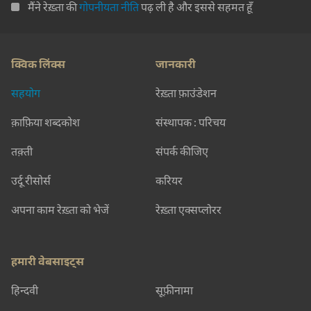
मैंने रेख़्ता की
गोपनीयता नीति
पढ़ ली है और इससे सहमत हूँ
क्विक लिंक्स
जानकारी
सहयोग
रेख़्ता फ़ाउंडेशन
क़ाफ़िया शब्दकोश
संस्थापक : परिचय
तक़्ती
संपर्क कीजिए
उर्दू रीसोर्स
करियर
अपना काम रेख़्ता को भेजें
रेख़्ता एक्सप्लोरर
हमारी वेबसाइट्स
हिन्दवी
सूफ़ीनामा