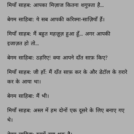
मियाँ 
साहब: 
आपका 
मिज़ाज 
कितना 
शगुफ़्ता 
है... 
बेगम 
साहिबा: 
ये 
सब 
आपकी 
करिश्मा-साज़ियाँ 
हैं। 
मियाँ 
साहब: 
मैं 
बहुत 
महज़ूज़ 
हुआ 
हूँ... 
अगर 
आपकी 
इजाज़त 
हो 
तो... 
बेगम 
साहिबा: 
ठहरिए! 
क्या 
आपने 
दाँत 
साफ़ 
किए? 
मियाँ 
साहब: 
जी 
हाँ: 
मैं 
दाँत 
साफ़ 
कर 
के 
और 
डेटॉल 
के 
ग़रारे 
कर 
के 
आया 
था। 
बेगम 
साहिबा: 
मैं 
भी। 
मियाँ 
साहब: 
अस्ल 
में 
हम 
दोनों 
एक 
दूसरे 
के 
लिए 
बनाए 
गए 
थे। 