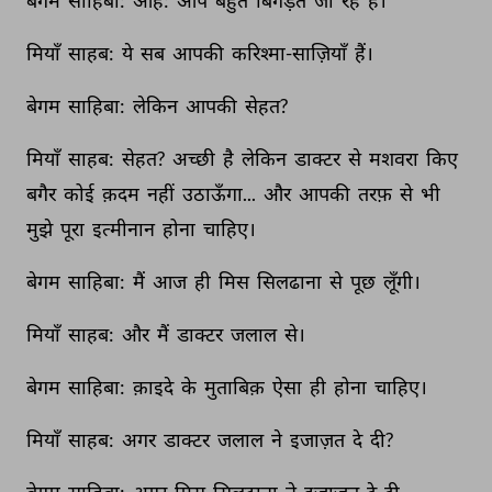
बेगम 
साहिबा: 
ओह: 
आप 
बहुत 
बिगड़ते 
जा 
रहे 
हैं। 
मियाँ 
साहब: 
ये 
सब 
आपकी 
करिश्मा-साज़ियाँ 
हैं। 
बेगम 
साहिबा: 
लेकिन 
आपकी 
सेहत? 
मियाँ 
साहब: 
सेहत? 
अच्छी 
है 
लेकिन 
डाक्टर 
से 
मशवरा 
किए 
बगैर 
कोई 
क़दम 
नहीं 
उठाऊँगा... 
और 
आपकी 
तरफ़ 
से 
भी 
मुझे 
पूरा 
इत्मीनान 
होना 
चाहिए। 
बेगम 
साहिबा: 
मैं 
आज 
ही 
मिस 
सिलढाना 
से 
पूछ 
लूँगी। 
मियाँ 
साहब: 
और 
मैं 
डाक्टर 
जलाल 
से। 
बेगम 
साहिबा: 
क़ाइदे 
के 
मुताबिक़ 
ऐसा 
ही 
होना 
चाहिए। 
मियाँ 
साहब: 
अगर 
डाक्टर 
जलाल 
ने 
इजाज़त 
दे 
दी? 