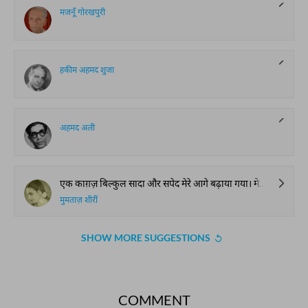
मजनूँ गोरखपुरी
हकीम अहमद शुजा
अहमद अली
एक काग़ज़ बिल्कुल सादा और सपेद मेरे आगे बढ़ाया गया। मेरी कोर होती हुई आँखें जो तारीक ख़ला में भटक-भटक कर थक रही थीं उस मुकम्मल सपेदी पर जम कर रह गईं।
मुमताज़ शीरीं
SHOW MORE SUGGESTIONS
COMMENT