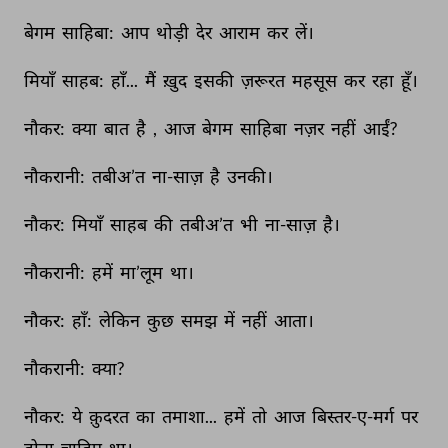
बेगम 
साहिबा: 
आप 
थोड़ी 
देर 
आराम 
कर 
लें। 
मियाँ 
साहब: 
हाँ... 
मैं 
ख़ुद 
इसकी 
ज़रूरत 
महसूस 
कर 
रहा 
हूँ। 
नौकर: 
क्या 
बात 
है 
, 
आज 
बेगम 
साहिबा 
नज़र 
नहीं 
आईं? 
नौकरानी: 
तबीअ’त 
ना-साज़ 
है 
उनकी। 
नौकर: 
मियाँ 
साहब 
की 
तबीअ’त 
भी 
ना-साज़ 
है। 
नौकरानी: 
हमें 
मा’लूम 
था। 
नौकर: 
हाँ: 
लेकिन 
कुछ 
समझ 
में 
नहीं 
आता। 
नौकरानी: 
क्या? 
नौकर: 
ये 
क़ुदरत 
का 
तमाशा... 
हमें 
तो 
आज 
बिस्तर-ए-मर्ग 
पर 