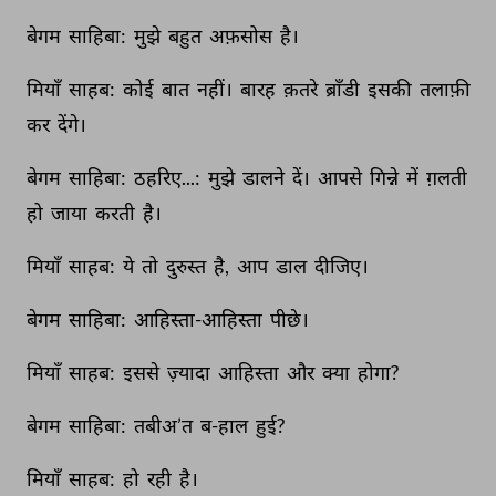
बेगम 
साहिबा: 
मुझे 
बहुत 
अफ़सोस 
है। 
मियाँ 
साहब: 
कोई 
बात 
नहीं। 
बारह 
क़तरे 
ब्राँडी 
इसकी 
तलाफ़ी 
कर 
देंगे। 
बेगम 
साहिबा: 
ठहरिए...: 
मुझे 
डालने 
दें। 
आपसे 
गिन्ने 
में 
ग़लती 
हो 
जाया 
करती 
है। 
मियाँ 
साहब: 
ये 
तो 
दुरुस्त 
है, 
आप 
डाल 
दीजिए। 
बेगम 
साहिबा: 
आहिस्ता-आहिस्ता 
पीछे। 
मियाँ 
साहब: 
इससे 
ज़्यादा 
आहिस्ता 
और 
क्या 
होगा? 
बेगम 
साहिबा: 
तबीअ’त 
ब-हाल 
हुई? 
मियाँ 
साहब: 
हो 
रही 
है। 