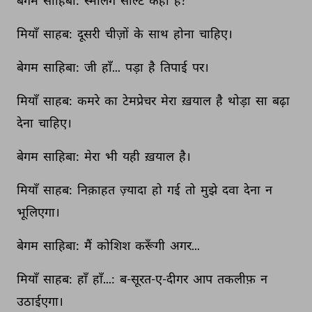
बेगम 
साहिबा: 
स्मेलिंग 
सॉल्ट 
कहाँ 
है? 
मियाँ 
साहब: 
दूसरी 
चीज़ों 
के 
साथ 
होना 
चाहिए। 
बेगम 
साहिबा: 
जी 
हाँ... 
पड़ा 
है 
तिपाई 
पर। 
मियाँ 
साहब: 
कमरे 
का 
टेमप्रेचर 
मेरा 
ख़याल 
है 
थोड़ा 
सा 
बढ़ा 
देना 
चाहिए। 
बेगम 
साहिबा: 
मेरा 
भी 
यही 
ख़याल 
है। 
मियाँ 
साहब: 
निक़ाहत 
ज़्यादा 
हो 
गई 
तो 
मुझे 
दवा 
देना 
न 
भूलिएगा। 
बेगम 
साहिबा: 
मैं 
कोशिश 
करूँगी 
अगर... 
मियाँ 
साहब: 
हाँ 
हाँ...: 
ब-सूरत-ए-दीगर 
आप 
तकलीफ़ 
न 
उठाईएगा। 