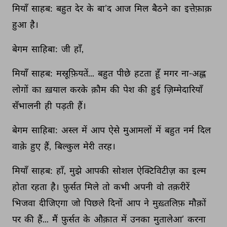
मियाँ 
साहब: 
बहुत 
देर 
के 
बा’द 
आज 
मिल 
बैठने 
का 
इत्तेफ़ाक़ 
हुआ 
है। 
बेगम 
साहिबा: 
जी 
हाँ, 
मियाँ 
साहब: 
मस्रूफ़ियतें... 
बहुत 
पीछे 
हटता 
हूँ 
मगर 
ना-अह्ल 
लोगों 
का 
ख़याल 
करके 
क़ौम 
की 
पेश 
की 
हुई 
ज़िम्मेदारियाँ 
सँभालनी 
ही 
पड़ती 
हैं। 
बेगम 
साहिबा: 
अस्ल 
में 
आप 
ऐसे 
मुआमलों 
में 
बहुत 
नर्म 
दिल 
वाक़े 
हुए 
हैं, 
बिल्कुल 
मेरी 
तरह। 
मियाँ 
साहब: 
हाँ, 
मुझे 
आपकी 
सोशल 
ऐक्टिविटीज़ 
का 
इल्म 
होता 
रहता 
है। 
फ़ुर्सत 
मिले 
तो 
कभी 
अपनी 
वो 
तक़रीरें 
भिजवा 
दीजिएगा 
जो 
पिछले 
दिनों 
आप 
ने 
मुख़्तलिफ़ 
मौक़ों 
पर 
की 
हैं... 
मैं 
फ़ुर्सत 
के 
औक़ात 
में 
उनका 
मुतालेआ’ 
करना 