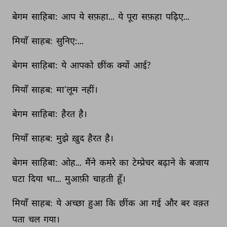
बेगम 
साहिबा: 
आप 
ये 
सफ़हा... 
ये 
पूरा 
सफ़हा 
पढ़िए... 
मियाँ 
साहब: 
सुनिए:... 
बेगम 
साहिबा: 
ये 
आपको 
छींक 
क्यों 
आई? 
मियाँ 
साहब: 
मा’लूम 
नहीं। 
बेगम 
साहिबा: 
हैरत 
है। 
मियाँ 
साहब: 
मुझे 
ख़ुद 
हैरत 
है। 
बेगम 
साहिबा: 
ओह... 
मैंने 
कमरे 
का 
टेम्प्रेचर 
बढ़ाने 
के 
बजाय 
घटा 
दिया 
था... 
मुआफ़ी 
चाहती 
हूँ। 
मियाँ 
साहब: 
ये 
अच्छा 
हुआ 
कि 
छींक 
आ 
गई 
और 
बर 
वक़्त 
पता 
चल 
गया। 