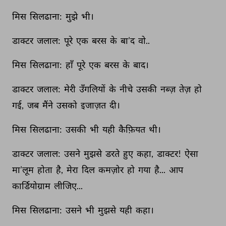
मिस 
सिलढाना: 
मुझे 
भी। 
डाक्टर 
जलाल: 
पूरे 
एक 
बरस 
के 
बा’द 
वो.. 
मिस 
सिलढाना: 
हाँ 
पूरे 
एक 
बरस 
के 
बाद। 
डाक्टर 
जलाल: 
मेरी 
उँगलियों 
के 
नीचे 
उसकी 
नब्ज़ 
तेज़ 
हो 
गई, 
जब 
मैंने 
उसको 
इजाज़त 
दी। 
मिस 
सिलढाना: 
उसकी 
भी 
यही 
कैफ़ियत 
थी। 
डाक्टर 
जलाल: 
उसने 
मुझसे 
डरते 
हुए 
कहा, 
डाक्टर! 
ऐसा 
मा’लूम 
होता 
है, 
मेरा 
दिल 
कमज़ोर 
हो 
गया 
है... 
आप 
कार्डियोग्राम 
लीजिए... 
मिस 
सिलढाना: 
उसने 
भी 
मुझसे 
यही 
कहा। 