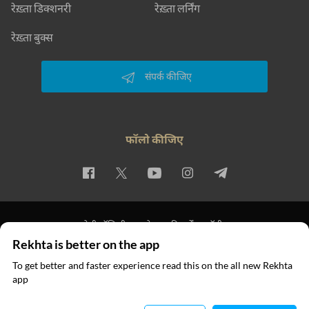
रेख़्ता डिक्शनरी
रेख़्ता लर्निंग
रेख़्ता बुक्स
संपर्क कीजिए
फॉलो कीजिए
प्राइवेसी पॉलिसी
इस्तेमाल की शर्तें
कॉपीराइट
Rekhta is better on the app
© 2026 Rekhta™ Foundation. All rights reserved.
To get better and faster experience read this on the all new Rekhta
app
ऐप में पढ़िए