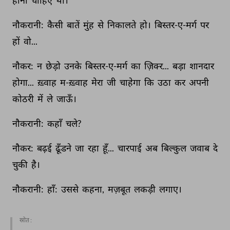
होना 
चाहिए 
था। 
नौकरानी: 
कैसी 
बातें 
मुंह 
से 
निकालते 
हो। 
बिस्तर-ए-मर्ग 
पर 
हों 
वो... 
नौकर: 
न 
छेड़ो 
उनके 
बिस्तर-ए-मर्ग 
का 
ज़िक्‍र... 
बड़ा 
शानदार 
होगा... 
ख़्वाह 
म-ख़्वाह 
मेरा 
जी 
चाहेगा 
कि 
उठा 
कर 
अपनी 
कोठरी 
में 
ले 
जाऊँ। 
नौकरानी: 
कहाँ 
चले? 
नौकर: 
बढ़ई 
ढूँडने 
जा 
रहा 
हूँ... 
चारपाई 
अब 
बिल्कुल 
जवाब 
दे 
चुकी 
है। 
नौकरानी: 
हाँ: 
उससे 
कहना, 
मज़बूत 
लकड़ी 
लगाए। 
स्रोत :