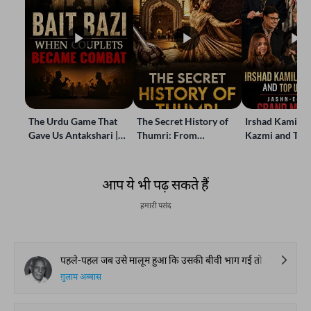
The Urdu Game That
The Secret History of
Irshad Kamil, B
Gave Us Antakshari |
Thumri: From
Kazmi and Top
Bait Bazi Explained
Lucknow’s Courts to
Poets Live at t
Global Stages
e-Rekhta Lond
Mushaira
आप ये भी पढ़ सकते हैं
हमारी पसंद
पहले-पहल जब उसे मालूम हुआ कि उसकी बीवी भाग गई तो वो भौचक्का सा रह गया। शादी का पहला ही साल और ऐसी अनहोनी सी बात किसी तरह यक़ीं करने को जी नहीं चाहता था। मगर जब बार-बार उसके कमरे में जाकर उसकी चीज़ों को गुम पाया। यहाँ तक कि उसका बचपन का फ़ोटो तक जिसमें वो एक कबूतर को अपने नन्हे मुन्ने हाथों में थामे मुस्कुरा रही थी, उसकी सिंघार मेज़ पर से ग़ायब था, तो शक की कोई वजह बाक़ी ना रही।
ग़ुलाम अब्बास