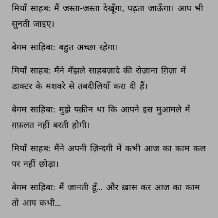
मियाँ 
साहब: 
मैं 
जस्ता-जस्ता 
देखूँगा, 
पढ़ता 
जाऊँगा। 
आप 
भी 
सुनती 
जाइए। 
बेगम 
साहिबा: 
बहुत 
अच्छा 
रहेगा। 
मियाँ 
साहब: 
मैंने 
मँझले 
साहबज़ादे 
की 
रोज़ाना 
ग़िज़ा 
में 
डाक्टर 
के 
मशवरे 
से 
तबदीलियाँ 
करा 
दी 
हैं। 
बेगम 
साहिबा: 
मुझे 
यक़ीन 
था 
कि 
आपने 
इस 
मुआमले 
में 
ग़फ़लत 
नहीं 
बरती 
होगी। 
मियाँ 
साहब: 
मैंने 
अपनी 
ज़िन्दगी 
में 
कभी 
आज 
का 
काम 
कल 
पर 
नहीं 
छोड़ा। 
बेगम 
साहिबा: 
मैं 
जानती 
हूँ... 
और 
ख़ास 
कर 
आज 
का 
काम 
तो 
आप 
कभी... 