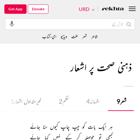
URD
Get App
Donate
شاعر
شعر
لغت
ویڈیو
ای-کتاب
ذہنی صحت پر اشعار
شعر
9
افسانہ
4
نظم
2
غیرمتداول اشعار
1
ہر 
ایک 
بات 
کو 
چپ 
چاپ 
کیوں 
سنا 
جائے 
کبھی 
تو 
حوصلہ 
کر 
کے 
نہیں 
کہا 
جائے 