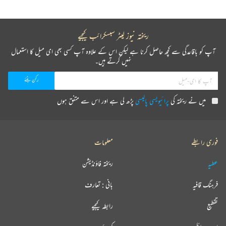
ریختہ نیوز لیٹر سبسکرائب کیجیے
آپ کو باقاعدگی سے کچھ حاصل کرنا ہے لیکن اس کے علاوہ آپ کسی بھی ای میل کا استعمال
نہیں کرتے ہیں۔
میں نے ریختہ کی
پرائیویسی پالیسی
پڑھ لی ہے اور اس سے متفق ہوں
فوری رابطے
معلومات
عطیہ
ریختہ فاؤنڈیشن
فرہنگ قافیہ
بانی : تعارف
تقطیع
رابطہ کیجیے