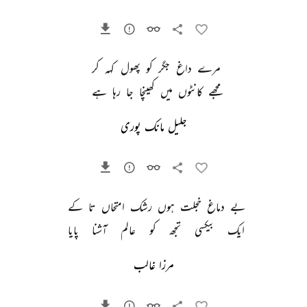
مرے 
داغ 
جگر 
کو 
پھول 
کہہ 
کر 
مجھے 
کانٹوں 
میں 
کھینچا 
جا 
رہا 
ہے 
جلیل مانک پوری
بے 
دماغ 
خجلت 
ہوں 
رشک 
امتحاں 
تا 
کے 
ایک 
بیکسی 
تجھ 
کو 
عالم 
آشنا 
پایا 
مرزا غالب