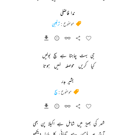
ندا فاضلی
موضوع :
ترغیبی
جی 
بہت 
چاہتا 
ہے 
سچ 
بولیں 
کیا 
کریں 
حوصلہ 
نہیں 
ہوتا 
بشیر بدر
موضوع :
سچ
شہر 
کی 
بھیڑ 
میں 
شامل 
ہے 
اکیلا 
پن 
بھی 
آج 
ہر 
ذہن 
ہے 
تنہائی 
کا 
مارا 
دیکھو 