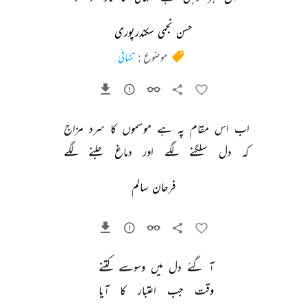
حسن نجمی سکندرپوری
موضوع :
تنہائی
اب 
اس 
مقام 
پہ 
ہے 
موسموں 
کا 
سرد 
مزاج 
کہ 
دل 
سلگنے 
لگے 
اور 
دماغ 
جلنے 
لگے 
فرحان سالم
آ 
گئے 
دل 
میں 
وسوسے 
کتنے 
وقت 
جب 
اعتبار 
کا 
آیا 