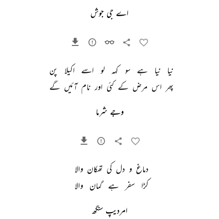
اے جی جوش
نیا 
نیا 
ہے 
سو 
کہہ 
لو 
اسے 
اکیلا 
پن 
پھر 
اس 
مرض 
کے 
کئی 
اور 
نام 
آئیں 
گے 
وجے شرما
دماغ 
و 
دل 
کی 
تھکان 
والا 
کڑا 
سفر 
ہے 
گمان 
والا 
امردیپ سنگھ