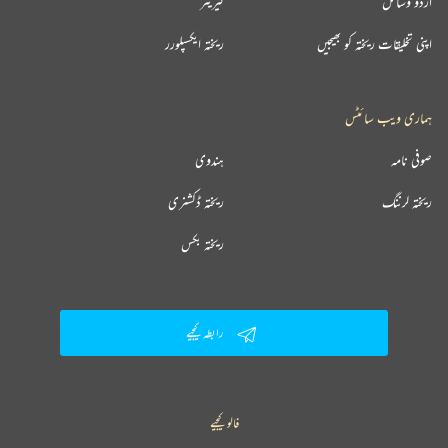
اردو وسائل
کیریئر
اپنی تخلیقات ریختہ کو بھیجیں
ریختہ ایکسپلورر
ہماری ویب سائٹس
صوفی نامہ
ہندوی
ریختہ لرننگ
ریختہ ڈکشنری
ریختہ بکس
رابطہ کیجیے
فالو کیجیے