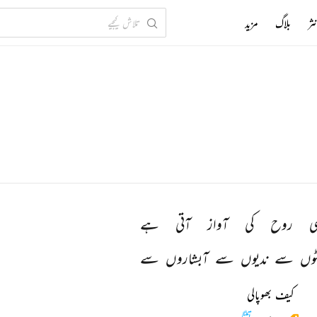
ثر
بلاگ
مزید
ی 
روح 
کی 
آواز 
آتی 
ہے 
ٹوں 
سے 
ندیوں 
سے 
آبشاروں 
سے 
کیف بھوپالی