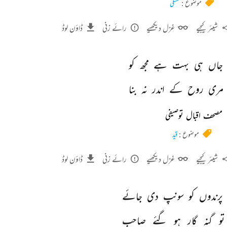
موضوع :
تشنگی
شیئر کیجیے
غزل دیکھیے
رائے زنی
ڈاؤن لوڈ
جاں 
ہی 
بہت 
ہے 
مجھ 
کو 
مری 
روح 
کے 
اندر 
نہ 
بنا 
مصحف اقبال توصیفی
موضوع :
قید
شیئر کیجیے
غزل دیکھیے
رائے زنی
ڈاؤن لوڈ
پرندوں 
کو 
سونپ 
دی 
جائے 
تو 
گنہ 
گار 
ہو 
گئے 
صاحب 