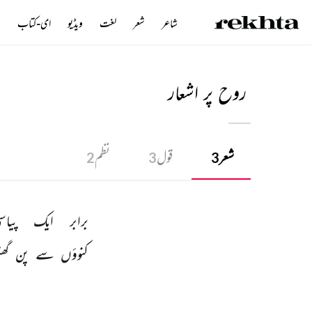
شاعر
شعر
لغت
ویڈیو
ای-کتاب
ن
روح پر اشعار
شعر
قول
نظم
2
3
3
برابر 
ایک 
پیاس
کنوؤں 
سے 
پن 
گھ