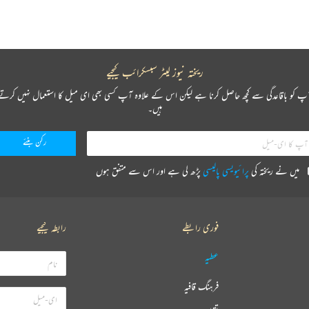
ریختہ نیوز لیٹر سبسکرائب کیجیے
پ کو باقاعدگی سے کچھ حاصل کرنا ہے لیکن اس کے علاوہ آپ کسی بھی ای میل کا استعمال نہیں کرتے
ہیں۔
میں نے ریختہ کی
پرائیویسی پالیسی
پڑھ لی ہے اور اس سے متفق ہوں
فوری رابطے
رابطہ کیجیے
عطیہ
فرہنگ قافیہ