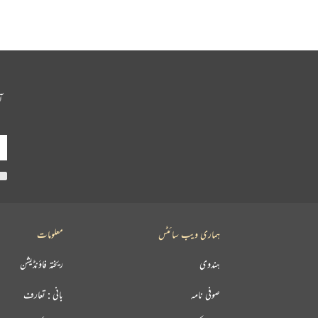
آ
ہماری ویب سائٹس
معلومات
ہندوی
ریختہ فاؤنڈیشن
صوفی نامہ
بانی : تعارف