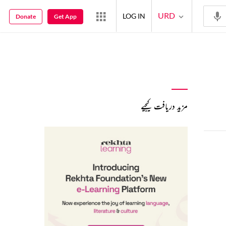
URD
LOG IN
Donate
Get App
مزید دریافت کیجیے