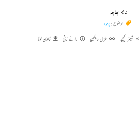
ندیم بھابھہ
موضوع :
پرندہ
شیئر کیجیے
غزل دیکھیے
رائے زنی
ڈاؤن لوڈ