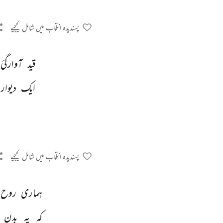
پسندیدہ انتخاب میں شامل کیجیے
قید 
آوارگیٔ 
ایک 
دیوار 
پسندیدہ انتخاب میں شامل کیجیے
ہماری 
روح 
کہ 
یہ 
بدن 