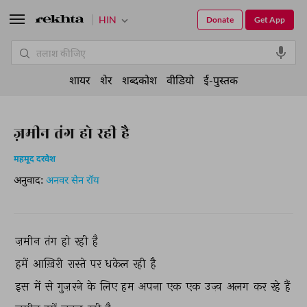
HIN
Donate
Get App
शायर
शेर
शब्दकोश
वीडियो
ई-पुस्तक
ज़मीन तंग हो रही है
महमूद दरवेश
अनुवाद:
अनवर सेन रॉय
ज़मीन 
तंग 
हो 
रही 
है 
हमें 
आख़िरी 
रास्ते 
पर 
धकेल 
रही 
है 
इस 
में 
से 
गुज़रने 
के 
लिए 
हम 
अपना 
एक 
एक 
उज़्व 
अलग 
कर 
रहे 
हैं 