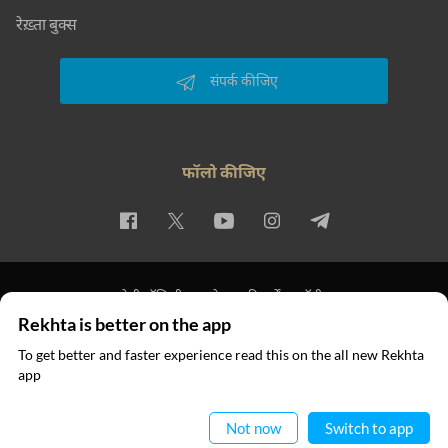
रेख़्ता बुक्स
संपर्क कीजिए
फॉलो कीजिए
प्राइवेसी पॉलिसी
इस्तेमाल की शर्तें
कॉपीराइट
Rekhta is better on the app
© 2026 Rekhta™ Foundation. All rights reserved.
To get better and faster experience read this on the all new Rekhta
app
ऐप में पढ़िए
Not now
Switch to app