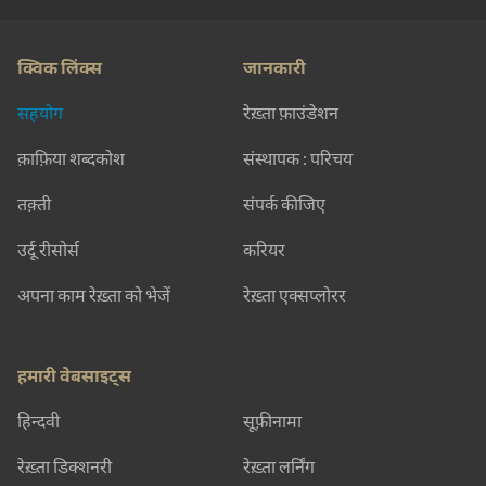
क्विक लिंक्स
जानकारी
सहयोग
रेख़्ता फ़ाउंडेशन
क़ाफ़िया शब्दकोश
संस्थापक : परिचय
तक़्ती
संपर्क कीजिए
उर्दू रीसोर्स
करियर
अपना काम रेख़्ता को भेजें
रेख़्ता एक्सप्लोरर
हमारी वेबसाइट्स
हिन्दवी
सूफ़ीनामा
रेख़्ता डिक्शनरी
रेख़्ता लर्निंग