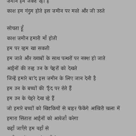
ज़मीन 
हमें 
जकड़ 
रही 
है 
काश 
हम 
गंदुम 
होते 
इस 
ज़मीन 
पर 
मरते 
और 
जी 
उठते 
सोचता 
हूँ 
काश 
ज़मीन 
हमारी 
माँ 
होती 
हम 
पर 
रहम 
खा 
सकती 
हम 
जाते 
और 
ख़्वाबों 
के 
साथ 
पत्थरों 
पर 
नक़्श 
हो 
जाते 
आईनों 
की 
तरह 
उन 
के 
चेहरों 
को 
देखते 
जिन्हें 
हमारे 
बा'द 
इस 
ज़मीन 
के 
लिए 
जान 
देनी 
है 
हम 
उन 
के 
बच्चों 
की 
'ईद 
पर 
रोते 
हैं 
हम 
उन 
के 
चेहरे 
देख 
रहे 
हैं 
जो 
हमारे 
बच्चों 
को 
खिड़कियों 
से 
बाहर 
फेंकेंगे 
आख़िरी 
ख़ला 
में 
हमारा 
सितारा 
आईनों 
को 
आवेज़ाँ 
करेगा 
कहाँ 
जाएँगे 
हम 
वहाँ 
से 