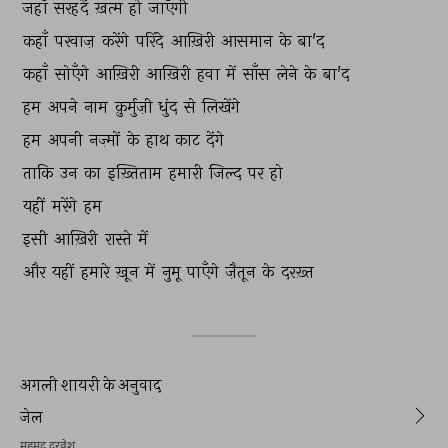
जहाँ 
सरहदें 
ख़त्म 
हो 
जाएँगी 
कहाँ 
परवाज़ 
करेंगे 
परिंदे 
आख़िरी 
आसमान 
के 
बा'द 
कहाँ 
सोएँगे 
आख़िरी 
आख़िरी 
हवा 
में 
साँस 
लेने 
के 
बा'द 
हम 
अपने 
नाम 
क़ुर्मुज़ी 
धुंद 
से 
लिखेंगे 
हम 
अपनी 
नज़्मों 
के 
हाथ 
काट 
देंगे 
ताकि 
उन 
का 
इख़्तिताम 
हमारी 
जिल्द 
पर 
हो 
यहीं 
मरेंगे 
हम 
इसी 
आख़िरी 
रास्ते 
में 
और 
यहीं 
हमारे 
ख़ून 
में 
नुमू 
पाएँगे 
ज़ैतून 
के 
दरख़्त 
अगली शायरी के अनुवाद
जेल
महमूद दरवेश