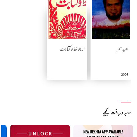
امید سحر
اردو خط و کتابت
2009
مزید دریافت کیجیے