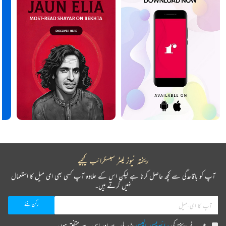
ریختہ نیوز لیٹر سبسکرائب کیجیے
آپ کو باقاعدگی سے کچھ حاصل کرنا ہے لیکن اس کے علاوہ آپ کسی بھی ای میل کا استعمال
نہیں کرتے ہیں۔
میں نے ریختہ کی
پرائیویسی پالیسی
پڑھ لی ہے اور اس سے متفق ہوں