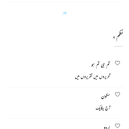
تمام
نظم
4
تم ہی تم ہو
تحریروں میں تقریروں میں
سکون
آج یکایک
اردو