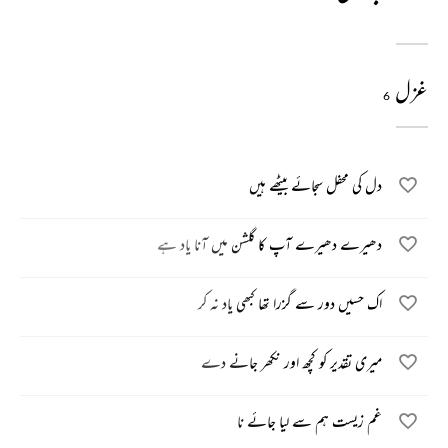
غزل
6
دل کی محفل سجائے بیٹھے ہیں
دھیرے دھیرے آپ کا گلشن میں آنا یاد ہے
اک حسیں دور سے گزرا تھا کبھی یاد نہ کر
میری تقدیر کو کچھ اور نکھر جانے دے
غم زیست ہم سے لیا جائے نا