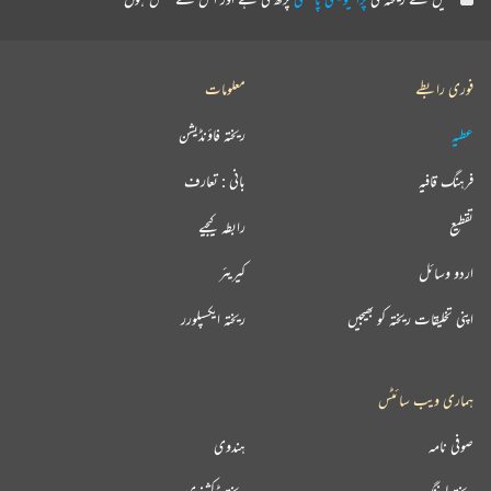
فوری رابطے
معلومات
عطیہ
ریختہ فاؤنڈیشن
فرہنگ قافیہ
بانی : تعارف
تقطیع
رابطہ کیجیے
اردو وسائل
کیریئر
اپنی تخلیقات ریختہ کو بھیجیں
ریختہ ایکسپلورر
ہماری ویب سائٹس
صوفی نامہ
ہندوی