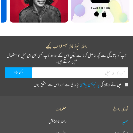
ریختہ نیوز لیٹر سبسکرائب کیجیے
آپ کو باقاعدگی سے کچھ حاصل کرنا ہے لیکن اس کے علاوہ آپ کسی بھی ای میل کا استعمال
نہیں کرتے ہیں۔
میں نے ریختہ کی
پرائیویسی پالیسی
پڑھ لی ہے اور اس سے متفق ہوں
فوری رابطے
معلومات
عطیہ
ریختہ فاؤنڈیشن