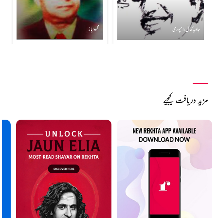
جاوید کمال رامپوری
محمود ایاز
مزید دریافت کیجیے