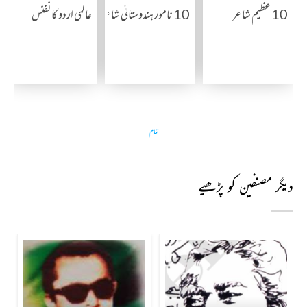
10 عظیم شاعر
10 نامور ہندوستانی شاعرات
عالمی اردو کانفنس
تمام
دیگر مصنفین کو پڑھیے