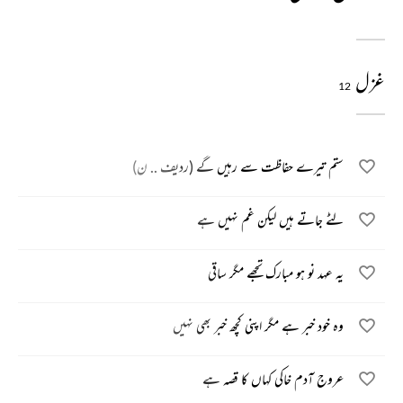
غزل
12
ستم تیرے حفاظت سے رہیں گے (ردیف .. ن)
لٹے جاتے ہیں لیکن غم نہیں ہے
یہ عہد نو ہو مبارک تجھے مگر ساقی
وہ خود خبر ہے مگر اپنی کچھ خبر بھی نہیں
عروج آدم خاکی کہاں کا قصہ ہے