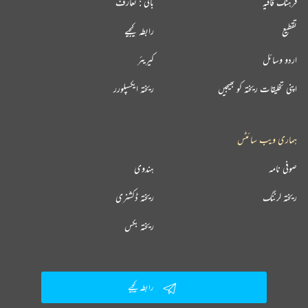
فرہنگ قافیہ
بانی : تعارف
تقطیع
رابطہ کیجیے
اردو وسائل
کیریئر
اپنی تخلیقات ریختہ کو بھیجیں
ریختہ ایکسپلورر
ہماری ویب سائٹس
صوفی نامہ
ہندوی
ریختہ لرننگ
ریختہ ڈکشنری
ریختہ بکس
رابطہ کیجیے