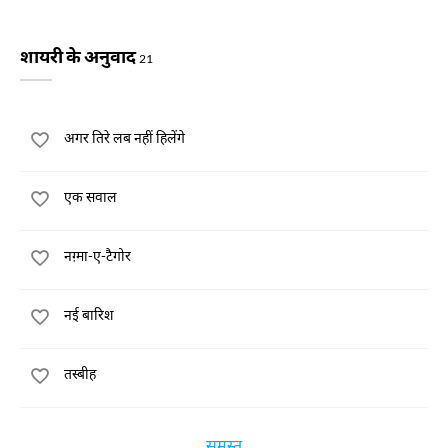
शायरी के अनुवाद
21
अगर तिरे लब नहीं हिलेंगे
एक सवाल
नग़्मा-ए-टैगोर
नई बारिश
तस्बीह
समस्त