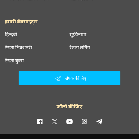
हमारी वेबसाइट्स
हिन्दवी
सूफ़ीनामा
रेख़्ता डिक्शनरी
रेख़्ता लर्निंग
रेख़्ता बुक्स
संपर्क कीजिए
फॉलो कीजिए