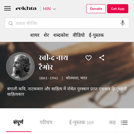
HIN
Donate
Get App
शायर
शेर
शब्दकोश
वीडियो
ई-पुस्तक
रबीन्द्र नाथ
टैगोर
1861 - 1941
|
कोलकाता
,
भारत
बंगाली कवि, नाटककार और साहित्य में नोबेल पुरस्कार प्राप्त एकमात्र हिन्दुस्तानी
साहित्यकार
संपूर्ण
परिचय
ई-पुस्तक
कहानी
109
4