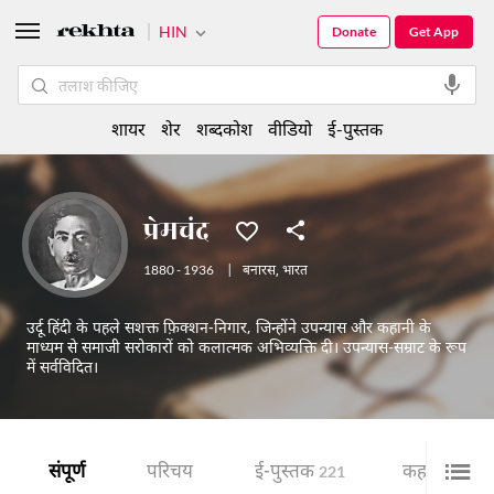
HIN
Donate
Get App
शायर
शेर
शब्दकोश
वीडियो
ई-पुस्तक
प्रेमचंद
1880 - 1936
|
बनारस
,
भारत
उर्दू हिंदी के पहले सशक्त फ़िक्शन-निगार, जिन्होंने उपन्यास और कहानी के
माध्यम से समाजी सरोकारों को कलात्मक अभिव्यक्ति दी। उपन्यास-सम्राट के रूप
में सर्वविदित।
संपूर्ण
परिचय
ई-पुस्तक
कहानी
221
63