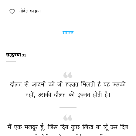
नॉवेल का फ़न
समस्त
उद्धरण
31
दौलत 
से 
आदमी 
को 
जो 
इज़्ज़त 
मिलती 
है 
वह 
उसकी 
नहीं, 
उसकी 
दौलत 
की 
इज़्ज़त 
होती 
है। 
मैं 
एक 
मज़दूर 
हूँ, 
जिस 
दिन 
कुछ 
लिख 
ना 
लूँ 
उस 
दिन 