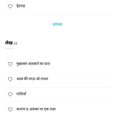
ईदगाह
समस्त
लेख
13
मुख़तसर अफ़साने का फ़न!
अदब की ग़रज़-ओ-ग़ायत
गालियाँ
कलाम-ए-अकबर पर एक नज़र