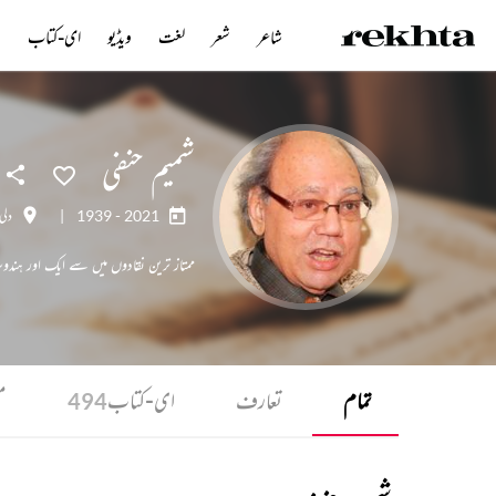
شاعر
شعر
لغت
ویڈیو
ای-کتاب
ن
شمیم حنفی
1939 - 2021
|
دلی
ممتاز ترین نقادوں میں سے ایک اور ہندوس
تمام
تعارف
ای-کتاب
م
494