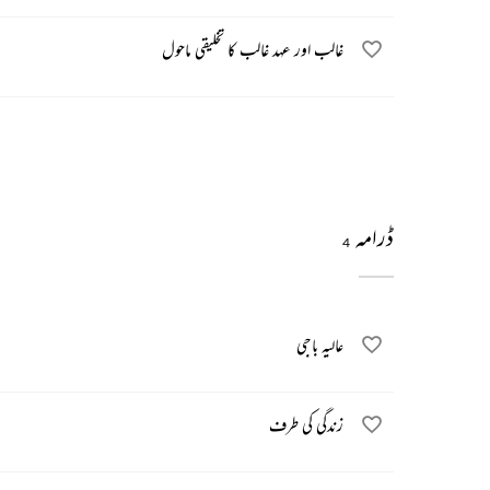
غالب اور عہد غالب کا تخلیقی ماحول
ڈرامہ
4
عالیہ باجی
زندگی کی طرف