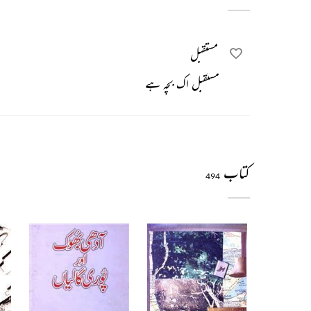
مستقبل
مستقبل اک بچہ ہے
کتاب
494