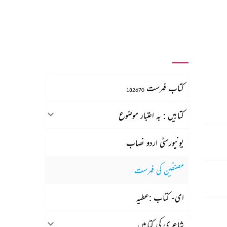
کتاب فہرست
182670
کتابیں : بہ اعتبار موضوع
یونیورسٹی اردو نصاب
مصنفین کی فہرست
ای- کتاب :عطیہ
شاعری کی کتابیں