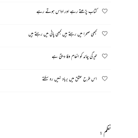
کتاب پڑھتے رہے اور اداس ہوتے رہے
کبھی صحرا میں رہتے ہیں کبھی پانی میں رہتے ہیں
تیرگی چاند کو انعام وفا دیتی ہے
اس طرح عشق میں برباد نہیں رہ سکتے
نظم
1