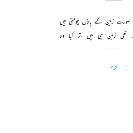
صورت 
زمین 
کے 
پاؤں 
چومتی 
ہیں 
ر 
تھی 
زمین 
ہی 
میں 
اتر 
گیا 
وہ 
تمام