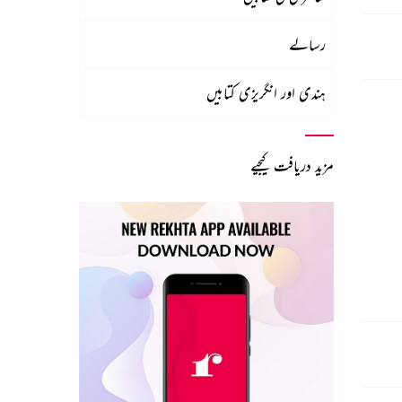
رسالے
ہندی اور انگریزی کتابیں
مزید دریافت کیجیے