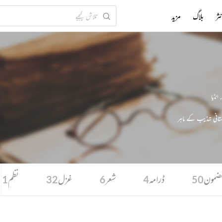
ثر
بلاگ
مزید
,
انڈیا
تانی تہذیب کے ماہر
ضمون
ڈرامہ
شعر
غزل
نظم
1
32
6
4
50