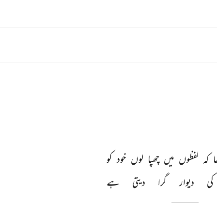
ا 
کہ 
لفظوں 
میں 
چھپا 
لوں 
خود 
کو 
کی 
دیوار 
گرا 
دیتی 
ہے 