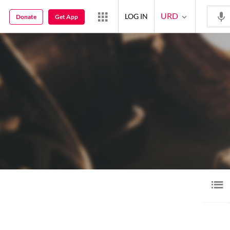
URD
LOG IN
Donate
Get App
آڈیو
ویڈیو
گیلری
بلاگ
2
1
52
20