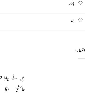
بازار
نیند
اشعار
6
میں 
نے 
چاہا 
تھ
خامشی 
لفظ 