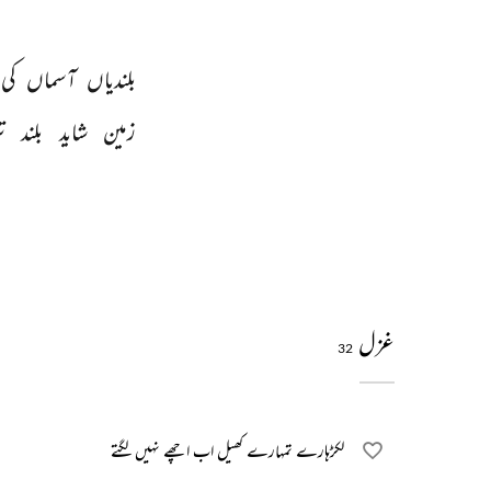
بلندیاں 
آسماں 
کی 
زمین 
شاید 
بلند 
ت
غزل
32
لکڑہارے تمہارے کھیل اب اچھے نہیں لگتے