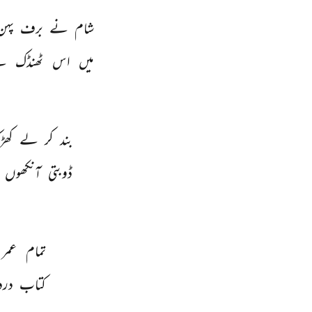
شام 
نے 
برف 
پہن
میں 
اس 
ٹھنڈک 
س
بند 
کر 
لے 
کھڑ
ڈوبتی 
آنکھوں 
تمام 
عمر 
کتاب 
درد