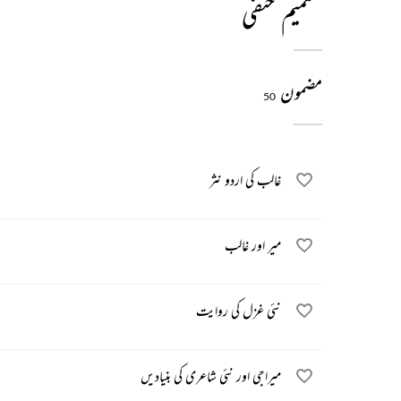
شمیم حنفی
مضمون
50
غالب کی اردو نثر
میر اور غالب
نئی غزل کی روایت
میراجی اور نئی شاعری کی بنیادیں