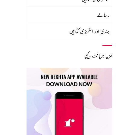
رسالے
ہندی اور انگریزی کتابیں
مزید دریافت کیجیے