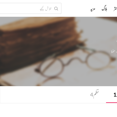
ثر
بلاگ
مزید
,
انڈیا
نظم
4
1