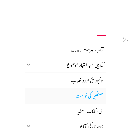
لیٹی
کتاب فہرست
182667
کتابیں : بہ اعتبار موضوع
یونیورسٹی اردو نصاب
مصنفین کی فہرست
ای- کتاب :عطیہ
شاعری کی کتابیں