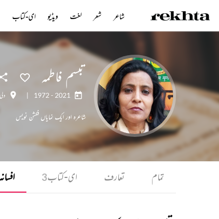
شاعر
شعر
لغت
ویڈیو
ای-کتاب
ن
تبسم فاطمہ
1972 - 2021
|
دلی
شاعرہ اور ایک نمایاں فکشن نویس
تمام
تعارف
ای-کتاب
افسانہ
3