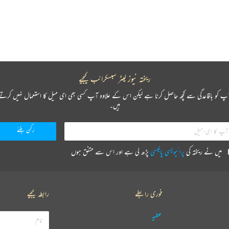
ریختہ نیوز لیٹر سبسکرائب کیجیے
پ کو باقاعدگی سے کچھ حاصل کرنا ہے لیکن اس کے علاوہ آپ کسی بھی ای میل کا استعمال نہیں کرتے
ہیں۔
میں نے ریختہ کی
پرائیویسی پالیسی
پڑھ لی ہے اور اس سے متفق ہوں
فوری رابطے
رابطہ کیجیے
عطیہ