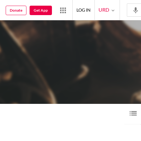
URD
LOG IN
Donate
Get App