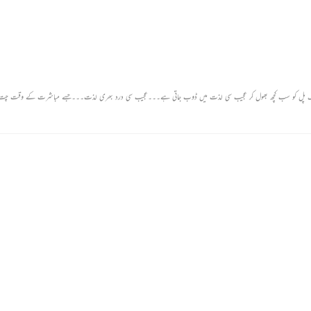
دیپا اندرہی اندر ایک پل کو سب کچھ بھول کر عجیب سی لذت میں ڈوب جاتی ہے۔۔۔عجیب سی درد بھری لذت۔۔۔جسے مباشرت کے وقت چت 