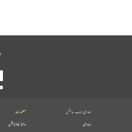
آ
ہماری ویب سائٹس
معلومات
ہندوی
ریختہ فاؤنڈیشن