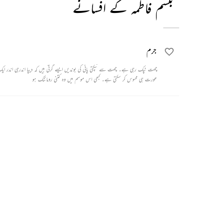
تبسم فاطمہ کے افسانے
جرم
چھت ٹپک رہی ہے۔ چھت سے ٹپکتی پانی کی بوندیں ایسے گرتی ہیں کہ 
عورت ہی محسوس کر سکتی ہے۔ کبھی اس موسم میں وہ کتنی رومانٹک ہو