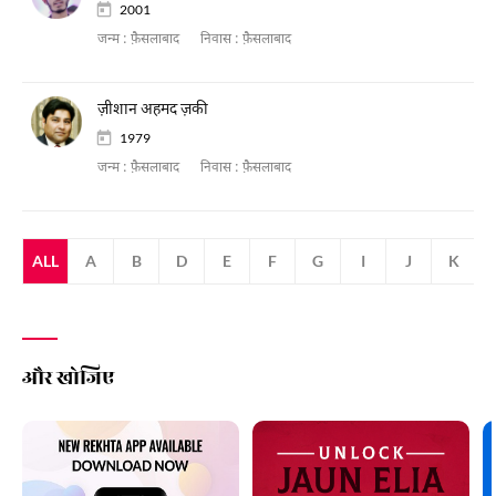
2001
जन्म :
फ़ैसलाबाद
निवास :
फ़ैसलाबाद
ज़ीशान अहमद ज़की
1979
जन्म :
फ़ैसलाबाद
निवास :
फ़ैसलाबाद
ALL
A
B
D
E
F
G
I
J
K
और खोजिए