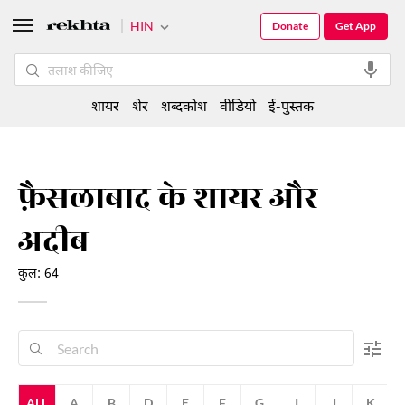
HIN
Donate
Get App
शायर
शेर
शब्दकोश
वीडियो
ई-पुस्तक
फ़ैसलाबाद के शायर और
अदीब
कुल: 64
ALL
A
B
D
E
F
G
I
J
K