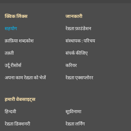
क्विक लिंक्स
जानकारी
सहयोग
रेख़्ता फ़ाउंडेशन
क़ाफ़िया शब्दकोश
संस्थापक : परिचय
तक़्ती
संपर्क कीजिए
उर्दू रीसोर्स
करियर
अपना काम रेख़्ता को भेजें
रेख़्ता एक्सप्लोरर
हमारी वेबसाइट्स
हिन्दवी
सूफ़ीनामा
रेख़्ता डिक्शनरी
रेख़्ता लर्निंग