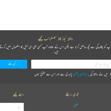
ریختہ نیوز لیٹر سبسکرائب کیجیے
پ کو باقاعدگی سے کچھ حاصل کرنا ہے لیکن اس کے علاوہ آپ کسی بھی ای میل کا استعمال نہیں کرتے
ہیں۔
میں نے ریختہ کی
پرائیویسی پالیسی
پڑھ لی ہے اور اس سے متفق ہوں
فوری رابطے
رابطہ کیجیے
عطیہ