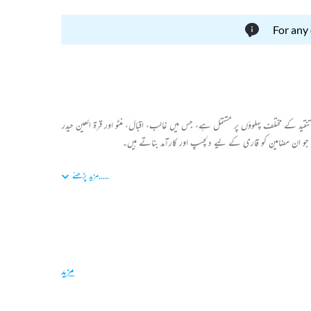
For any
ید کے مختلف پہلوؤں پر مشتمل ہے، جس میں غالب، اقبال، منٹو اور قرۃ العین حیدر
 ان مضامین کو قاری کے لیے دلچسپ اور کارآمد بناتے ہیں۔
.....
مزید پڑھئے
مزید