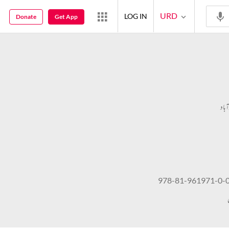
URD
LOG IN
Donate
Get App
ٓباد
978-81-961971-0-