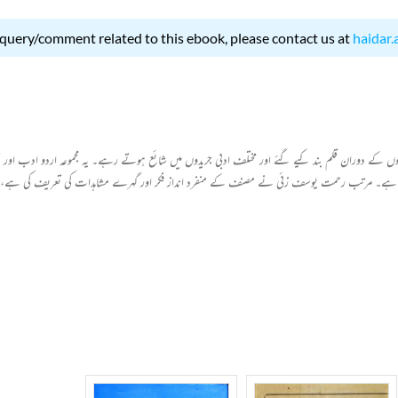
 query/comment related to this ebook, please contact us at
haidar.
وں کے دوران قلم بند کیے گئے اور مختلف ادبی جریدوں میں شائع ہوتے رہے۔ یہ مجموعہ اردو ادب اور تنق
ل ہے۔ مرتب رحمت یوسف زئی نے مصنف کے منفرد انداز فکر اور گہرے مشاہدات کی تعریف کی ہے، جو