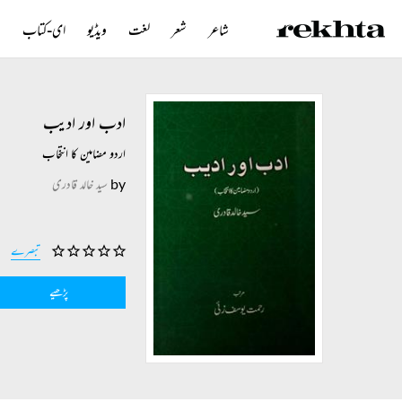
شاعر
شعر
لغت
ویڈیو
ای-کتاب
ن
ادب اور ادیب
اردو مضامین کا انتخاب
by
سید خالد قادری
تبصرے
پڑھیے