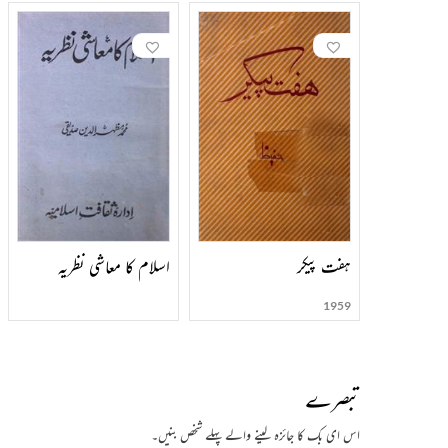
ہفت پیکر
اسلام کا معاشی نظریہ
1959
تبصرے
اس ای بک کا جائزہ لینے والے پہلے شخص بنیں۔