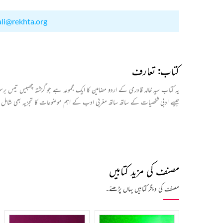
ali@rekhta.org
کتاب: تعارف
یہ کتاب سید خالد قادری کے اردو مضامین کا ایک مجموعہ ہے جو گزشتہ چھبیس تیس برس
جیسے ادبی شخصیات کے ساتھ ساتھ مغربی ادب کے اہم موضوعات کا تجزیہ بھی شام
مصنف کی مزید کتابیں
مصنف کی دیگر کتابیں یہاں پڑھئے۔