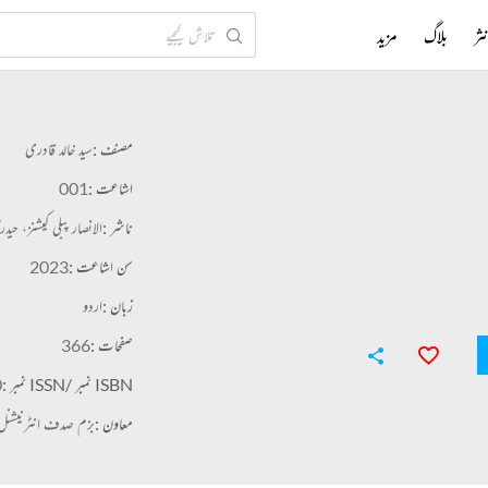
ثر
بلاگ
مزید
مصنف :
سید خالد قادری
اشاعت :
001
ناشر :
الانصار پبلی کیشنز، حیدرا
سن اشاعت :
2023
زبان :
اردو
صفحات :
366
ISBN نمبر /ISSN نمبر :
0
معاون :
بزم صدف انٹرنیشنل