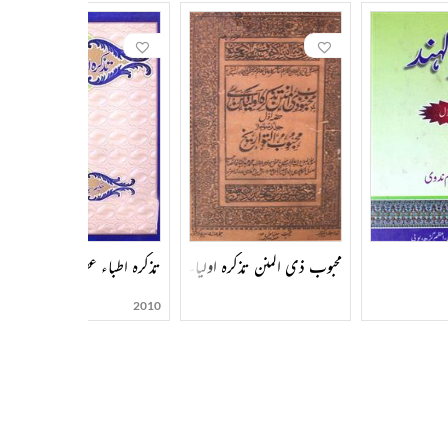
محبوب ذی المنن تذکرہ اولیائے دکن
تذکرہ اطباء عصر
2010