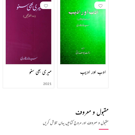
ادب اور ادیب
میری بھی سنو
2021
مقبول و معروف
مقبول و معروف اور مروج کتابیں یہاں تلاش کریں