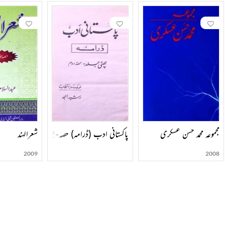
مجموعہ محمد حسن عسکری
پاکستانی ادب (ڈرامہ) حصہ-002
شعرالہند
2009
2008