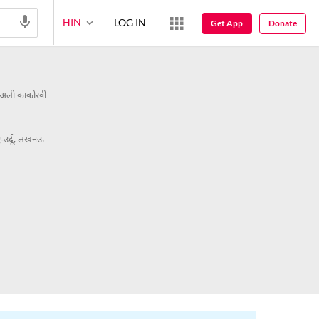
HIN
LOG IN
Get App
Donate
अली काकोरवी
उर्दू, लखनऊ