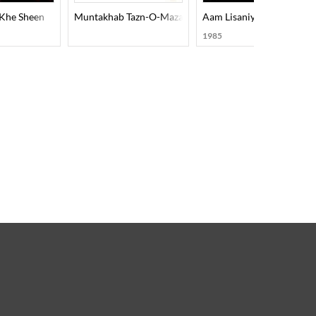
 Khe Sheen
Muntakhab Tazn-O-Mazahiya Nazmein
Aam Lisaniyat
1985