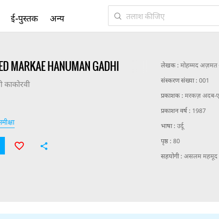
ई-पुस्तक
अन्य
EED MARKAE HANUMAN GADHI
लेखक :
मोहम्मद अज़मत 
संस्करण संख्या :
001
 काकोरवी
प्रकाशक :
मरकज़ अदब-ए-
प्रकाशन वर्ष :
1987
मीक्षा
भाषा :
उर्दू
पृष्ठ :
80
सहयोगी :
असलम महमूद