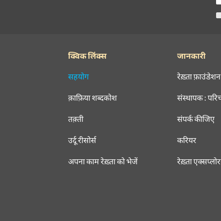
क्विक लिंक्स
जानकारी
सहयोग
रेख़्ता फ़ाउंडेशन
क़ाफ़िया शब्दकोश
संस्थापक : परि
तक़्ती
संपर्क कीजिए
उर्दू रीसोर्स
करियर
अपना काम रेख़्ता को भेजें
रेख़्ता एक्सप्लो