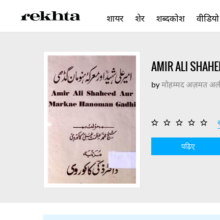
शायर
शेर
शब्दकोश
वीडियो
AMIR ALI SHAH
by
मोहम्मद अज़मत अली
स
पढ़िए