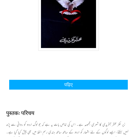
पढ़िए
पुस्तक: परिचय
زیر نظر محشر آفریدی کا شعری مجموعہ ہے۔ اس کی خاص بات یہ ہے کہ جو لوگ اردو کو روانی سے پڑھ
نہیں سکتے، ایسے لوگوں کے لئے اشعار کو اردو کے ساتھ ساتھ ہندی رسم الخط میں بھی پیش کیا گیا ہے۔