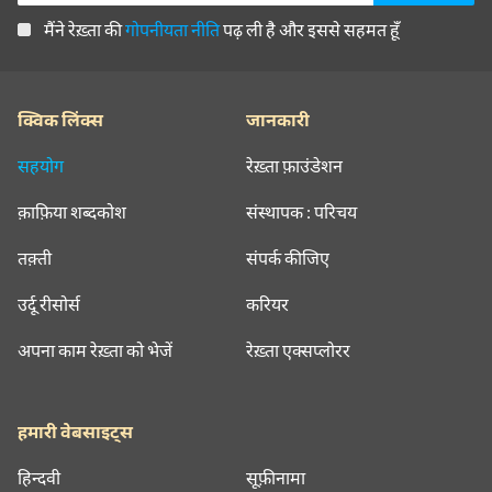
मैंने रेख़्ता की
गोपनीयता नीति
पढ़ ली है और इससे सहमत हूँ
क्विक लिंक्स
जानकारी
सहयोग
रेख़्ता फ़ाउंडेशन
क़ाफ़िया शब्दकोश
संस्थापक : परिचय
तक़्ती
संपर्क कीजिए
उर्दू रीसोर्स
करियर
अपना काम रेख़्ता को भेजें
रेख़्ता एक्सप्लोरर
हमारी वेबसाइट्स
हिन्दवी
सूफ़ीनामा