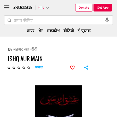
HIN
Donate
Get App
शायर
शेर
शब्दकोश
वीडियो
ई-पुस्तक
by
महशर आफ़रीदी
ISHQ AUR MAIN
समीक्षा