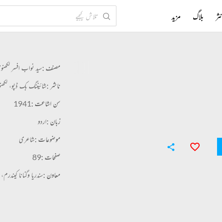
ثر
بلاگ
مزید
مصنف :
سید نواب افسر لکھنو
ناشر :
شائیننگ بک ڈپو، لکھنو
سن اشاعت :
1941
زبان :
اردو
موضوعات :
شاعری
صفحات :
89
معاون :
سندریا وگنانا کیندرم، ح