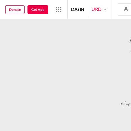
URD
LOG IN
Donate
Get App
ی
یدرآباد