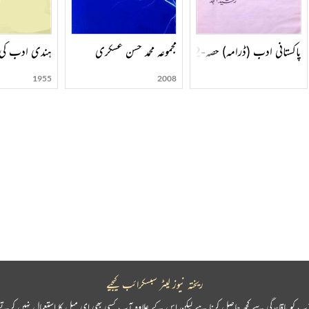
پاکستانی ادب (ڈرامہ) حصہ-002
مجموعہ محمد حسن عسکری
ہندی ادب کی 
1955
2008
ریختہ نیوز لیٹر سبسکرائب کیجیے
پ کو باقاعدگی سے کچھ حاصل کرنا ہے لیکن اس کے علاوہ آپ کسی بھی ای میل کا استعمال نہیں کرتے