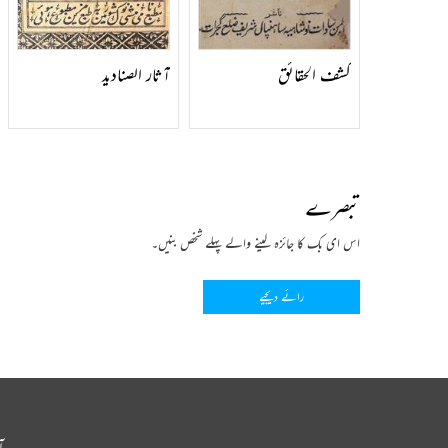
کشف الحقائق
آثار الصنادید
تبصرے
اس ای بک کا جائزہ لینے والے پہلے شخص بنیں۔
رائے دیجیے
آ