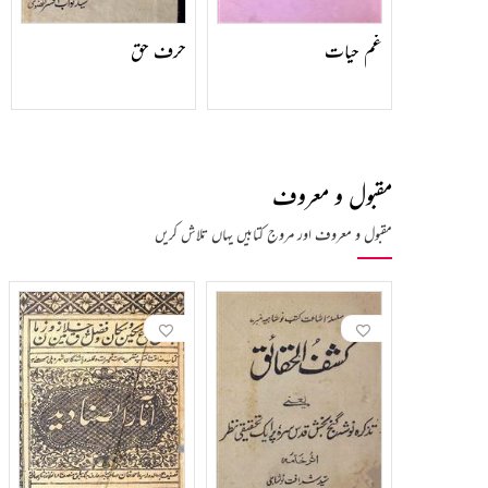
غم حیات
حرف حق
مقبول و معروف
مقبول و معروف اور مروج کتابیں یہاں تلاش کریں