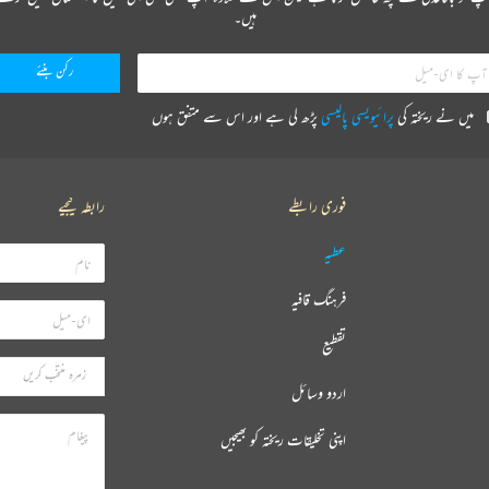
ہیں۔
میں نے ریختہ کی
پرائیویسی پالیسی
پڑھ لی ہے اور اس سے متفق ہوں
فوری رابطے
رابطہ کیجیے
عطیہ
فرہنگ قافیہ
تقطیع
اردو وسائل
اپنی تخلیقات ریختہ کو بھیجیں