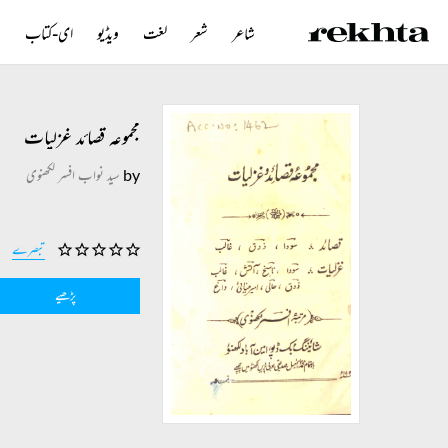
شاعر
شعر
لغت
ویڈیو
ای-کتاب
ن
مجموعہ قصائد غزلیات
by
سید نواب افسر لکھنوی
تبصرے
پڑھیے