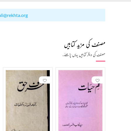
ali@rekhta.org
مصنف کی مزید کتابیں
مصنف کی دیگر کتابیں یہاں پڑھئے۔