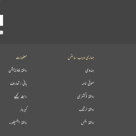
ہماری ویب سائٹس
معلومات
ہندوی
ریختہ فاؤنڈیشن
صوفی نامہ
بانی : تعارف
ریختہ ڈکشنری
رابطہ کیجیے
ریختہ لرننگ
کیریئر
ریختہ بکس
ریختہ ایکسپلورر