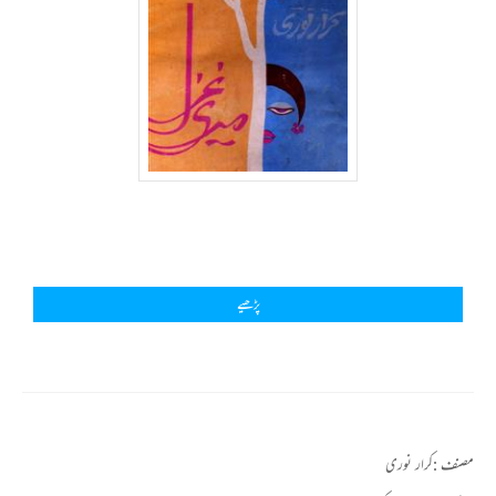
پڑھیے
مصنف :
کرار نوری