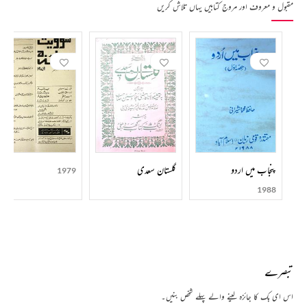
مقبول و معروف اور مروج کتابیں یہاں تلاش کریں
پنجاب میں اردو
گلستان سعدی
1979
1988
تبصرے
اس ای بک کا جائزہ لینے والے پہلے شخص بنیں۔