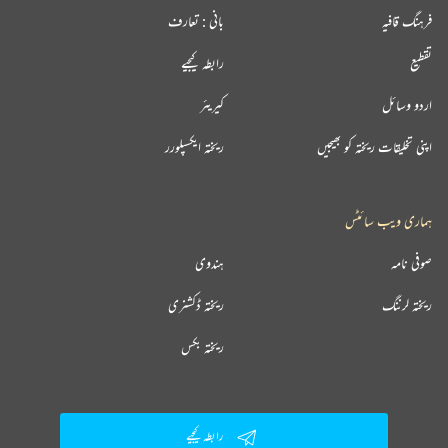
فرہنگ قافیہ
بانی : تعارف
تقطیع
رابطہ کیجیے
اردو وسائل
کیریئر
اپنی تخلیقات ریختہ کو بھیجیں
ریختہ ایکسپلورر
ہماری ویب سائٹس
صوفی نامہ
ہندوی
ریختہ لرننگ
ریختہ ڈکشنری
ریختہ بکس
رابطہ کیجیے