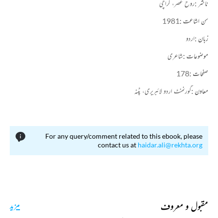
ناشر :
روح عصر، کراچی
سن اشاعت :
1981
زبان :
اردو
موضوعات :
شاعری
صفحات :
178
معاون :
گورنمنٹ اردو لائبریری، پٹنہ
For any query/comment related to this ebook, please
contact us at
haidar.ali@rekhta.org
مقبول و معروف
مزید