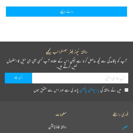
رائے دیجیے
ریختہ نیوز لیٹر سبسکرائب کیجیے
آپ کو باقاعدگی سے کچھ حاصل کرنا ہے لیکن اس کے علاوہ آپ کسی بھی ای میل کا استعمال
نہیں کرتے ہیں۔
میں نے ریختہ کی
پرائیویسی پالیسی
پڑھ لی ہے اور اس سے متفق ہوں
فوری رابطے
معلومات
عطیہ
ریختہ فاؤنڈیشن