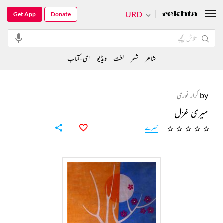
URD
Get App
Donate
شاعر
شعر
لغت
ویڈیو
ای-کتاب
by
کرار نوری
میری غزل
تبصرے