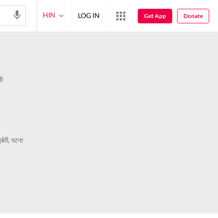
HIN
LOG IN
Get App
Donate
ली
इब्रेरी, पटना