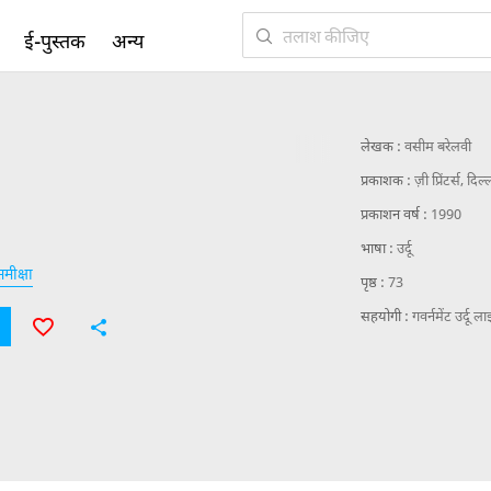
ई-पुस्तक
अन्य
लेखक :
वसीम बरेलवी
प्रकाशक :
ज़ी प्रिंटर्स, दिल्
प्रकाशन वर्ष :
1990
भाषा :
उर्दू
मीक्षा
पृष्ठ :
73
सहयोगी :
गवर्नमेंट उर्दू ला