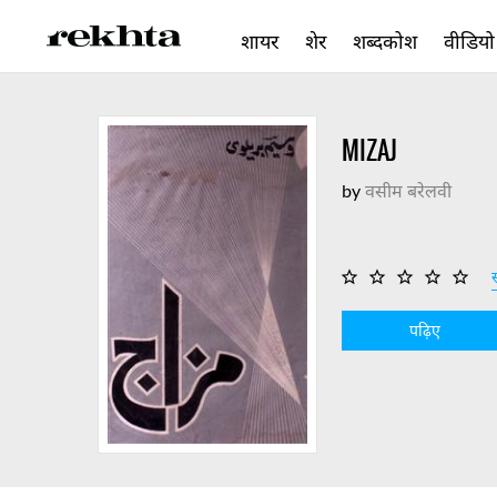
शायर
शेर
शब्दकोश
वीडियो
MIZAJ
by
वसीम बरेलवी
स
पढ़िए