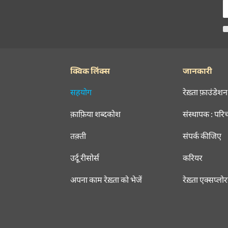
क्विक लिंक्स
जानकारी
सहयोग
रेख़्ता फ़ाउंडेशन
क़ाफ़िया शब्दकोश
संस्थापक : परि
तक़्ती
संपर्क कीजिए
उर्दू रीसोर्स
करियर
अपना काम रेख़्ता को भेजें
रेख़्ता एक्सप्लो