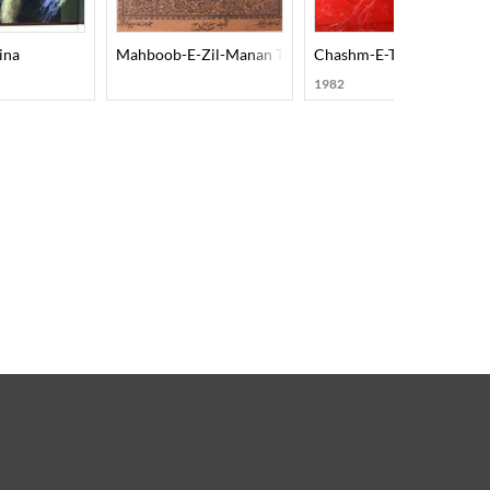
ina
Mahboob-E-Zil-Manan Tazkira-E-Auliya-E-Dakan
Chashm-E-Tamasha
1982