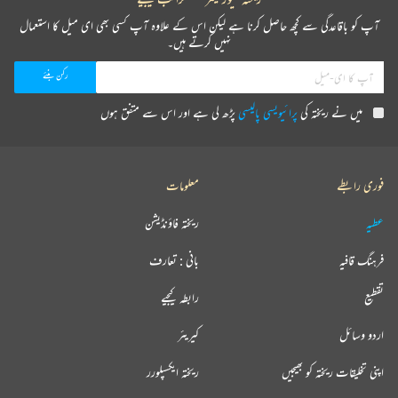
آپ کو باقاعدگی سے کچھ حاصل کرنا ہے لیکن اس کے علاوہ آپ کسی بھی ای میل کا استعمال
نہیں کرتے ہیں۔
میں نے ریختہ کی
پرائیویسی پالیسی
پڑھ لی ہے اور اس سے متفق ہوں
فوری رابطے
معلومات
عطیہ
ریختہ فاؤنڈیشن
فرہنگ قافیہ
بانی : تعارف
تقطیع
رابطہ کیجیے
اردو وسائل
کیریئر
اپنی تخلیقات ریختہ کو بھیجیں
ریختہ ایکسپلورر