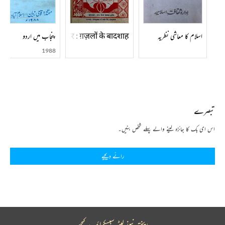
मीर : ग़ज़लों के बादशाह
اسلام کا معاشی نظریہ
پنجاب میں اردو
1988
تبصرے
اس ای بک کا جائزہ لینے والے پہلے شخص بنیں۔
رائے دیجیے
ریختہ نیوز لیٹر سبسکرائب کیجیے