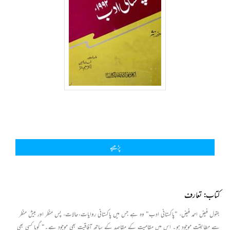
پڑھیے
کتاب: تعارف
بقول فیض احمد فیض، "پاکستانی ادب" وہ ہے جس میں پاکستانی روایات،حالات، پس منظر اور بیش منظر
سے مطابقت موجود ہو۔ اس میں مقامیت کے مقاصد کے ساتھ آفاقیت بھی موجود ہے۔" گویا کسی بھی