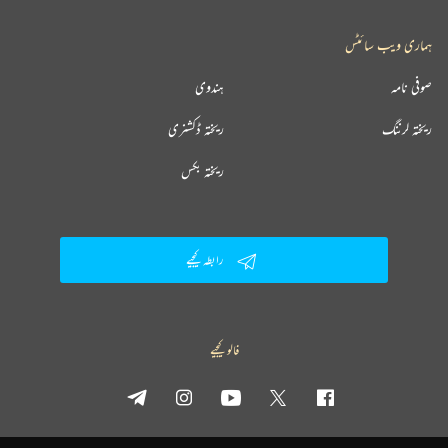
ہماری ویب سائٹس
صوفی نامہ
ہندوی
ریختہ لرننگ
ریختہ ڈکشنری
ریختہ بکس
رابطہ کیجیے
فالو کیجیے