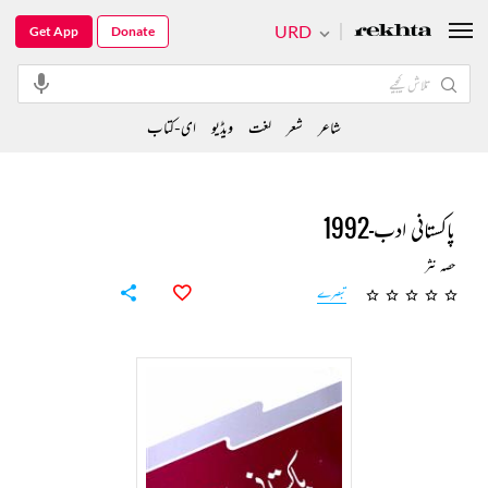
URD
Get App
Donate
شاعر
شعر
لغت
ویڈیو
ای-کتاب
پاکستانی ادب-1992
حصہ نثر
تبصرے