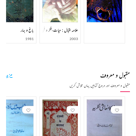
علامہ اقبال : حیات،فکر و فن
باغ و بہار
1981
2003
مقبول و معروف
مزید
مقبول و معروف اور مروج کتابیں یہاں تلاش کریں