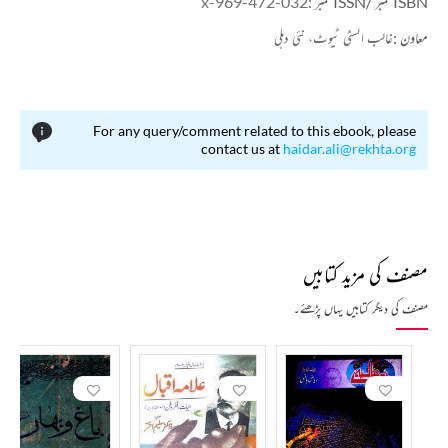
ISBN نمبر /ISSN نمبر :
969-472-032-x
معاون :
غالب انسٹی ٹیوٹ، نئی دہلی
For any query/comment related to this ebook, please
contact us at
haidar.ali@rekhta.org
مصنف کی مزید کتابیں
مصنف کی دیگر کتابیں یہاں پڑھئے۔