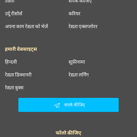
तक़्ती
संपर्क कीजिए
उर्दू रीसोर्स
करियर
अपना काम रेख़्ता को भेजें
रेख़्ता एक्सप्लोरर
हमारी वेबसाइट्स
हिन्दवी
सूफ़ीनामा
रेख़्ता डिक्शनरी
रेख़्ता लर्निंग
रेख़्ता बुक्स
संपर्क कीजिए
फॉलो कीजिए