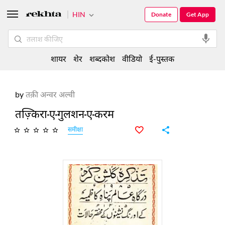
HIN
Donate
Get App
शायर
शेर
शब्दकोश
वीडियो
ई-पुस्तक
by
तक़ी अन्वर अल्वी
तज़्किरा-ए-गुलशन-ए-करम
समीक्षा