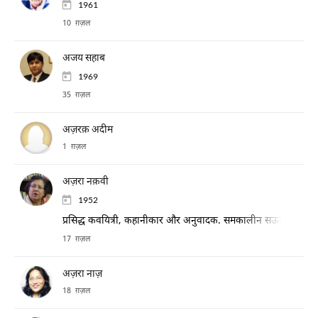
1961
10 ग़ज़ल
अजय सहाब
1969
35 ग़ज़ल
अज़रक़ अदीम
1 ग़ज़ल
अज़रा नक़वी
1952
प्रसिद्ध कवयित्री, कहानीकार और अनुवादक. समकालीन सऊदी साहित्य क
17 ग़ज़ल
अज़रा नाज़
18 ग़ज़ल