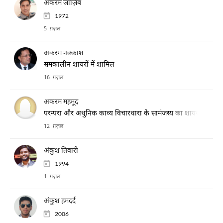
अकरम जाज़िब
1972
5 ग़ज़ल
अकरम नक़्क़ाश
समकालीन शायरों में शामिल
16 ग़ज़ल
अकरम महमूद
परम्परा और अधुनिक काव्य विचारधारा के सामंजस्य का शायर, संजीदा अ
12 ग़ज़ल
अंकुश तिवारी
1994
1 ग़ज़ल
अंकुश हमदर्द
2006