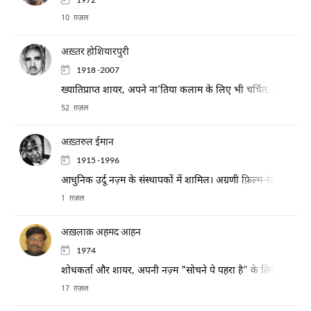
10 ग़ज़ल
अख़्तर होशियारपुरी
1918 -2007
ख्यातिप्राप्त शायर, अपने ना’तिया कलाम के लिए भी चर्चित. पाकिस्ता
52 ग़ज़ल
अख़्तरुल ईमान
1915 -1996
आधुनिक उर्दू नज़्म के संस्थापकों में शामिल। अग्रणी फ़िल्म-संवाद ले
1 ग़ज़ल
अख़लाक़ अहमद आहन
1974
शोधकर्ता और शायर, अपनी नज़्म "सोचने पे पहरा है" के लिए मशहूर/ प्
17 ग़ज़ल