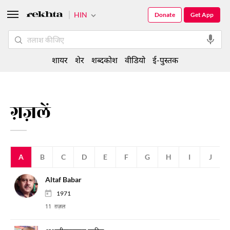
HIN
Donate
Get App
शायर
शेर
शब्दकोश
वीडियो
ई-पुस्तक
ग़ज़लें
A
B
C
D
E
F
G
H
I
J
Altaf Babar
1971
11 ग़ज़ल