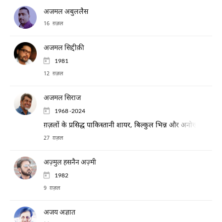
अजमल अबुललैस
16 ग़ज़ल
अजमल सिद्दीक़ी
1981
12 ग़ज़ल
अजमल सिराज
1968 -2024
ग़ज़लों के प्रसिद्ध पाकिस्तानी शायर, बिल्कुल भिन्न और अनोखी भावना
27 ग़ज़ल
अज़्मुल हसनैन अज़्मी
1982
9 ग़ज़ल
अजय अज्ञात