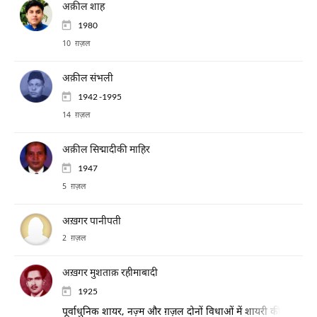
अक़ील शाह
1980
10 ग़ज़ल
अक़ील संभली
1942 -1995
14 ग़ज़ल
अक़ील सिद्मादीकी माहिर
1947
5 ग़ज़ल
अख़गर पानीपती
2 ग़ज़ल
अख़गर मुशताक़ रहीमाबादी
1925
पूर्वाधुनिक शायर, नज़्म और ग़ज़ल दोनों विधाओं में शायरी की; बच्चों के