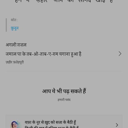
स्रोत :
फ़ुनून
अगली ग़ज़ल
जमाल पा के तब-ओ-ताब-ए-ग़म यगाना हुआ है
ज़हीर फ़तेहपूरी
आप ये भी पढ़ सकते हैं
हमारी पसंद
वफ़ा के नूर से ख़ुद को सजा के बैठी हूँ