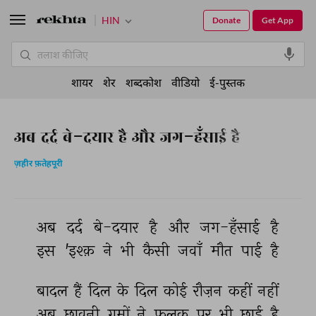
HIN
Donate
Get App
शायर
शेर
शब्दकोश
वीडियो
ई-पुस्तक
अब दर्द बे-दयार है और जग-हँसाई है
ज़हीर फ़तेहपूरी
अब 
दर्द 
बे-दयार 
है 
और 
जग-हँसाई 
है 
इस 
'इश्क़ 
ने 
भी 
कैसी 
जवाँ 
मौत 
पाई 
है 
बादल 
हैं 
दिल 
के 
दिल 
कोई 
रौज़न 
कहीं 
नहीं 
अब 
छावनी 
ग़मों 
ने 
फ़लक 
पर 
भी 
छाई 
है 