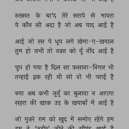
रुख़्सत 
के 
बा'द 
तेरे 
सरापे 
से 
मावरा 
ये 
कौन 
सी 
अदा 
है 
जो 
अब 
याद 
आई 
है 
आई 
जो 
सर 
पे 
धूप 
लगे 
ख़ेमा-ए-ख़याल 
तुम 
हो 
जभी 
तो 
वक़्त 
को 
यूँ 
नींद 
आई 
है 
चुप 
हो 
गया 
है 
दिल 
सा 
फ़साना-निगार 
भी 
तन्हाई 
इक 
रही 
थी 
सो 
वो 
भी 
पराई 
है 
क्या 
अब 
कभी 
जुनूँ 
का 
बुलावा 
न 
आएगा 
सहरा 
की 
ख़ाक 
उड़ 
के 
ख़याबाँ 
में 
आई 
है 
जो 
गुज़रे 
ग़म 
को 
ख़ुद 
में 
समोए 
रहेंगे 
हम 
हम 
ने 
'ज़हीर' 
जीने 
की 
सौगंद 
खाई 
है 