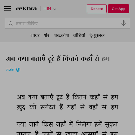
HIN
Donate
Get App
शायर
शेर
शब्दकोश
वीडियो
ई-पुस्तक
अब क्या बताएँ टूटे हैं कितने कहाँ से हम
राजेश रेड्डी
अब 
क्या 
बताएँ 
टूटे 
हैं 
कितने 
कहाँ 
से 
हम 
ख़ुद 
को 
समेटते 
हैं 
यहाँ 
से 
वहाँ 
से 
हम 
क्या 
जाने 
किस 
जहाँ 
में 
मिलेगा 
हमें 
सुकून 
नाराज़ 
हैं 
ज़मीं 
से 
ख़फ़ा 
आसमाँ 
से 
हम 