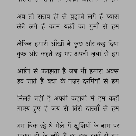
अब 
तो 
सराब 
ही 
से 
बुझाने 
लगे 
हैं 
प्यास 
लेने 
लगे 
हैं 
काम 
यक़ीं 
का 
गुमाँ 
से 
हम 
लेकिन 
हमारी 
आँखों 
ने 
कुछ 
और 
कह 
दिया 
कुछ 
और 
कहते 
रह 
गए 
अपनी 
ज़बाँ 
से 
हम 
आईने 
से 
उलझता 
है 
जब 
भी 
हमारा 
अक्स 
हट 
जाते 
हैं 
बचा 
के 
नज़र 
दरमियाँ 
से 
हम 
मिलते 
नहीं 
हैं 
अपनी 
कहानी 
में 
हम 
कहीं 
ग़ाएब 
हुए 
हैं 
जब 
से 
तिरी 
दास्ताँ 
से 
हम 
ग़म 
बिक 
रहे 
थे 
मेले 
में 
ख़ुशियों 
के 
नाम 
पर 
मायूस 
हो 
के 
लौटे 
हैं 
हर 
इक 
दुकाँ 
से 
हम 