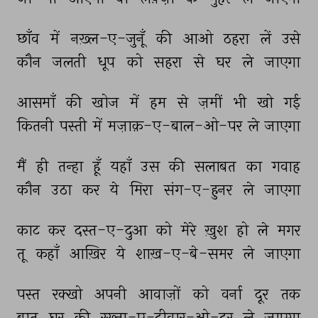
छाँव 
में 
नख़्ल-ए-जुनूँ 
की 
आओ 
ठहरा 
लें 
उसे 
कौन 
जलती 
धूप 
को 
सहरा 
से 
घर 
ले 
जाएगा 
आसमाँ 
की 
खोज 
में 
हम 
से 
ज़मीं 
भी 
खो 
गई 
कितनी 
पस्ती 
में 
मज़ाक़-ए-बाल-ओ-पर 
ले 
जाएगा 
मैं 
ही 
तन्हा 
हूँ 
यहाँ 
उस 
की 
सलाबत 
का 
गवाह 
कौन 
उठा 
कर 
ये 
मिरा 
संग-ए-हुनर 
ले 
जाएगा 
काट 
कर 
दस्त-ए-दुआ 
को 
मेरे 
ख़ुश 
हो 
ले 
मगर 
तू 
कहाँ 
आख़िर 
ये 
शाख़-ए-बे-समर 
ले 
जाएगा 
पस्त 
रक्खो 
अपनी 
आवाज़ों 
को 
वर्ना 
दूर 
तक 
बात 
घर 
की 
रख़्ना-ए-दीवार-ओ-दर 
ले 
जाएगा 