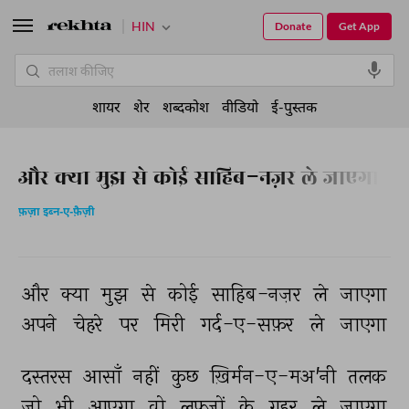
HIN
Donate
Get App
शायर
शेर
शब्दकोश
वीडियो
ई-पुस्तक
और क्या मुझ से कोई साहिब-नज़र ले जाएगा
फ़ज़ा इब्न-ए-फ़ैज़ी
और 
क्या 
मुझ 
से 
कोई 
साहिब-नज़र 
ले 
जाएगा 
अपने 
चेहरे 
पर 
मिरी 
गर्द-ए-सफ़र 
ले 
जाएगा 
दस्तरस 
आसाँ 
नहीं 
कुछ 
ख़िर्मन-ए-मअ'नी 
तलक 
जो 
भी 
आएगा 
वो 
लफ़्ज़ों 
के 
गुहर 
ले 
जाएगा 