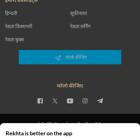
हिन्दवी
सूफ़ीनामा
रेख़्ता डिक्शनरी
रेख़्ता लर्निंग
रेख़्ता बुक्स
संपर्क कीजिए
फॉलो कीजिए
प्राइवेसी पॉलिसी
इस्तेमाल की शर्तें
कॉपीराइट
Rekhta is better on the app
© 2026 Rekhta™ Foundation. All rights reserved.