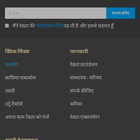
मैंने रेख़्ता की
गोपनीयता नीति
पढ़ ली है और इससे सहमत हूँ
क्विक लिंक्स
जानकारी
सहयोग
रेख़्ता फ़ाउंडेशन
क़ाफ़िया शब्दकोश
संस्थापक : परिचय
तक़्ती
संपर्क कीजिए
उर्दू रीसोर्स
करियर
अपना काम रेख़्ता को भेजें
रेख़्ता एक्सप्लोरर
हमारी वेबसाइट्स