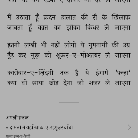
मैं 
उठाता 
हूँ 
क़दम 
हालात 
की 
रौ 
के 
ख़िलाफ़ 
जानता 
हूँ 
वक़्त 
का 
झोंका 
किधर 
ले 
जाएगा 
इतनी 
लम्बी 
भी 
नहीं 
लोगो 
ये 
गुमनामी 
की 
उम्र 
ढूँढ 
कर 
मुझ 
को 
शुऊर-ए-मोअतबर 
ले 
जाएगा 
कारोबार-ए-ज़िंदगी 
तक 
हैं 
ये 
हंगामे 
'फ़ज़ा' 
क्या 
वो 
साया 
छोड़ 
देगा 
जो 
शजर 
ले 
जाएगा 
अगली ग़ज़ल
न दामनों में यहाँ ख़ाक-ए-रहगुज़र बाँधो
फ़ज़ा इब्न-ए-फ़ैज़ी