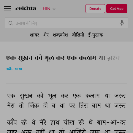
HIN
Donate
Get App
शायर
शेर
शब्दकोश
वीडियो
ई-पुस्तक
एक सुख़न को भूल कर एक कलाम था ज़रूर
नदीम भाभा
एक 
सुख़न 
को 
भूल 
कर 
एक 
कलाम 
था 
ज़रूर 
मेरा 
तो 
ज़िक्र 
ही 
न 
था 
पर 
तिरा 
नाम 
था 
ज़रूर 
काँप 
रहे 
थे 
मेरे 
हाथ 
चीख़ 
रहे 
थे 
बाम-ओ-दर 
ज़हर 
अगर 
नहीं 
था 
वो 
आख़िरी 
जाम 
था 
ज़रूर 