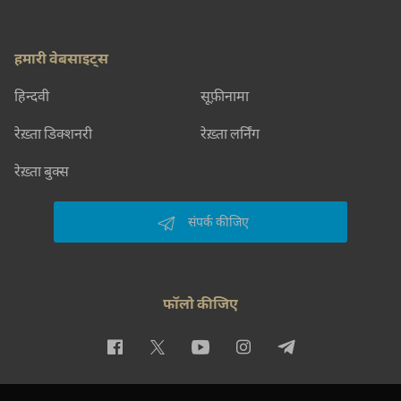
हमारी वेबसाइट्स
हिन्दवी
सूफ़ीनामा
रेख़्ता डिक्शनरी
रेख़्ता लर्निंग
रेख़्ता बुक्स
संपर्क कीजिए
फॉलो कीजिए