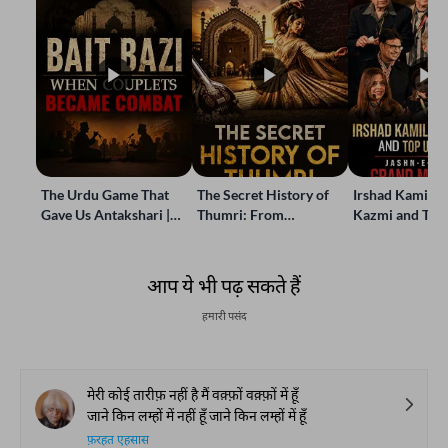
The Urdu Game That
The Secret History of
Irshad Kamil, B
Gave Us Antakshari |
Thumri: From
Kazmi and Top
Bait Bazi Explained
Lucknow’s Courts to
Poets Live at t
Global Stages
e-Rekhta Lond
Mushaira
आप ये भी पढ़ सकते हैं
हमारी पसंद
मेरी कोई तारीफ़ नहीं है मैं वक़्फ़ों वक़्फ़ों में हूँ
जाने किन लम्हों में नहीं हूँ जाने किन लम्हों में हूँ
फ़रहत एहसास