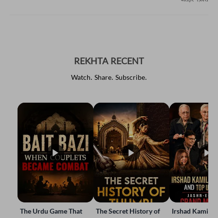
अतहर नफ़ीस
REKHTA RECENT
Watch. Share. Subscribe.
The Urdu Game That
The Secret History of
Irshad Kamil, B