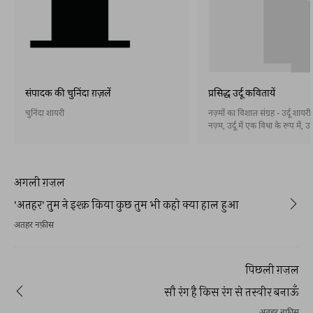
संपादक की चुनिंदा ग़ज़लें
प्रसिद्ध उर्दू कवितायें
चुनिंदा शायरी
नज़्मों का विशाल संग्रह - उर्दू शायर
नज़्म, उर्दू में एक विधा के रूप में, उ
आख़िरी दशकों के दौरान पैदा हुई और 
तरह स्थापित हो गई। नज़्म बहर और 
होती है और इसके बिना भी। अब नसरी
कविता) भी उर्दू में स्थापित हो गई है
अगली ग़ज़ल
'अतहर' तुम ने इश्क़ किया कुछ तुम भी कहो क्या हाल हुआ
अतहर नफ़ीस
पिछली ग़ज़ल
सौ रंग है किस रंग से तस्वीर बनाऊँ