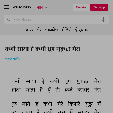
HIN
Donate
Get App
शायर
शेर
शब्दकोश
वीडियो
ई-पुस्तक
कभी साया है कभी धूप मुक़द्दर मेरा
अतहर नफ़ीस
कभी 
साया 
है 
कभी 
धूप 
मुक़द्दर 
मेरा 
होता 
रहता 
है 
यूँ 
ही 
क़र्ज़ 
बराबर 
मेरा 
टूट 
जाते 
हैं 
कभी 
मेरे 
किनारे 
मुझ 
में 
डूब 
जाता 
है 
कभी 
मुझ 
में 
समुंदर 
मेरा 