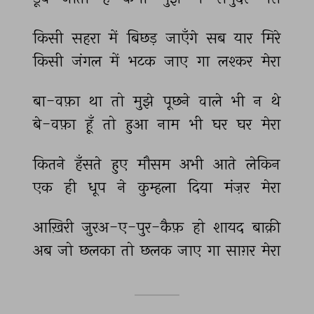
किसी 
सहरा 
में 
बिछड़ 
जाएँगे 
सब 
यार 
मिरे 
किसी 
जंगल 
में 
भटक 
जाए 
गा 
लश्कर 
मेरा 
बा-वफ़ा 
था 
तो 
मुझे 
पूछने 
वाले 
भी 
न 
थे 
बे-वफ़ा 
हूँ 
तो 
हुआ 
नाम 
भी 
घर 
घर 
मेरा 
कितने 
हँसते 
हुए 
मौसम 
अभी 
आते 
लेकिन 
एक 
ही 
धूप 
ने 
कुम्हला 
दिया 
मंज़र 
मेरा 
आख़िरी 
ज़ुरअ-ए-पुर-कैफ़ 
हो 
शायद 
बाक़ी 
अब 
जो 
छलका 
तो 
छलक 
जाए 
गा 
साग़र 
मेरा 