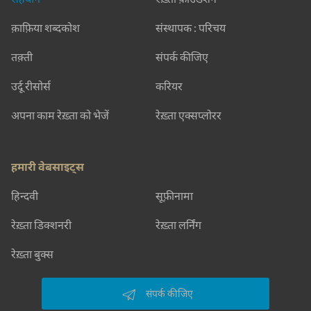
क़ाफ़िया शब्दकोश
संस्थापक : परिचय
तक़्ती
संपर्क कीजिए
उर्दू रीसोर्स
करियर
अपना काम रेख़्ता को भेजें
रेख़्ता एक्सप्लोरर
हमारी वेबसाइट्स
हिन्दवी
सूफ़ीनामा
रेख़्ता डिक्शनरी
रेख़्ता लर्निंग
रेख़्ता बुक्स
संपर्क कीजिए