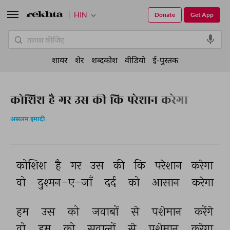
HIN
Donate
Get App
शायर
शेर
शब्दकोश
वीडियो
ई-पुस्तक
कोशिश है गर उस की कि परेशान करेगा
असलम इमादी
कोशिश 
है 
गर 
उस 
की 
कि 
परेशान 
करेगा 
वो 
दुश्मन-ए-जाँ 
दर्द 
को 
आसान 
करेगा 
हम 
उस 
को 
जवाबों 
से 
पशेमान 
करेंगे 
वो 
हम 
को 
सवालों 
से 
पशेमान 
करेगा 