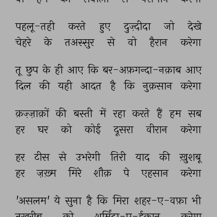
पहलू-तही 
करते 
हुए 
दुज़्दीदा 
जो 
देखे 
चेहरे 
के 
तअस्सुर 
से 
वो 
हैरान 
करेगा 
तू 
छुप 
के 
ही 
आए 
कि 
बर-अफ़गन्दा-नक़ाब 
आए 
दिल 
की 
यही 
आदत 
है 
कि 
नुक़सान 
करेगा 
क़ज़्ज़ाक़ों 
की 
बस्ती 
में 
रहा 
करते 
हैं 
हम 
सब 
हर 
घर 
को 
कोई 
दूसरा 
वीरान 
करेगा 
हर 
टीस 
से 
उभरेगी 
तिरी 
याद 
की 
ख़ुशबू 
हर 
ज़ख़्म 
मिरे 
शौक़ 
पे 
एहसान 
करेगा 
'असलम' 
ये 
सुना 
है 
कि 
मिरा 
शहर-ए-वफ़ा 
भी 
तख़रीब 
को 
शर्मिंदा-ए-ईक़ान 
करेगा 