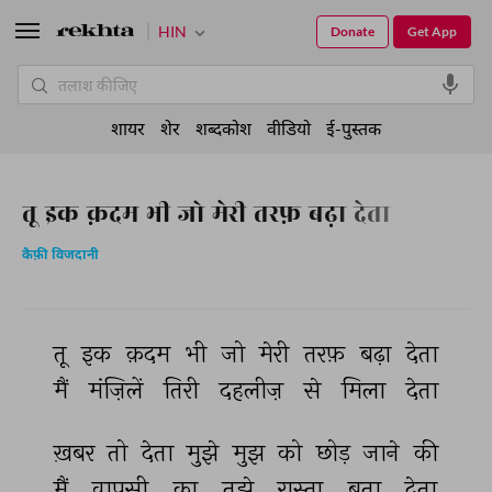
HIN
Donate
Get App
शायर
शेर
शब्दकोश
वीडियो
ई-पुस्तक
तू इक क़दम भी जो मेरी तरफ़ बढ़ा देता
कैफ़ी विजदानी
तू 
इक 
क़दम 
भी 
जो 
मेरी 
तरफ़ 
बढ़ा 
देता 
मैं 
मंज़िलें 
तिरी 
दहलीज़ 
से 
मिला 
देता 
ख़बर 
तो 
देता 
मुझे 
मुझ 
को 
छोड़ 
जाने 
की 
मैं 
वापसी 
का 
तुझे 
रास्ता 
बता 
देता 