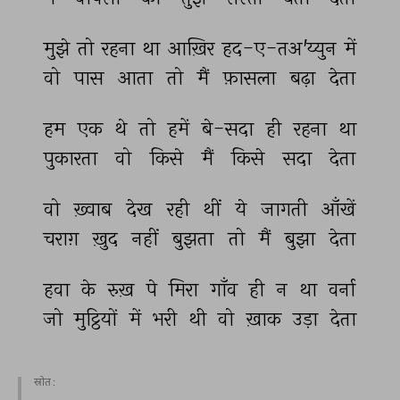
मुझे 
तो 
रहना 
था 
आख़िर 
हद-ए-तअ'य्युन 
में 
वो 
पास 
आता 
तो 
मैं 
फ़ासला 
बढ़ा 
देता 
हम 
एक 
थे 
तो 
हमें 
बे-सदा 
ही 
रहना 
था 
पुकारता 
वो 
किसे 
मैं 
किसे 
सदा 
देता 
वो 
ख़्वाब 
देख 
रही 
थीं 
ये 
जागती 
आँखें 
चराग़ 
ख़ुद 
नहीं 
बुझता 
तो 
मैं 
बुझा 
देता 
हवा 
के 
रुख़ 
पे 
मिरा 
गाँव 
ही 
न 
था 
वर्ना 
जो 
मुट्ठियों 
में 
भरी 
थी 
वो 
ख़ाक 
उड़ा 
देता 
स्रोत :