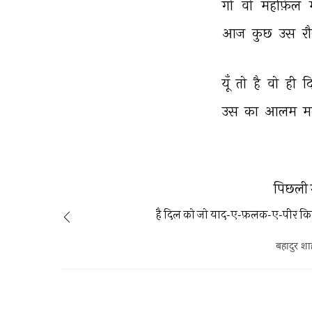
गो 
वो 
महफ़िल 
म
आज 
कुछ 
उस 
र
यूँ 
तो 
है 
वो 
ही 
द
उस 
का 
आलम 
म
पिछली 
है दिल को जो याद-ए-फ़लक-ए-पीर क
बहादुर शा