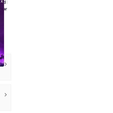
ad Islaam Amjad
Waris, Poetry and a
e in Words | Rekhta
aru