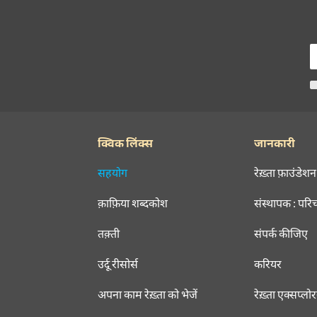
क्विक लिंक्स
जानकारी
सहयोग
रेख़्ता फ़ाउंडेशन
क़ाफ़िया शब्दकोश
संस्थापक : परि
तक़्ती
संपर्क कीजिए
उर्दू रीसोर्स
करियर
अपना काम रेख़्ता को भेजें
रेख़्ता एक्सप्लो