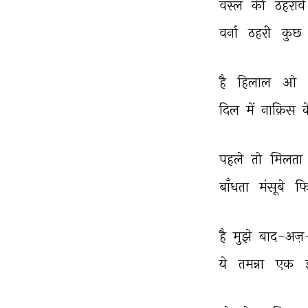
वस्ल 
की 
ठहरावे
वर्ना 
ठहरी 
कुछ 
है 
हिलाल 
ओ 
दिल 
में 
नाक़िस 
क
पहले 
तो 
मिलता 
बाँधता 
मंसूबे 
फि
है 
मुझे 
बाद-अज़
ये 
तमन्ना 
एक 
THIS VIDEO IS PLAYING FROM YOUTUBE