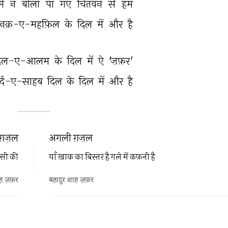
ें 
न 
बोला 
पा 
गए 
चितवन 
से 
हम 
ौनक़-ए-महफ़िल 
के 
दिल 
में 
और 
है 
िल-ए-आलम 
के 
दिल 
में 
ऐ 
'ज़फ़र' 
र्द-ए-साहब 
दिल 
के 
दिल 
में 
और 
है 
ग़ज़ल
अगली ग़ज़ल
िसी की
याँ ख़ाक का बिस्तर है गले में कफ़नी है
ह ज़फ़र
बहादुर शाह ज़फ़र