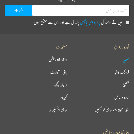
میں نے ریختہ کی
پرائیویسی پالیسی
پڑھ لی ہے اور اس سے متفق ہوں
فوری رابطے
معلومات
عطیہ
ریختہ فاؤنڈیشن
فرہنگ قافیہ
بانی : تعارف
تقطیع
رابطہ کیجیے
اردو وسائل
کیریئر
اپنی تخلیقات ریختہ کو بھیجیں
ریختہ ایکسپلورر
ہماری ویب سائٹس