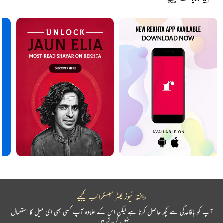
ریختہ نیوز لیٹر سبسکرائب کیجیے
آپ کو باقاعدگی سے کچھ حاصل کرنا ہے لیکن اس کے علاوہ آپ کسی بھی ای میل کا استعمال
نہیں کرتے ہیں۔