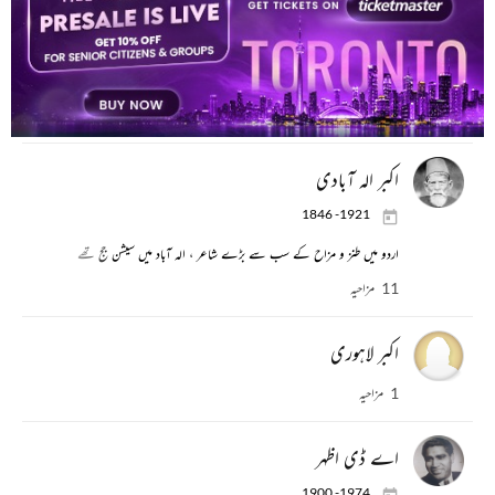
انور مسعود
1935
برصغیر میں طنز و مزاح کے ممتاز شاعر
18 مزاحیہ
اکبر الہ آبادی
1846 -1921
اردو میں طنز و مزاح کے سب سے بڑے شاعر ، الہ آباد میں سیشن جج تھے
11 مزاحیہ
اکبر لاہوری
1 مزاحیہ
اے ڈی اظہر
1900 -1974