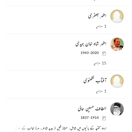
اطہر جعفری
1 مزاحیہ
اطہر شاہ خان جیدی
1943 -2020
15 مزاحیہ
آفتاب لکھنوی
1 مزاحیہ
الطاف حسین حالی
1837 -1914
اردو تنقید کے بانیوں میں شامل۔ ممتاز قبل از جدید شاعر۔ مرزا غالب کے سوانح ’یاد گار غال