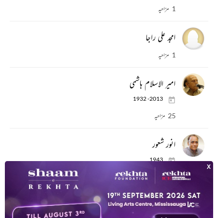
1 مزاحیہ
امجد علی راجا
1 مزاحیہ
امیر الاسلام ہاشمی
1932 -2013
25 مزاحیہ
انور شعور
1943
پاکستان کے ممتاز ترین شاعروں میں سے ایک، ایک اخبار میں روزانہ حالات حاضرہ پر ایک قطعہ
3 مزاحیہ