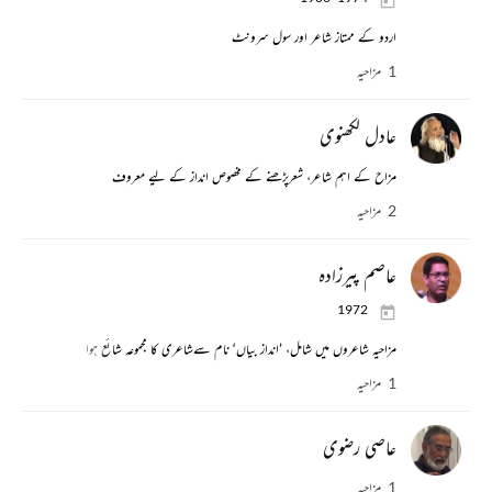
اردو کے ممتاز شاعر اور سول سرونٹ
1 مزاحیہ
عادل لکھنوی
مزاح کے اہم شاعر، شعرپڑھنے کے مخصوص انداز کے لیے معروف
2 مزاحیہ
عاصم پیرزادہ
1972
مزاحیہ شاعروں میں شامل، ’انداز بیاں‘ نام سےشاعری کا مجموعہ شائع ہوا
1 مزاحیہ
عاصی رضوی
1 مزاحیہ