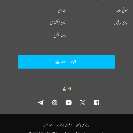
صوفی نامہ
ہندوی
ریختہ لرننگ
ریختہ ڈکشنری
ریختہ بکس
رابطہ کیجیے
فالو کیجیے
پرائیویسی پالیسی
استعمال کی شرائط
جملہ حقوق