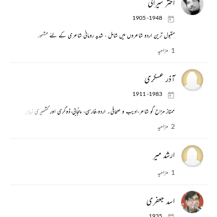
اختر شیرانی
1905 -1948
مقبول ترین اردو شاعروں میں شامل ، شدید رومانی شاعری کے لئے مشہور
1 مزاحیہ
آذر عسکری
1911 -1983
ممتاز مزاح گو شاعر،ادیب و صحافی۔ اردو،فارسی، پنجابی،ڈوگری اور کشمیری زبان کے شاعر
2 مزاحیہ
ارشد میر
1 مزاحیہ
اسد جعفری
1935