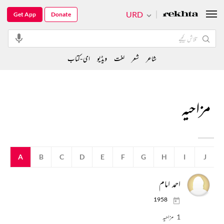
URD
Get App
Donate
شاعر
شعر
لغت
ویڈیو
ای-کتاب
مزاحیہ
A
B
C
D
E
F
G
H
I
J
احمد امام
1958
1 مزاحیہ