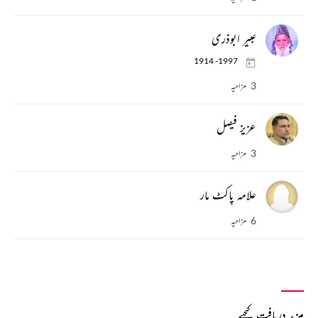
عبیر ابوذری
1914 -1997
3 مزاحیہ
عزیز فیصل
3 مزاحیہ
علامہ پاکٹ مار
6 مزاحیہ
مزید دریافت کیجیے