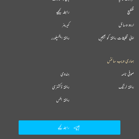
تقطیع
رابطہ کیجیے
اردو وسائل
کیریئر
اپنی تخلیقات ریختہ کو بھیجیں
ریختہ ایکسپلورر
ہماری ویب سائٹس
صوفی نامہ
ہندوی
ریختہ لرننگ
ریختہ ڈکشنری
ریختہ بکس
رابطہ کیجیے