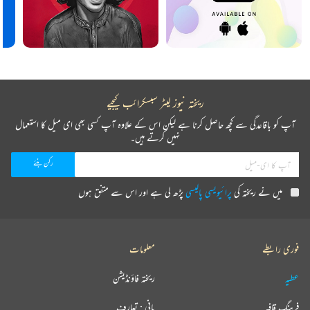
ریختہ نیوز لیٹر سبسکرائب کیجیے
آپ کو باقاعدگی سے کچھ حاصل کرنا ہے لیکن اس کے علاوہ آپ کسی بھی ای میل کا استعمال
نہیں کرتے ہیں۔
میں نے ریختہ کی
پرائیویسی پالیسی
پڑھ لی ہے اور اس سے متفق ہوں
فوری رابطے
معلومات
عطیہ
ریختہ فاؤنڈیشن
فرہنگ قافیہ
بانی : تعارف