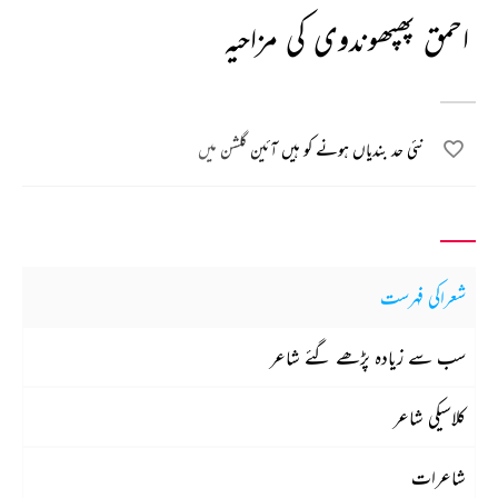
احمق پھپھوندوی کی مزاحیہ
نئی حد بندیاں ہونے کو ہیں آئین گلشن میں
شعراکی فہرست
سب سے زیادہ پڑھے گئے شاعر
کلاسیکی شاعر
شاعرات