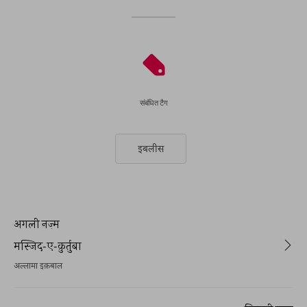
संबंधित टैग
इबलीस
अगली नज़्म
मस्जिद-ए-क़ुर्तुबा
अल्लामा इक़बाल