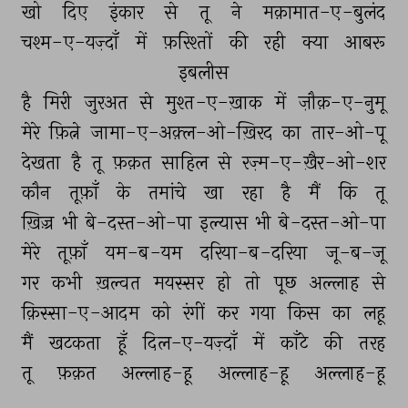
खो 
दिए 
इंकार 
से 
तू 
ने 
मक़ामात-ए-बुलंद 
चश्म-ए-यज़्दाँ 
में 
फ़रिश्तों 
की 
रही 
क्या 
आबरू 
इबलीस 
है 
मिरी 
जुरअत 
से 
मुश्त-ए-ख़ाक 
में 
ज़ौक़-ए-नुमू 
मेरे 
फ़ित्ने 
जामा-ए-अक़्ल-ओ-ख़िरद 
का 
तार-ओ-पू 
देखता 
है 
तू 
फ़क़त 
साहिल 
से 
रज़्म-ए-ख़ैर-ओ-शर 
कौन 
तूफ़ाँ 
के 
तमांचे 
खा 
रहा 
है 
मैं 
कि 
तू 
ख़िज़्र 
भी 
बे-दस्त-ओ-पा 
इल्यास 
भी 
बे-दस्त-ओ-पा 
मेरे 
तूफ़ाँ 
यम-ब-यम 
दरिया-ब-दरिया 
जू-ब-जू 
गर 
कभी 
ख़ल्वत 
मयस्सर 
हो 
तो 
पूछ 
अल्लाह 
से 
क़िस्सा-ए-आदम 
को 
रंगीं 
कर 
गया 
किस 
का 
लहू 
मैं 
खटकता 
हूँ 
दिल-ए-यज़्दाँ 
में 
काँटे 
की 
तरह 
तू 
फ़क़त 
अल्लाह-हू 
अल्लाह-हू 
अल्लाह-हू 