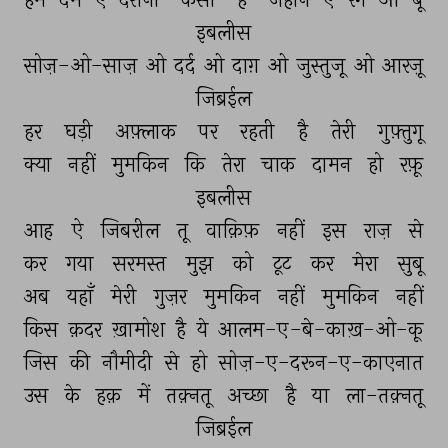
इबलीस 
सोज़-ओ-साज़ 
ओ 
दर्द 
ओ 
दाग़ 
ओ 
जुस्तुजू 
ओ 
आरज़ू 
जिब्रईल 
हर 
घड़ी 
अफ़्लाक 
पर 
रहती 
है 
तेरी 
गुफ़्तुगू 
क्या 
नहीं 
मुमकिन 
कि 
तेरा 
चाक 
दामन 
हो 
रफ़ू 
इबलीस 
आह 
ऐ 
जिबरील 
तू 
वाक़िफ़ 
नहीं 
इस 
राज़ 
से 
कर 
गया 
सरमस्त 
मुझ 
को 
टूट 
कर 
मेरा 
सुबू 
अब 
यहाँ 
मेरी 
गुज़र 
मुमकिन 
नहीं 
मुमकिन 
नहीं 
किस 
क़दर 
ख़ामोश 
है 
ये 
आलम-ए-बे-काख़-ओ-कू 
जिस 
की 
नौमीदी 
से 
हो 
सोज़-ए-दरून-ए-काएनात 
उस 
के 
हक़ 
में 
तक़्नतू 
अच्छा 
है 
या 
ला-तक़्नतू 
जिब्रईल 