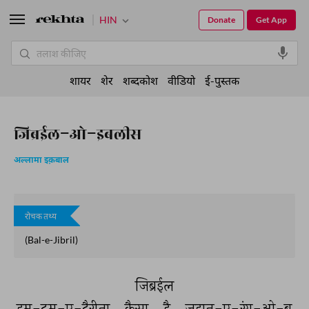
HIN
Donate
Get App
शायर
शेर
शब्दकोश
वीडियो
ई-पुस्तक
जिब्रईल-ओ-इबलीस
अल्लामा इक़बाल
रोचक तथ्य
(Bal-e-Jibril)
जिब्रईल 
हम-दम-ए-दैरीना 
कैसा 
है 
जहान-ए-रंग-ओ-बू 