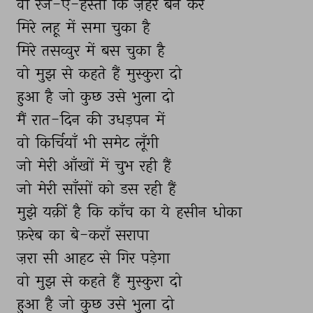
वो 
रंज-ए-हस्ती 
कि 
ज़हर 
बन 
कर 
मिरे 
लहू 
में 
समा 
चुका 
है 
मिरे 
तसव्वुर 
में 
बस 
चुका 
है 
वो 
मुझ 
से 
कहते 
हैं 
मुस्कुरा 
दो 
हुआ 
है 
जो 
कुछ 
उसे 
भुला 
दो 
मैं 
रात-दिन 
की 
उधड़पन 
में 
वो 
किर्चियाँ 
भी 
समेट 
लूँगी 
जो 
मेरी 
आँखों 
में 
चुभ 
रही 
हैं 
जो 
मेरी 
साँसों 
को 
डस 
रही 
हैं 
मुझे 
यक़ीं 
है 
कि 
काँच 
का 
ये 
हसीन 
धोका 
फ़रेब 
का 
बे-कराँ 
सरापा 
ज़रा 
सी 
आहट 
से 
गिर 
पड़ेगा 
वो 
मुझ 
से 
कहते 
हैं 
मुस्कुरा 
दो 
हुआ 
है 
जो 
कुछ 
उसे 
भुला 
दो 