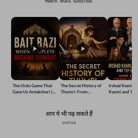
Watch. Share. Subscribe.
The Urdu Game That
The Secret History of
Irshad Kamil, B
Gave Us Antakshari |
Thumri: From
Kazmi and Top
Bait Bazi Explained
Lucknow’s Courts to
Poets Live at t
Global Stages
e-Rekhta Lond
Mushaira
आप ये भी पढ़ सकते हैं
हमारी पसंद