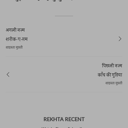
अगली नज़्म
शरीक-ए-ग़म
शाइस्ता मुफ़्ती
पिछली नज़्म
काँच की गुड़िया
शाइस्ता मुफ़्ती
REKHTA RECENT