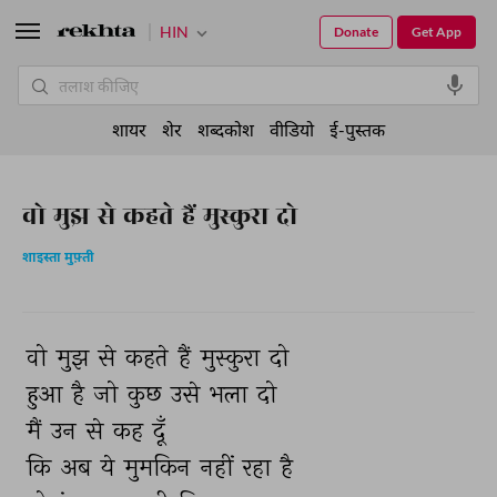
HIN
Donate
Get App
शायर
शेर
शब्दकोश
वीडियो
ई-पुस्तक
वो मुझ से कहते हैं मुस्कुरा दो
शाइस्ता मुफ़्ती
वो 
मुझ 
से 
कहते 
हैं 
मुस्कुरा 
दो 
हुआ 
है 
जो 
कुछ 
उसे 
भला 
दो 
मैं 
उन 
से 
कह 
दूँ 
कि 
अब 
ये 
मुमकिन 
नहीं 
रहा 
है 