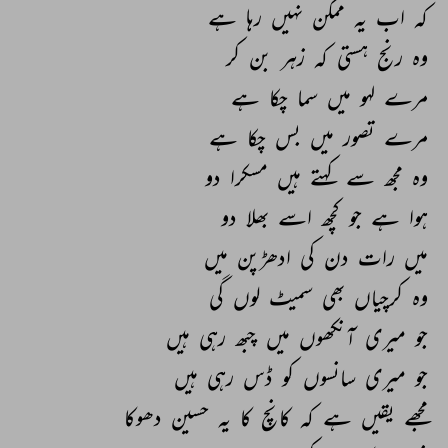
کہ 
اب 
یہ 
ممکن 
نہیں 
رہا 
ہے 
وہ 
رنج 
ہستی 
کہ 
زہر 
بن 
کر 
مرے 
لہو 
میں 
سما 
چکا 
ہے 
مرے 
تصور 
میں 
بس 
چکا 
ہے 
وہ 
مجھ 
سے 
کہتے 
ہیں 
مسکرا 
دو 
ہوا 
ہے 
جو 
کچھ 
اسے 
بھلا 
دو 
میں 
رات 
دن 
کی 
ادھڑپن 
میں 
وہ 
کرچیاں 
بھی 
سمیٹ 
لوں 
گی 
جو 
میری 
آنکھوں 
میں 
چبھ 
رہی 
ہیں 
جو 
میری 
سانسوں 
کو 
ڈس 
رہی 
ہیں 
مجھے 
یقیں 
ہے 
کہ 
کانچ 
کا 
یہ 
حسین 
دھوکا 