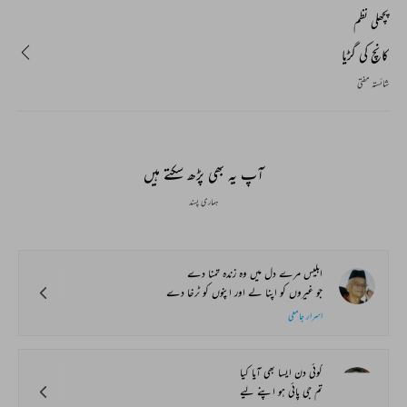
پچھلی نظم
کانچ کی گڑیا
شائستہ مفتی
آپ یہ بھی پڑھ سکتے ہیں
ہماری پسند
ابلیس مرے دل میں وہ زندہ تمنا دے
جو غیروں کو اپنا لے اور اپنوں کو ٹرخا دے
اسرار جامعی
کوئی دن ایسا بھی آیا کیا
تم جی پائی ہو اپنے لیے