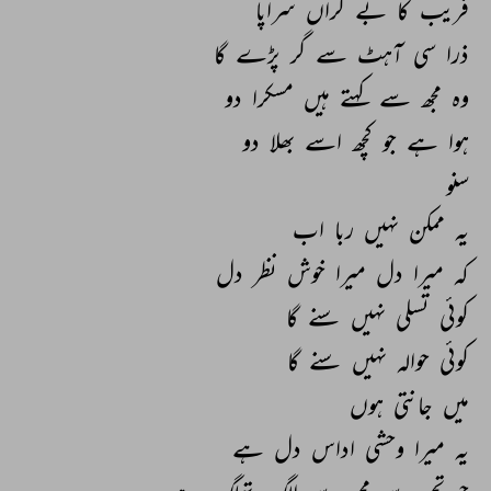
فریب 
کا 
بے 
کراں 
سراپا 
ذرا 
سی 
آہٹ 
سے 
گر 
پڑے 
گا 
وہ 
مجھ 
سے 
کہتے 
ہیں 
مسکرا 
دو 
ہوا 
ہے 
جو 
کچھ 
اسے 
بھلا 
دو 
سنو 
یہ 
ممکن 
نہیں 
ربا 
اب 
کہ 
میرا 
دل 
میرا 
خوش 
نظر 
دل 
کوئی 
تسلی 
نہیں 
سنے 
گا 
کوئی 
حوالہ 
نہیں 
سنے 
گا 
میں 
جانتی 
ہوں 
یہ 
میرا 
وحشی 
اداس 
دل 
ہے 