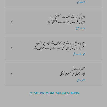
فرحت زاہد
اس کی آمد کے تصور سے سنبھلتی آواز
اس کی قربت کی تمازت سے پگھلتی آواز
حارث خلیق
ہم چاند نگر پر جاتے ہی کھولیں_گے ایک نیا مکتب
تعلیم نہ ہوگی جس میں کبھی سب آزادی سے گھومیں_گے
کیف احمد صدیقی
مختصر کمرے کی
ایک چھوٹی سی مغموم کھڑکی
جعفر ساہنی
SHOW MORE SUGGESTIONS