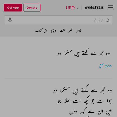
URD
Get App
Donate
شاعر
شعر
لغت
ویڈیو
ای-کتاب
وہ مجھ سے کہتے ہیں مسکرا دو
شائستہ مفتی
وہ 
مجھ 
سے 
کہتے 
ہیں 
مسکرا 
دو 
ہوا 
ہے 
جو 
کچھ 
اسے 
بھلا 
دو 
میں 
ان 
سے 
کہہ 
دوں 