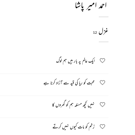
احمد امیر پاشا
غزل
12
ایک عالم پہ بار ہیں ہم لوگ
محبت کو ریا کی قید سے آزاد کرنا ہے
نہیں کچھ مسئلہ ہم کو گھروں کا
زخم کو مات کیوں نہیں کرتے