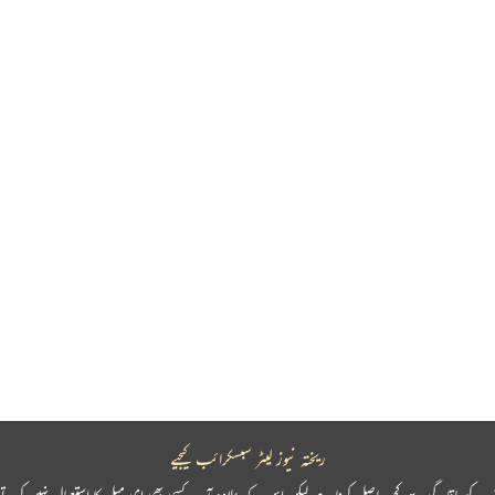
ریختہ نیوز لیٹر سبسکرائب کیجیے
پ کو باقاعدگی سے کچھ حاصل کرنا ہے لیکن اس کے علاوہ آپ کسی بھی ای میل کا استعمال نہیں کرتے