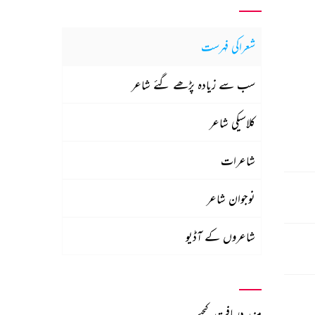
شعراکی فہرست
سب سے زیادہ پڑھے گئے شاعر
کلاسیکی شاعر
شاعرات
نوجوان شاعر
شاعروں کے آڈیو
مزید دریافت کیجیے