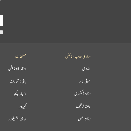
ہماری ویب سائٹس
معلومات
ہندوی
ریختہ فاؤنڈیشن
صوفی نامہ
بانی : تعارف
ریختہ ڈکشنری
رابطہ کیجیے
ریختہ لرننگ
کیریئر
ریختہ بکس
ریختہ ایکسپلورر