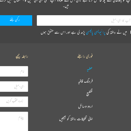
ہیں۔
میں نے ریختہ کی
پرائیویسی پالیسی
پڑھ لی ہے اور اس سے متفق ہوں
فوری رابطے
رابطہ کیجیے
عطیہ
فرہنگ قافیہ
تقطیع
اردو وسائل
اپنی تخلیقات ریختہ کو بھیجیں