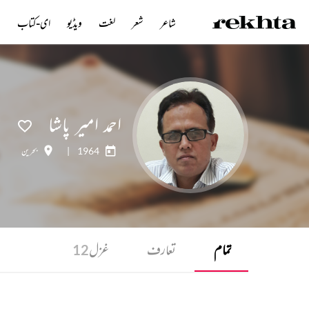
شاعر
شعر
لغت
ویڈیو
ای-کتاب
ن
احمد امیر پاشا
1964
|
بحرین
تمام
تعارف
غزل
12