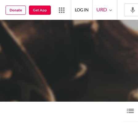
URD
LOG IN
Donate
Get App