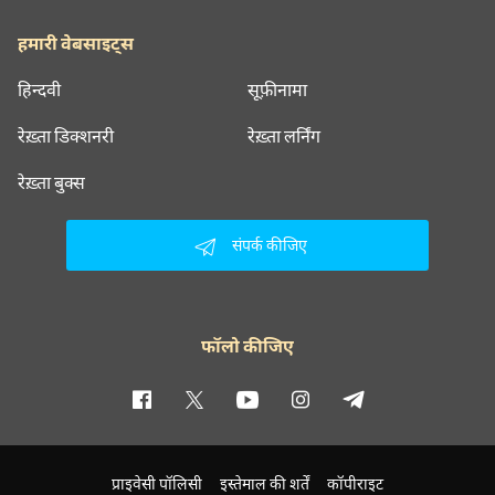
हमारी वेबसाइट्स
हिन्दवी
सूफ़ीनामा
रेख़्ता डिक्शनरी
रेख़्ता लर्निंग
रेख़्ता बुक्स
संपर्क कीजिए
फॉलो कीजिए
प्राइवेसी पॉलिसी
इस्तेमाल की शर्तें
कॉपीराइट