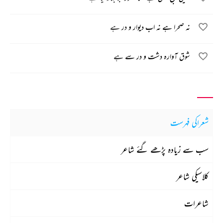
نہ صحرا ہے نہ اب دیوار و در ہے
شوق آوارہ دشت و در سے ہے
شعراکی فہرست
سب سے زیادہ پڑھے گئے شاعر
کلاسیکی شاعر
شاعرات