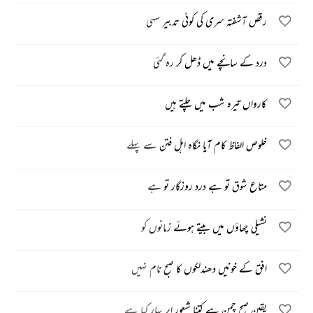
رقص آشفتہ سری کی کوئی تدبیر سہی
درد کے سانچے میں ڈھل کر رہ گئی
کارواں تیرہ شب میں چلتے ہیں
خلوص الفاظ کام آیا نگاہ اہل فتن سے پہلے
متاع شوق تو ہے درد روزگار تو ہے
نشیلی چھاؤں میں بیتے ہوئے زمانوں کو
افق کے خونیں دھندلکوں کا صبح نام نہیں
یقین صبح چمن ہے کتنا شعور ابر بہار کیا ہے