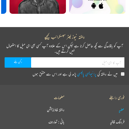
ریختہ نیوز لیٹر سبسکرائب کیجیے
آپ کو باقاعدگی سے کچھ حاصل کرنا ہے لیکن اس کے علاوہ آپ کسی بھی ای میل کا استعمال
نہیں کرتے ہیں۔
میں نے ریختہ کی
پرائیویسی پالیسی
پڑھ لی ہے اور اس سے متفق ہوں
فوری رابطے
معلومات
عطیہ
ریختہ فاؤنڈیشن
فرہنگ قافیہ
بانی : تعارف