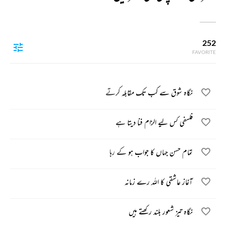
252
FAVORITE
نگاہ شوق سے کب تک مقابلہ کرتے
فلسفی کس لیے الزام فنا دیتا ہے
تمام حسن جہاں کا جواب ہو کے رہا
آغاز عاشقی کا اللہ رے زمانہ
نگاہ تیز شعور بلند رکھتے ہیں