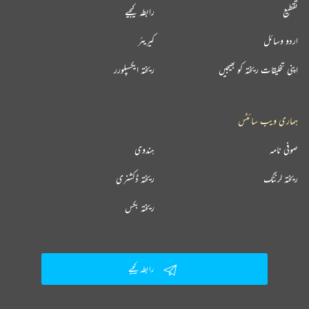
تقطیع
رابطہ کیجیے
اردو وسائل
کیریئر
اپنی تخلیقات ریختہ کو بھیجیں
ریختہ ایکسپلورر
ہماری ویب سائٹس
صوفی نامہ
ہندوی
ریختہ لرننگ
ریختہ ڈکشنری
ریختہ بکس
رابطہ کیجیے