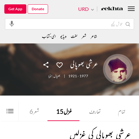
URD
Get App
Donate
شاعر
شعر
لغت
ویڈیو
ای-کتاب
عرشی بھوپالی
1921 - 1977
|
بھوپال
,
انڈیا
تمام
تعارف
غزل
15
شعر
6
عرشی بھوپالی کی غزلیں