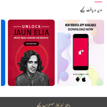
مزید دریافت کیجیے
ریختہ نیوز لیٹر سبسکرائب کیجیے