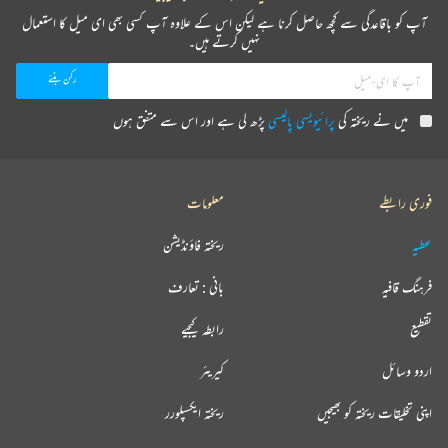
آپ کو باقاعدگی سے کچھ حاصل کرنا ہے لیکن اس کے علاوہ آپ کسی بھی ای میل کا استعمال
نہیں کرتے ہیں۔
میں نے ریختہ کی
پرائیویسی پالیسی
پڑھ لی ہے اور اس سے متفق ہوں
فوری رابطے
معلومات
عطیہ
ریختہ فاؤنڈیشن
فرہنگ قافیہ
بانی : تعارف
تقطیع
رابطہ کیجیے
اردو وسائل
کیریئر
اپنی تخلیقات ریختہ کو بھیجیں
ریختہ ایکسپلورر