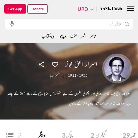
URD
Get App
Donate
شاعر
شعر
لغت
ویڈیو
ای-کتاب
اسرار الحق مجاز
1911 - 1955
|
لکھنؤ
,
انڈیا
معروف ترقی پسند شاعر،رومانی اور انقلابی نظموں کے لیے مشہور،آل انڈیا ریڈیوکے رسالہ آواز کے پہلے
مدیر،معروف شاعر اور نغمہ نگار جاوید اختر کے ماموں
قصہ
29
گیلری
2
بلاگ
3
دیگر
ترجمہ
1