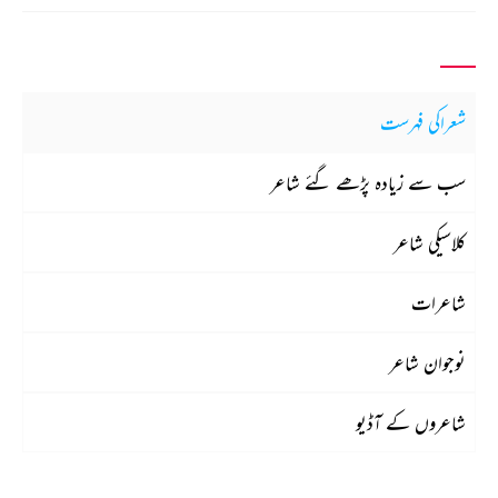
شعراکی فہرست
سب سے زیادہ پڑھے گئے شاعر
کلاسیکی شاعر
شاعرات
نوجوان شاعر
شاعروں کے آڈیو