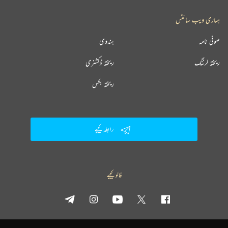
ہماری ویب سائٹس
صوفی نامہ
ہندوی
ریختہ لرننگ
ریختہ ڈکشنری
ریختہ بکس
رابطہ کیجیے
فالو کیجیے