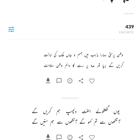
439
FAVORITE
وطن 
پرستی 
ہمارا 
مذہب 
ہیں 
جسم 
و 
جاں 
ملک 
کی 
امانت 
کریں 
گے 
برپا 
قہر 
عدو 
پر 
رہے 
گا 
دائم 
وطن 
سلامت 
یوں 
گفتگوئے 
الفت 
دلچسپ 
ہم 
کریں 
گے 
آنکھوں 
سے 
تم 
کہو 
گے 
آنکھوں 
سے 
ہم 
سنیں 
گے 