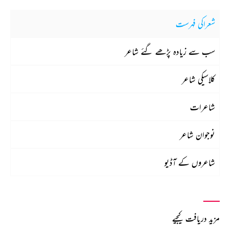
شعراکی فہرست
سب سے زیادہ پڑھے گئے شاعر
کلاسیکی شاعر
شاعرات
نوجوان شاعر
شاعروں کے آڈیو
مزید دریافت کیجیے