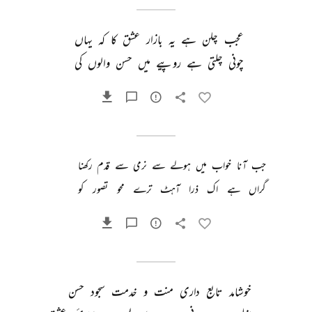
عجب 
چلن 
ہے 
یہ 
بازار 
عشق 
کا 
کہ 
یہاں 
چونی 
چلتی 
ہے 
روپیے 
میں 
حسن 
والوں 
کی 
جب 
آنا 
خواب 
میں 
ہولے 
سے 
نرمی 
سے 
قدم 
رکھنا 
گراں 
ہے 
اک 
ذرا 
آہٹ 
ترے 
محو 
تصور 
کو 
خوشامد 
تابع 
داری 
منت 
و 
خدمت 
سجود 
حسن 