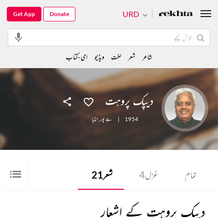
URD
Get App
Donate
شاعر
شعر
لغت
ویڈیو
ای-کتاب
دیپک پروہت
1954
|
جے پور
,
انڈیا
تمام
غزل
4
شعر
21
دیپک پروہت کے اشعار