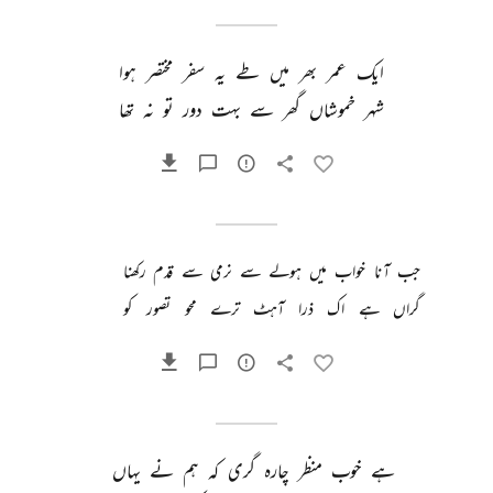
ایک 
عمر 
بھر 
میں 
طے 
یہ 
سفر 
مختصر 
ہوا 
شہر 
خموشاں 
گھر 
سے 
بہت 
دور 
تو 
نہ 
تھا 
جب 
آنا 
خواب 
میں 
ہولے 
سے 
نرمی 
سے 
قدم 
رکھنا 
گراں 
ہے 
اک 
ذرا 
آہٹ 
ترے 
محو 
تصور 
کو 
ہے 
خوب 
منظر 
چارہ 
گری 
کہ 
ہم 
نے 
یہاں 