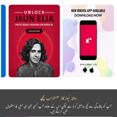
ریختہ نیوز لیٹر سبسکرائب کیجیے
آپ کو باقاعدگی سے کچھ حاصل کرنا ہے لیکن اس کے علاوہ آپ کسی بھی ای میل کا استعمال
نہیں کرتے ہیں۔