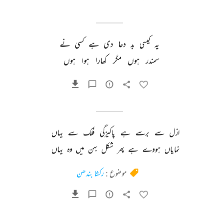
یہ 
کیسی 
بد 
دعا 
دی 
ہے 
کسی 
نے 
سمندر 
ہوں 
مگر 
کھارا 
ہوا 
ہوں 
ازل 
سے 
برسے 
ہے 
پاکیزگی 
فلک 
سے 
یہاں 
نمایاں 
ہووے 
ہے 
پھر 
شکل 
بہن 
میں 
وہ 
یہاں 
موضوع :
رکشا بندھن