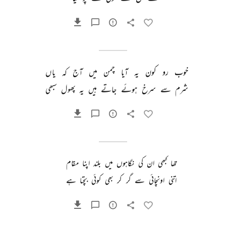
خوب 
رو 
کون 
یہ 
آیا 
چمن 
میں 
آج 
کہ 
یاں 
شرم 
سے 
سرخ 
ہوئے 
جاتے 
ہیں 
یہ 
پھول 
سبھی 
تھا 
کبھی 
ان 
کی 
نگاہوں 
میں 
بلند 
اپنا 
مقام 
اتنی 
اونچائی 
سے 
گر 
کر 
بھی 
کوئی 
بچتا 
ہے 