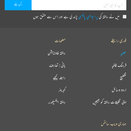
میں نے ریختہ کی
پرائیویسی پالیسی
پڑھ لی ہے اور اس سے متفق ہوں
فوری رابطے
معلومات
عطیہ
ریختہ فاؤنڈیشن
فرہنگ قافیہ
بانی : تعارف
تقطیع
رابطہ کیجیے
اردو وسائل
کیریئر
اپنی تخلیقات ریختہ کو بھیجیں
ریختہ ایکسپلورر
ہماری ویب سائٹس