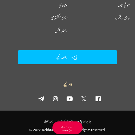
صوفی نامہ
ہندوی
ریختہ لرننگ
ریختہ ڈکشنری
ریختہ بکس
رابطہ کیجیے
فالو کیجیے
پرائیویسی پالیسی
استعمال کی شرائط
جملہ حقوق
ایپ میں
پڑھیے
© 2026 Rekhta™ Foundation. All rights reserved.