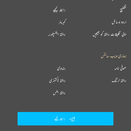
تقطیع
رابطہ کیجیے
اردو وسائل
کیریئر
اپنی تخلیقات ریختہ کو بھیجیں
ریختہ ایکسپلورر
ہماری ویب سائٹس
صوفی نامہ
ہندوی
ریختہ لرننگ
ریختہ ڈکشنری
ریختہ بکس
رابطہ کیجیے