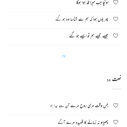
اونچا جب میرا قد ہوا ہوگا
پھر یوں ہوا کہ ہم سے شناسا وہ ہو گئے
جیسے تیسے ہم تو ایسے ہو گئے
تمام
نعت
14
جس وقت مری روح مرے تن سے جدا ہو
چھیڑو نہ زمانے کا قصیدہ مرے آگے