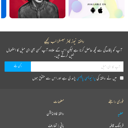
ریختہ نیوز لیٹر سبسکرائب کیجیے
آپ کو باقاعدگی سے کچھ حاصل کرنا ہے لیکن اس کے علاوہ آپ کسی بھی ای میل کا استعمال
نہیں کرتے ہیں۔
میں نے ریختہ کی
پرائیویسی پالیسی
پڑھ لی ہے اور اس سے متفق ہوں
فوری رابطے
معلومات
عطیہ
ریختہ فاؤنڈیشن
فرہنگ قافیہ
بانی : تعارف