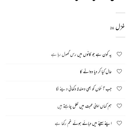
غزل
26
یہ کون ہے جو کانوں میں رس گھول رہا ہے
حال کیا کر دیا دوانے کا
جب آئنوں کو بھی دھندلا دکھائی دینے لگا
ہم کہاں اپنی محبت میں خلل چاہتے ہیں
اپنے سینے میں دبائے ہوئے غم رکھا ہے