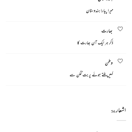
میرا پیارا ہندوستان
بھارت
ذکر ہر ایک آن بھارت کا
وطن
کہیں ملتے ہوئے پربت گگن سے
اشعار
56