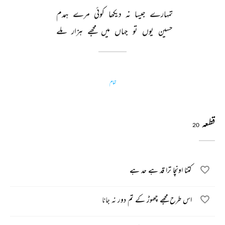
تمہارے 
جیسا 
نہ 
دیکھا 
کوئی 
مرے 
ہمدم 
حسین 
یوں 
تو 
جہاں 
میں 
مجھے 
ہزار 
ملے 
تمام
قطعہ
20
کتنا اونچا ترا قد ہے حد ہے
اس طرح مجھے چھوڑ کے تم دور نہ جانا