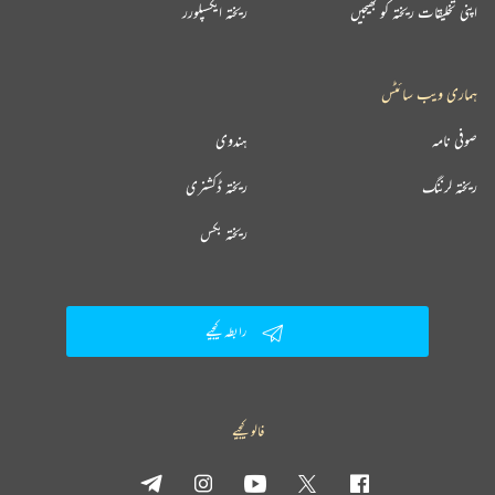
اپنی تخلیقات ریختہ کو بھیجیں
ریختہ ایکسپلورر
ہماری ویب سائٹس
صوفی نامہ
ہندوی
ریختہ لرننگ
ریختہ ڈکشنری
ریختہ بکس
رابطہ کیجیے
فالو کیجیے