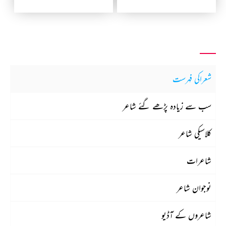
شعراکی فہرست
سب سے زیادہ پڑھے گئے شاعر
کلاسیکی شاعر
شاعرات
نوجوان شاعر
شاعروں کے آڈیو