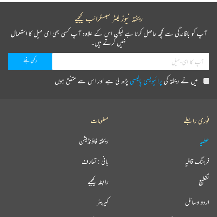
ریختہ نیوز لیٹر سبسکرائب کیجیے
آپ کو باقاعدگی سے کچھ حاصل کرنا ہے لیکن اس کے علاوہ آپ کسی بھی ای میل کا استعمال
نہیں کرتے ہیں۔
میں نے ریختہ کی
پرائیویسی پالیسی
پڑھ لی ہے اور اس سے متفق ہوں
فوری رابطے
معلومات
عطیہ
ریختہ فاؤنڈیشن
فرہنگ قافیہ
بانی : تعارف
تقطیع
رابطہ کیجیے
اردو وسائل
کیریئر