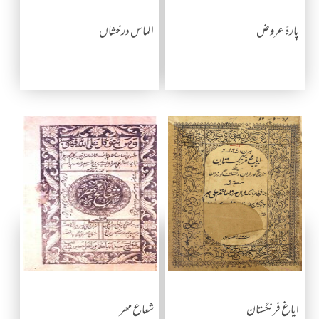
پارۂ عروض
الماس درخشاں
ایاغ فرنگستان
شعاع مھر