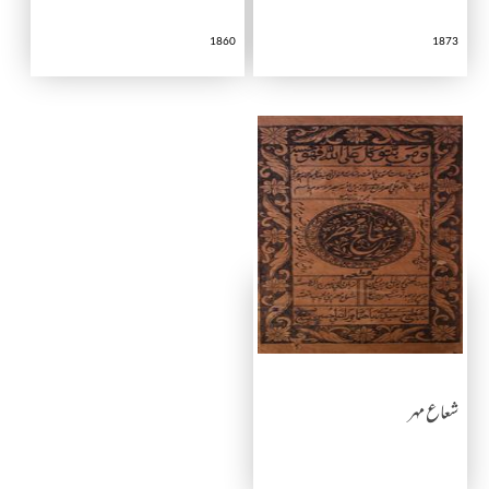
1860
1873
شعاع مہر