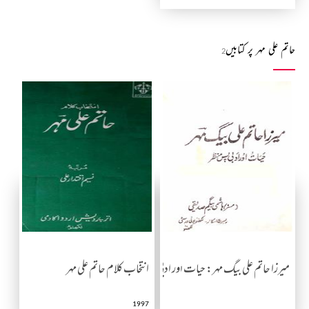
حاتم علی مہر پر کتابیں
2
میرزا حاتم علی بیگ مہر: حیات اور ادبی پس منظر
انتخاب کلام حاتم علی مہر
1997