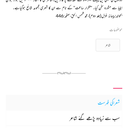
ایلیا سے مشورہ سخن کیا۔ ’’تکرار ساعت‘‘ کے نام سے ان کا شعری مجموعہ شائع ہوگیاہے۔
بحوالۂ:پیمانۂ غزل(جلد دوم)،محمد شمس الحق،صفحہ:446
موضوعات
شاعر
شعراکی فہرست
سب سے زیادہ پڑھے گئے شاعر