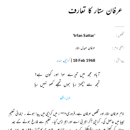
عرفان ستار کا تعارف
تخلص :
'Irfan Sattar'
اصلی نام :
عرفان عبدل ستار
پیدائش :
18 Feb 1968
|
کراچی
,
سندھ
آباد 
مجھ 
میں 
تیرے 
سوا 
اور 
کون 
ہے؟ 
تجھ 
سے 
بچھڑ 
رہا 
ہوں 
تجھے 
کھو 
نہیں 
رہا 
غزل دیکھیے
نام عرفان ستار اور تخلص عرفان ہے۔فروری۱۹۶۸ء میں کراچی میں پیدا ہوئے ۔ ابتدائی تعلیم
لیبیا میں حاصل کی۔ کراچی آکر ایم بی اے اور ایم ایس کیا۔ تعلیم سے فارغ ہونے کے بعد
دواؤں کی کمپنی میں چیف ایگزیکیٹو کے عہدے پر فائز ہیں۔شاعر ی کا آغاز ۱۹۹۰ء میں ہوا۔ جو ن