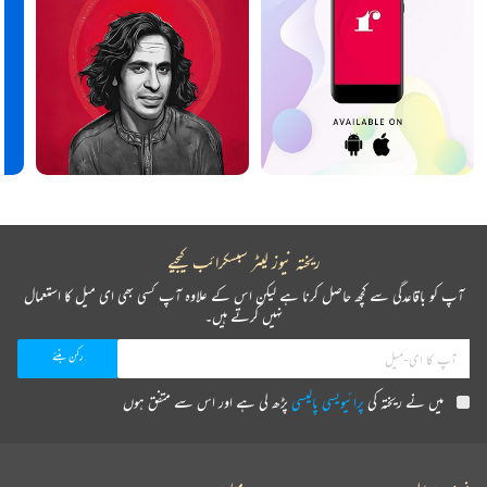
ریختہ نیوز لیٹر سبسکرائب کیجیے
آپ کو باقاعدگی سے کچھ حاصل کرنا ہے لیکن اس کے علاوہ آپ کسی بھی ای میل کا استعمال
نہیں کرتے ہیں۔
میں نے ریختہ کی
پرائیویسی پالیسی
پڑھ لی ہے اور اس سے متفق ہوں