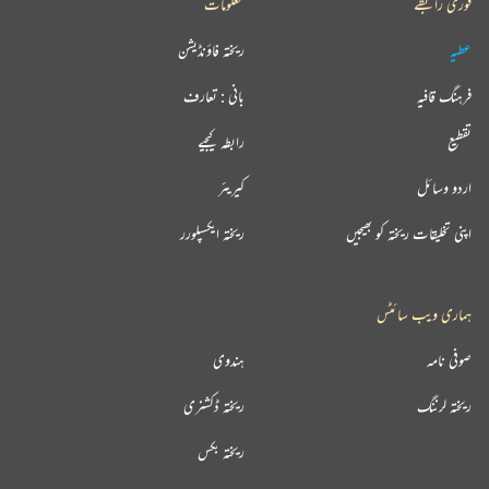
فوری رابطے
معلومات
عطیہ
ریختہ فاؤنڈیشن
فرہنگ قافیہ
بانی : تعارف
تقطیع
رابطہ کیجیے
اردو وسائل
کیریئر
اپنی تخلیقات ریختہ کو بھیجیں
ریختہ ایکسپلورر
ہماری ویب سائٹس
صوفی نامہ
ہندوی
ریختہ لرننگ
ریختہ ڈکشنری
ریختہ بکس