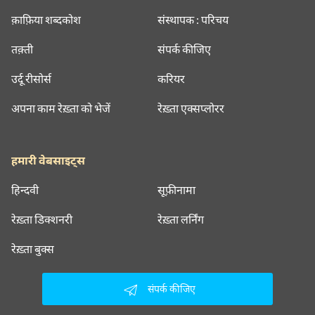
क़ाफ़िया शब्दकोश
संस्थापक : परिचय
तक़्ती
संपर्क कीजिए
उर्दू रीसोर्स
करियर
अपना काम रेख़्ता को भेजें
रेख़्ता एक्सप्लोरर
हमारी वेबसाइट्स
हिन्दवी
सूफ़ीनामा
रेख़्ता डिक्शनरी
रेख़्ता लर्निंग
रेख़्ता बुक्स
संपर्क कीजिए