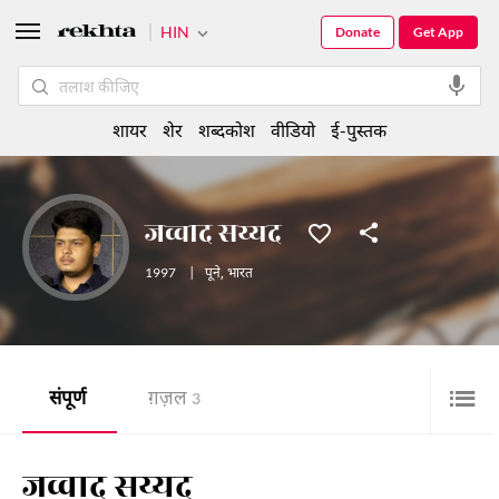
HIN
Donate
Get App
शायर
शेर
शब्दकोश
वीडियो
ई-पुस्तक
जव्वाद सय्यद
1997
|
पूने
,
भारत
संपूर्ण
ग़ज़ल
3
जव्वाद सय्यद