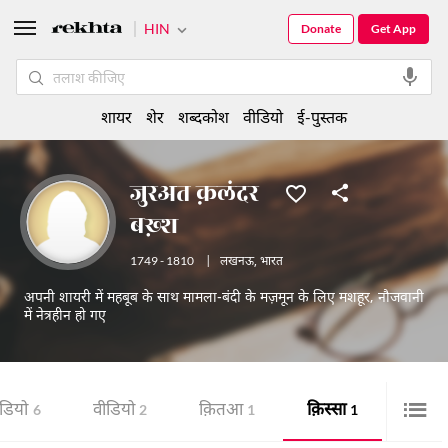
HIN
Donate
Get App
शायर
शेर
शब्दकोश
वीडियो
ई-पुस्तक
जुरअत क़लंदर
बख़्श
1749 - 1810
|
लखनऊ
,
भारत
अपनी शायरी में महबूब के साथ मामला-बंदी के मज़मून के लिए मशहूर, नौजवानी
में नेत्रहीन हो गए
डियो
वीडियो
क़ितआ
क़िस्सा
6
2
1
1