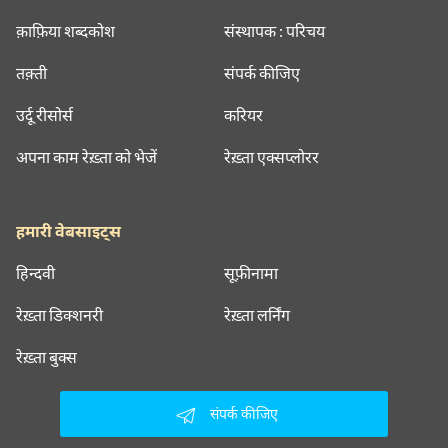
क़ाफ़िया शब्दकोश
संस्थापक : परिचय
तक़्ती
संपर्क कीजिए
उर्दू रीसोर्स
करियर
अपना काम रेख़्ता को भेजें
रेख़्ता एक्सप्लोरर
हमारी वेबसाइट्स
हिन्दवी
सूफ़ीनामा
रेख़्ता डिक्शनरी
रेख़्ता लर्निंग
रेख़्ता बुक्स
संपर्क कीजिए