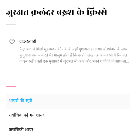
जुरअत क़लंदर बख़्श के क़िस्से
दाद-ख़्वाही
फ़ैज़ाबाद में मिर्ज़ा मुहम्मद तक़ी तर्के के यहाँ मुशायरा होता था। वो शोअरा के साथ
बुजु़र्गाना बरताव करते थे। मालूम होता है कि उन्होंने लखनऊ आकर भी ये रिवायत
क़ाइम रखी। वहाँ एक मुशायरे में जुरअत भी आए और अपने शागिर्दों को साथ लाए।
जुरअत के बारे में सय्यद
शायरों की सूची
सर्वाधिक पढ़े गये शायर
क्लासिकी शायर