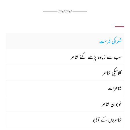
شعراکی فہرست
سب سے زیادہ پڑھے گئے شاعر
کلاسیکی شاعر
شاعرات
نوجوان شاعر
شاعروں کے آڈیو