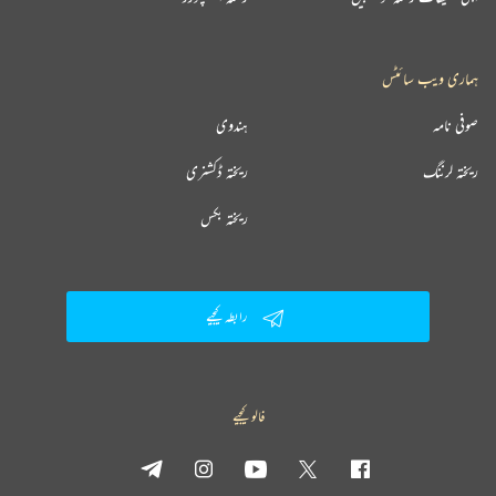
ہماری ویب سائٹس
صوفی نامہ
ہندوی
ریختہ لرننگ
ریختہ ڈکشنری
ریختہ بکس
رابطہ کیجیے
فالو کیجیے