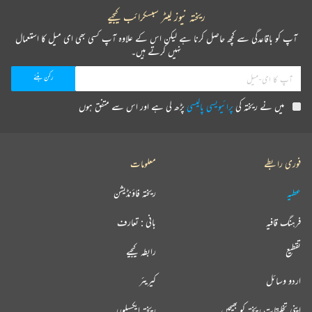
ریختہ نیوز لیٹر سبسکرائب کیجیے
آپ کو باقاعدگی سے کچھ حاصل کرنا ہے لیکن اس کے علاوہ آپ کسی بھی ای میل کا استعمال
نہیں کرتے ہیں۔
میں نے ریختہ کی
پرائیویسی پالیسی
پڑھ لی ہے اور اس سے متفق ہوں
فوری رابطے
معلومات
عطیہ
ریختہ فاؤنڈیشن
فرہنگ قافیہ
بانی : تعارف
تقطیع
رابطہ کیجیے
اردو وسائل
کیریئر
اپنی تخلیقات ریختہ کو بھیجیں
ریختہ ایکسپلورر