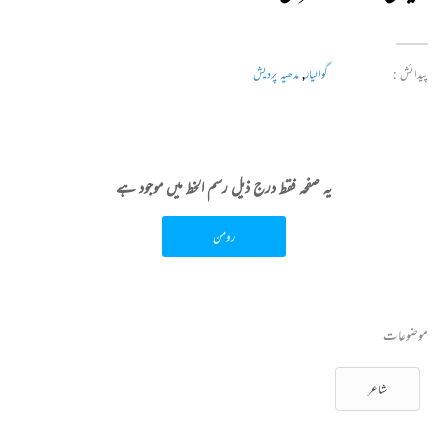
پیدائش :
گوالیار
,
مدھیہ پردیش
یہ صفحہ فقط درج ذیل رسم الخط میں موجود ہے
رومن
موضوعات
شاعر