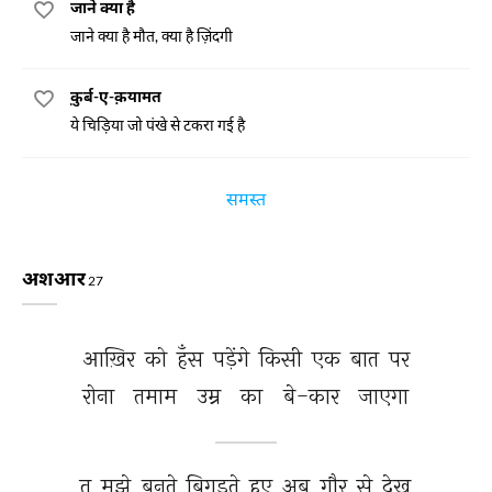
जाने क्या है
जाने क्या है मौत, क्या है ज़िंदगी
क़ुर्ब-ए-क़यामत
ये चिड़िया जो पंखे से टकरा गई है
समस्त
अशआर
27
आख़िर 
को 
हँस 
पड़ेंगे 
किसी 
एक 
बात 
पर 
रोना 
तमाम 
उम्र 
का 
बे-कार 
जाएगा 
तू 
मुझे 
बनते 
बिगड़ते 
हुए 
अब 
ग़ौर 
से 
देख 