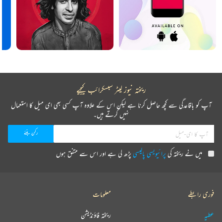
ریختہ نیوز لیٹر سبسکرائب کیجیے
آپ کو باقاعدگی سے کچھ حاصل کرنا ہے لیکن اس کے علاوہ آپ کسی بھی ای میل کا استعمال
نہیں کرتے ہیں۔
میں نے ریختہ کی
پرائیویسی پالیسی
پڑھ لی ہے اور اس سے متفق ہوں
فوری رابطے
معلومات
عطیہ
ریختہ فاؤنڈیشن