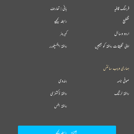
فرہنگ قافیہ
بانی : تعارف
تقطیع
رابطہ کیجیے
اردو وسائل
کیریئر
اپنی تخلیقات ریختہ کو بھیجیں
ریختہ ایکسپلورر
ہماری ویب سائٹس
صوفی نامہ
ہندوی
ریختہ لرننگ
ریختہ ڈکشنری
ریختہ بکس
رابطہ کیجیے