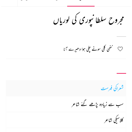
مجروح سلطانپوری کی لوریاں
ننھی کلی سونے چلی ہوا دھیرے آنا
شعراکی فہرست
سب سے زیادہ پڑھے گئے شاعر
کلاسیکی شاعر