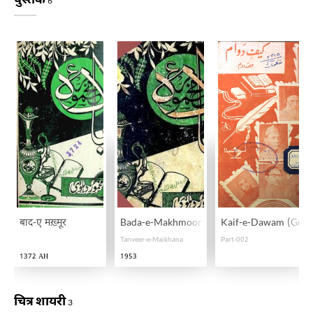
6
बाद-ए मख़्मूर
Bada-e-Makhmoor
Kaif-e-Dawam (Guld
Tanveer-e-Maikhana
Part-002
1372 AH
1953
चित्र शायरी
3