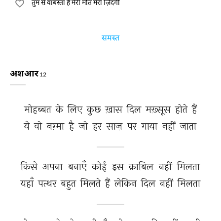
तुम से वाबस्ता है मेरी मौत मेरी ज़िंदगी
समस्त
अशआर
12
मोहब्बत 
के 
लिए 
कुछ 
ख़ास 
दिल 
मख़्सूस 
होते 
हैं 
ये 
वो 
नग़्मा 
है 
जो 
हर 
साज़ 
पर 
गाया 
नहीं 
जाता 
किसे 
अपना 
बनाएँ 
कोई 
इस 
क़ाबिल 
नहीं 
मिलता 
यहाँ 
पत्थर 
बहुत 
मिलते 
हैं 
लेकिन 
दिल 
नहीं 
मिलता 