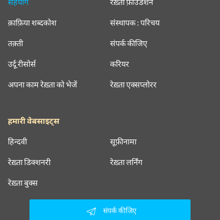
सहयोग
रेख़्ता फ़ाउंडेशन
क़ाफ़िया शब्दकोश
संस्थापक : परिचय
तक़्ती
संपर्क कीजिए
उर्दू रीसोर्स
करियर
अपना काम रेख़्ता को भेजें
रेख़्ता एक्सप्लोरर
हमारी वेबसाइट्स
हिन्दवी
सूफ़ीनामा
रेख़्ता डिक्शनरी
रेख़्ता लर्निंग
रेख़्ता बुक्स
संपर्क कीजिए