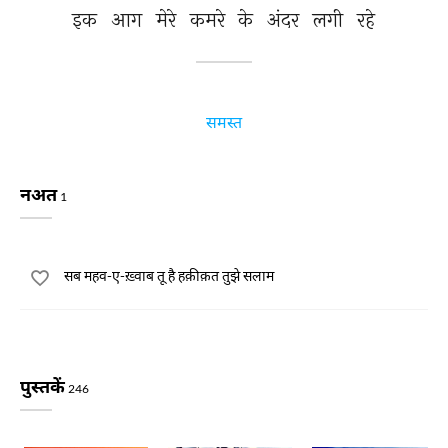
इक 
आग 
मेरे 
कमरे 
के 
अंदर 
लगी 
रहे 
समस्त
नअत
1
सब महव-ए-ख़्वाब तू है हक़ीक़त तुझे सलाम
पुस्तकें
246