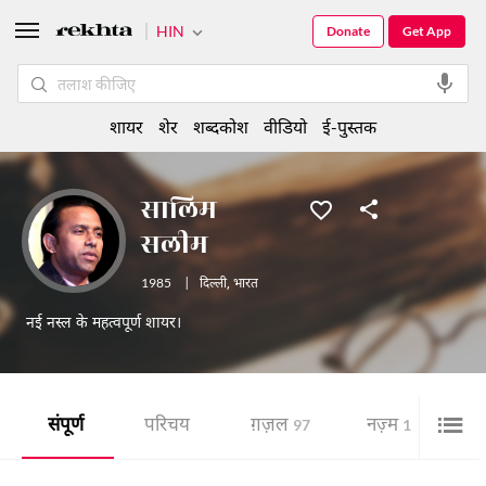
HIN
Donate
Get App
शायर
शेर
शब्दकोश
वीडियो
ई-पुस्तक
सालिम
सलीम
1985
|
दिल्ली
,
भारत
नई नस्ल के महत्वपूर्ण शायर।
संपूर्ण
परिचय
ग़ज़ल
नज़्म
शे
97
1