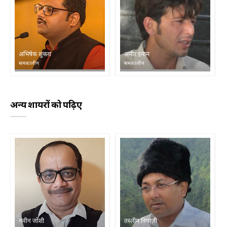
अभिषेक शुक्ला
अमीर इमाम
समकालीन
समकालीन
अन्य शायरों को पढ़िए
नवीन जोशी
तस्लीम नियाज़ी