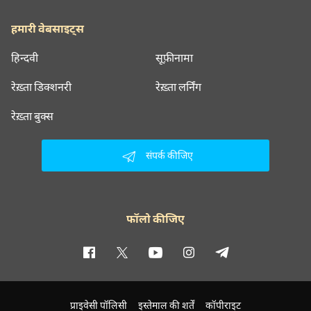
हमारी वेबसाइट्स
हिन्दवी
सूफ़ीनामा
रेख़्ता डिक्शनरी
रेख़्ता लर्निंग
रेख़्ता बुक्स
संपर्क कीजिए
फॉलो कीजिए
प्राइवेसी पॉलिसी
इस्तेमाल की शर्तें
कॉपीराइट