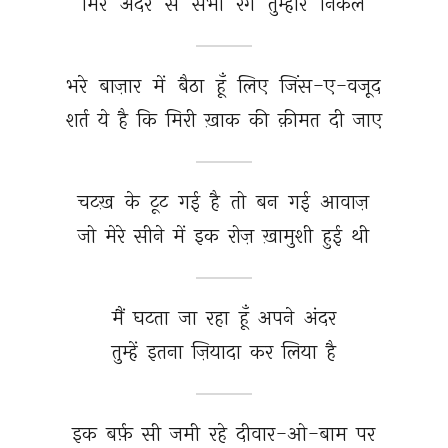
मिरे 
अंदर 
से 
सभी 
रंग 
तुम्हारे 
निकले 
भरे 
बाज़ार 
में 
बैठा 
हूँ 
लिए 
जिंस-ए-वजूद 
शर्त 
ये 
है 
कि 
मिरी 
ख़ाक 
की 
क़ीमत 
दी 
जाए 
चटख़ 
के 
टूट 
गई 
है 
तो 
बन 
गई 
आवाज़ 
जो 
मेरे 
सीने 
में 
इक 
रोज़ 
ख़ामुशी 
हुई 
थी 
मैं 
घटता 
जा 
रहा 
हूँ 
अपने 
अंदर 
तुम्हें 
इतना 
ज़ियादा 
कर 
लिया 
है 
इक 
बर्फ़ 
सी 
जमी 
रहे 
दीवार-ओ-बाम 
पर 